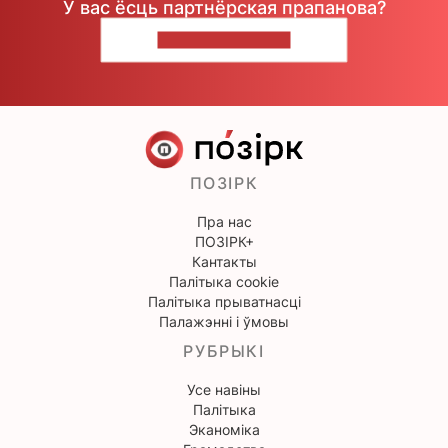
У вас ёсць партнёрская прапанова?
НАПІШЫЦЕ НАМ
ПОЗІРК
Пра нас
ПОЗІРК+
Кантакты
Палітыка cookie
Палітыка прыватнасці
Палажэнні і ўмовы
РУБРЫКІ
Усе навіны
Палітыка
Эканоміка