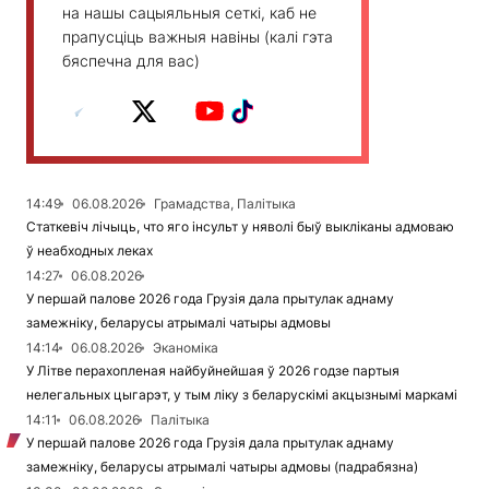
на нашы сацыяльныя сеткі, каб не
прапусціць важныя навіны (калі гэта
бяспечна для вас)
14:49
06.08.2026
Грамадства, Палітыка
Статкевіч лічыць, что яго інсульт у няволі быў выкліканы адмоваю
ў неабходных леках
14:27
06.08.2026
У першай палове 2026 года Грузія дала прытулак аднаму
замежніку, беларусы атрымалі чатыры адмовы
14:14
06.08.2026
Эканоміка
У Літве перахопленая найбуйнейшая ў 2026 годзе партыя
нелегальных цыгарэт, у тым ліку з беларускімі акцызнымі маркамі
14:11
06.08.2026
Палітыка
У першай палове 2026 года Грузія дала прытулак аднаму
замежніку, беларусы атрымалі чатыры адмовы (падрабязна)