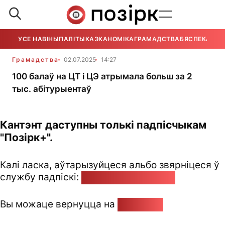
УСЕ НАВІНЫ
ПАЛІТЫКА
ЭКАНОМІКА
ГРАМАДСТВА
БЯСПЕКА
УСЕ
Грамадства
02.07.2025
14:27
100 балаў на ЦТ і ЦЭ атрымала больш за 2
тыс. абітурыентаў
Кантэнт даступны толькі падпісчыкам
"Позірк+".
Калі ласка, аўтарызуйцеся альбо звярніцеся ў
службу падпіскі:
pozirk@pozirk.online
Вы можаце вернуцца на
Галоўную