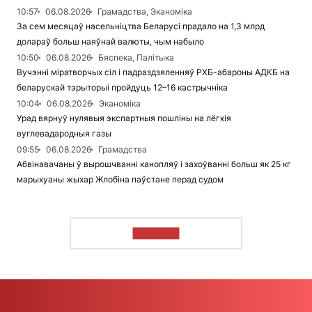
10:57
06.08.2026
Грамадства, Эканоміка
За сем месяцаў насельніцтва Беларусі прадало на 1,3 млрд
долараў больш наяўнай валюты, чым набыло
10:50
06.08.2026
Бяспека, Палітыка
Вучэнні міратворчых сіл і падраздзяленняў РХБ-абароны АДКБ на
беларускай тэрыторыі пройдуць 12–16 кастрычніка
10:04
06.08.2026
Эканоміка
Урад вярнуў нулявыя экспартныя пошліны на лёгкія
вуглевадародныя газы
09:55
06.08.2026
Грамадства
Абвінавачаны ў вырошчванні канопляў і захоўванні больш як 25 кг
марыхуаны жыхар Жлобіна паўстане перад судом
ЧЫТАЦЬ