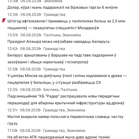
13:38
06.08.2026
Эканоміка
Долар, еўра і юань падаражэлі на біржавых таргах 6 жніўня
13:36
06.08.2026
Грамадства
Штогод афтальмолагі прымаюць у паліклініках больш за 2,5 млн
пацыентаў — пазаштатны спецыяліст Мінздароўя
13:05
06.08.2026
Палітыка, Эканоміка
Прэзідэнт Алжыра можа неўзабаве наведаць Беларусь
12:42
06.08.2026
Грамадства
Беларус арыштаваны ў Варшаве на падставе падазрэння ў
захоўванні і збыце наркотыкаў і псіхатропаў
12:38
06.08.2026
Грамадства
У цэнтры Мінска на дзяўчыну ўпалі галіны надламанага дрэва —
пацярпелая ў бальніцы, у сітуацыі разбіраецца СК
12:35
06.08.2026
Бяспека, Палітыка
Падсанкцыйнае "КБ "Радар" распрацавала новы перадатчык
перашкодаў для абароны крытычнай інфраструктуры ад дронаў
12:31
06.08.2026
Грамадства, Эканоміка
Мытня выкрыла намер польскага перавозчыка схаваць частку
грузу
11:08
06.08.2026
Грамадства, Эканоміка
На аб'ектах АПК пашкоджаныя яшчэ дзве адзінкі тэхнікі