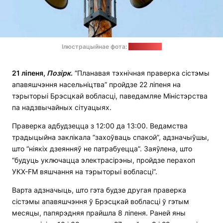
Ілюстрацыйнае фота:
news9.com
21 ліпеня,
Позірк
.
“Планавая тэхнічная праверка сістэмы
апавяшчэння насельніцтва” пройдзе 22 ліпеня на
тэрыторыі Брэсцкай вобласці, паведамляе Міністэрства
па надзвычайных сітуацыях.
Праверка адбудзецца з 12:00 да 13:00. Ведамства
традыцыйна заклікала “захоўваць спакой”, адзначыўшы,
што “ніякіх дзеянняў не патрабуецца”. Заяўлена, што
“будуць уключацца электрасірэны, пройдзе перахоп
УКХ-FM вяшчання на тэрыторыі вобласці”.
Варта адзначыць, што гэта будзе другая праверка
сістэмы апавяшчэння ў Брэсцкай вобласці ў гэтым
месяцы, папярэдняя прайшла 8 ліпеня. Раней яны