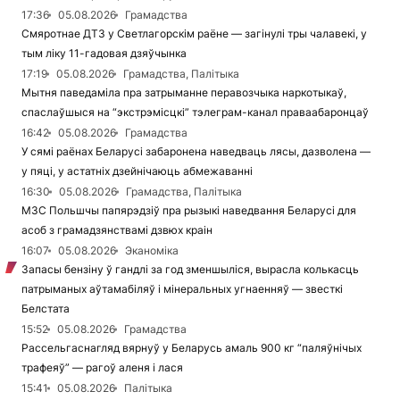
17:36
05.08.2026
Грамадства
Смяротнае ДТЗ у Светлагорскім раёне — загінулі тры чалавекі, у
тым ліку 11-гадовая дзяўчынка
17:19
05.08.2026
Грамадства, Палітыка
Мытня паведаміла пра затрыманне перавозчыка наркотыкаў,
спаслаўшыся на “экстрэмісцкі” тэлеграм-канал праваабаронцаў
16:42
05.08.2026
Грамадства
У сямі раёнах Беларусі забаронена наведваць лясы, дазволена —
у пяці, у астатніх дзейнічаюць абмежаванні
16:30
05.08.2026
Грамадства, Палітыка
МЗС Польшчы папярэдзіў пра рызыкі наведвання Беларусі для
асоб з грамадзянствамі дзвюх краін
16:07
05.08.2026
Эканоміка
Запасы бензіну ў гандлі за год зменшыліся, вырасла колькасць
патрыманых аўтамабіляў і мінеральных угнаенняў — звесткі
Белстата
15:52
05.08.2026
Грамадства
Рассельгаснагляд вярнуў у Беларусь амаль 900 кг “паляўнічых
трафеяў” — рагоў аленя і лася
15:41
05.08.2026
Палітыка