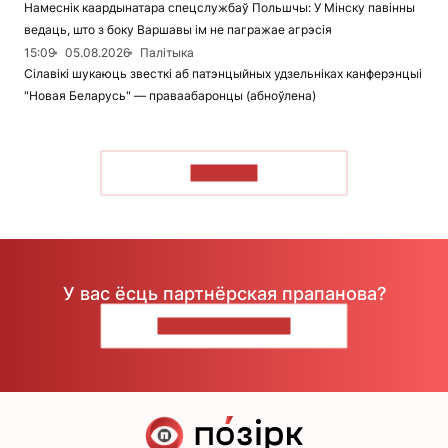
Намеснік каардынатара спецслужбаў Польшчы: У Мінску павінны
ведаць, што з боку Варшавы ім не пагражае агрэсія
15:09
05.08.2026
Палітыка
Сілавікі шукаюць звесткі аб патэнцыйных удзельніках канферэнцыі
"Новая Беларусь" — праваабаронцы (абноўлена)
ЧЫТАЦЬ
У вас ёсць партнёрская прапанова?
НАПІШЫЦЕ НАМ