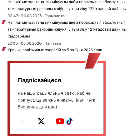
На пяці метэастанцыях мінулым днём перакрытыя абсалютныя
тэмпературныя рэкорды жніўня, у тым ліку 121-гадовай даўніны
03:47
06.08.2026
Грамадства
На пяці метэастанцыях мінулым днём перакрытыя абсалютныя
тэмпературныя рэкорды жніўня, у тым ліку 121-гадовай даўніны
(падрабязна)
22:00
05.08.2026
Палітыка
Хроніка палітычных рэпрэсій за 5 жніўня 2026 года
Падпісвайцеся
на нашы сацыяльныя сеткі, каб не
прапусціць важныя навіны (калі гэта
бяспечна для вас)