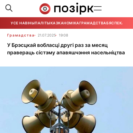
УСЕ НАВІНЫ
ПАЛІТЫКА
ЭКАНОМІКА
ГРАМАДСТВА
БЯСПЕКА
УСЕ
Грамадства
21.07.2025
19:08
У Брэсцкай вобласці другі раз за месяц
правераць сістэму апавяшчэння насельніцтва