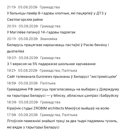
21:15
05.08.2026
Грамадства
У бальніцы памёр 8-гадовы хлопчык, які пацярпеў у ДТЗ у
Светлагорскім раёне
20:51
05.08.2026
Грамадства
У Магілёве патануў 14-гадовы падлетак
20:11
05.08.2026
Эканоміка
Беларусь працягвае нарошчваць пастаўкі ў Расію бензіну і
дызпаліва
19:37
05.08.2026
Грамадства
З 1 верасня на 5% падаражэе школьнае харчаванне
19:21
05.08.2026
Грамадства, Палітыка
Сайт тэлеканала Euronews прызнаны ў Беларусі "экстрэмісцкім"
18:59
05.08.2026
Палітыка
Грамадзяне РФ змогуць прагаласаваць на выбарах у Дзярждуму
на тэрыторыі Беларусі — у Мінску, абласных цэнтрах і Бабруйску
18:39
05.08.2026
Грамадства
Кіраўнік студыі ZROBIM architects Макоўскі выйшаў на волю
17:56
05.08.2026
Грамадства, Палітыка
Літоўскія памежнікі знайшлі трэці за два тыдні падземны тунэль,
які вядзе з тэрыторыі Беларусі