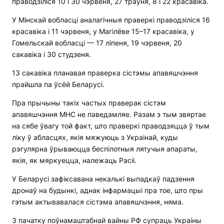
праводзіліся 10 і 30 чэрвеня, 27 траўня, 8 і 22 красавіка.
У Мінскай вобласці аналагічныя праверкі праводзіліся 16
красавіка і 11 чэрвеня, у Магілёве 15–17 красавіка, у
Гомельскай вобласці — 17 ліпеня, 19 чэрвеня, 20
сакавіка і 30 студзеня.
13 сакавіка планавая праверка сістэмы апавяшчэння
прайшла па ўсёй Беларусі.
Пра прычыны такіх частых праверак сістэм
апавяшчэння МНС не паведамляе. Разам з тым звяртае
на сябе ўвагу той факт, што праверкі праводзяцца ў тым
ліку ў абласцях, якія мяжуюць з Украінай, куды
рэгулярна ўрываюцца беспілотныя лятучыя апараты,
якія, як мяркуецца, належаць Расіі.
У Беларусі зафіксавана некалькі выпадкаў падзення
дронаў на будынкі, аднак інфармацыі пра тое, што пры
гэтым актывавалася сістэма апавяшчэння, няма.
З пачатку поўнамаштабнай вайны РФ супраць Украіны