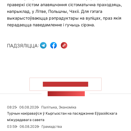
праверкі сістэм апавяшчэння сістэматычна праходзяць,
напрыклад, у Літве, Польшчы, Чэхіі. Для гэтага
выкарыстоўваюцца рэпрадуктары на вуліцах, праз якія
перадаецца паведамленне і гучыць сірэна.
ПАДЗЯЛІЦЦА:
ПАКАЗАЦЬ БОЛЬШ
СТУЖКА НАВІН
08:25
06.08.2026
Палітыка, Эканоміка
Турчын накіраваўся ў Кыргызстан на пасяджэнне Еўразійскага
міжурадавага савета
03:59
06.08.2026
Грамадства