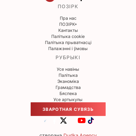
ПОЗІРК
Пра нас
ПОЗІРК+
Кантакты
Палітыка cookie
Палітыка прыватнасці
Палажэнні і ўмовы
РУБРЫКІ
Усе навіны
Палітыка
Эканоміка
Грамадства
Бяспека
Усе артыкулы
ЗВАРОТНАЯ СУВЯЗЬ
створана
Dudka.Agency