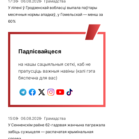
17:36
06.08.2026
Грамадства
У ліпені ў Гродзенскай вобласці выпала паўтары
месячныя нормы ападкаў, у Гомельскай — менш за
60%
Падпісвайцеся
на нашы сацыяльныя сеткі, каб не
прапусціць важныя навіны (калі гэта
бяспечна для вас)
15:08
06.08.2026
Грамадства
У Сенненскім раёне 62-гадовая жанчына пагражала
забіць сужыцеля — распачатая крымінальная
справа