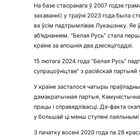
На базе створанага ў 2007 годзе грам
захаванні) у траўні 2023 года была с
ва ўсім падтрымлівае Лукашэнку. Яе ў
аб’яднаннем. “Белая Русь” стала перш
краіне за апошнія два дзесяцігоддзі.
15 лютага 2024 года “Белая Русь“ падп
супрацоўніцтве“ з расійскай партыяй у
У краіне засталося чатыры праўладныя
дэмакратычная партыя, Камуністычная
працы і справядлівасці. Дэ-факта ска
у большай ці менш ступені лаяльным
З пачатку восені 2020 года па 28 кра