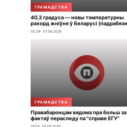
ГРАМАДСТВА
40,3 градуса — новы тэмпературны
рэкорд жніўня ў Беларусі (падрабязн
00:24
07.08.2026
ГРАМАДСТВА
Правабаронцам вядома пра больш за
фактаў пераследу па "справе ЕГУ"
19:57
06.08.2026