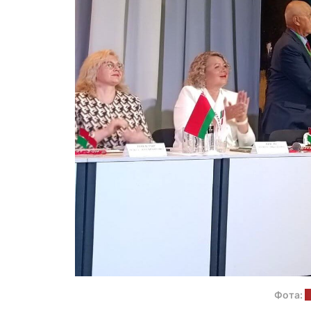
Фота:
b