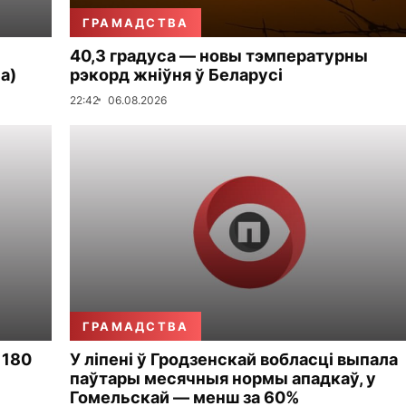
ГРАМАДСТВА
40,3 градуса — новы тэмпературны
а)
рэкорд жніўня ў Беларусі
22:42
06.08.2026
ГРАМАДСТВА
 180
У ліпені ў Гродзенскай вобласці выпала
паўтары месячныя нормы ападкаў, у
Гомельскай — менш за 60%