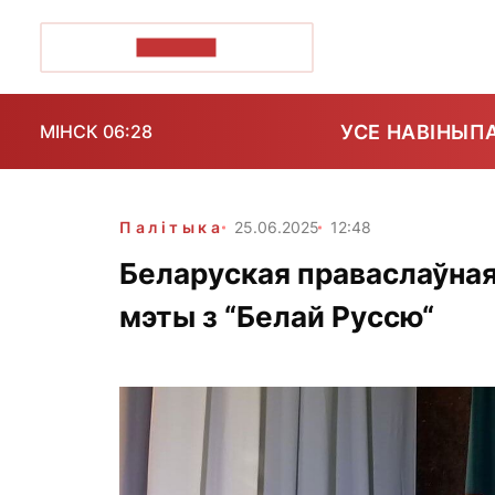
ПОЗІРК+
УСЕ НАВІНЫ
П
МІНСК 06:28
Палітыка
25.06.2025
12:48
Беларуская праваслаўная
мэты з “Белай Руссю“