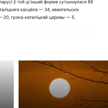
Беларусі ў той ці іншай форме сутыкнулася 89
аліцкага касцёла — 34, евангельскіх
 20, грэка-каталіцкай царквы — 5.