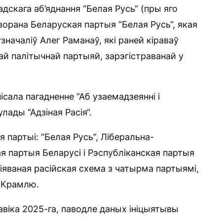
адскага аб’яднання “Белая Русь“ (пры яго
творана Беларуская партыя “Белая Русь“, якая
значаліў Алег Раманаў, які раней кіраваў
ай палітычнай партыяй, зарэгістраванай у
ісала пагадненне “Аб узаемадзеянні і
лады “Адзіная Расія“.
 партыі: “Белая Русь”, Ліберальна-
 партыя Беларусі і Рэспубліканская партыя
піяваная расійская схема з чатырма партыямі,
і Крамлю.
савіка 2025-га, паводле даных ініцыятывы