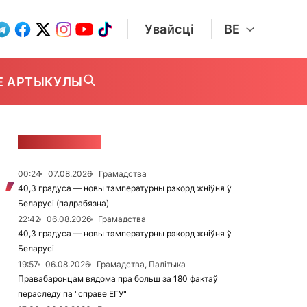
Увайсці
BE
Е АРТЫКУЛЫ
СТУЖКА НАВІН
00:24
07.08.2026
Грамадства
40,3 градуса — новы тэмпературны рэкорд жніўня ў
Беларусі (падрабязна)
22:42
06.08.2026
Грамадства
40,3 градуса — новы тэмпературны рэкорд жніўня ў
Беларусі
19:57
06.08.2026
Грамадства, Палітыка
Правабаронцам вядома пра больш за 180 фактаў
пераследу па "справе ЕГУ"