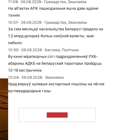
11:08
06.08.2026
Грамадства, Эканоміка
На аб'ектах АПК пашкоджаныя яшчэ дзве адзінкі
тэхнікі
10:57
06.08.2026
Грамадства, Эканоміка
За сем месяцаў насельніцтва Беларусі прадало на
1,3 млрд долараў больш наяўнай валюты, чым
набыло
10:50
06.08.2026
Бяспека, Палітыка
Вучэнні міратворчых сіл і падраздзяленняў РХБ-
абароны АДКБ на беларускай тэрыторыі пройдуць
12–16 кастрычніка
10:04
06.08.2026
Эканоміка
Урад вярнуў нулявыя экспартныя пошліны на лёгкія
вуглевадародныя газы
ЧЫТАЦЬ