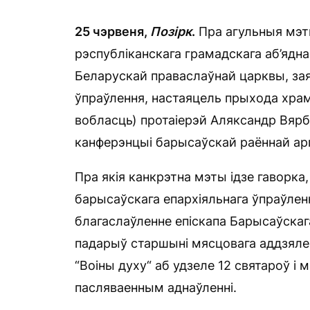
25 чэрвеня,
Позірк
.
Пра агульныя мэты
рэспубліканскага грамадскага аб’ядна
Беларускай праваслаўнай царквы, зая
ўпраўлення, настаяцель прыхода хра
вобласць) протаіерэй Аляксандр Вярб
канферэнцыі барысаўскай раённай арга
Пра якія канкрэтна мэты ідзе гаворка,
барысаўскага епархіяльнага ўпраўленн
благаслаўленне епіскапа Барысаўскага
падарыў старшыні мясцовага аддзяленн
“Воіны духу“ аб удзеле 12 святароў і 
пасляваенным аднаўленні.