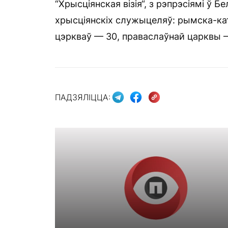
“Хрысціянская візія“, з рэпрэсіямі ў 
хрысціянскіх служыцеляў: рымска-кат
цэркваў — 30, праваслаўнай царквы —
ПАДЗЯЛІЦЦА: