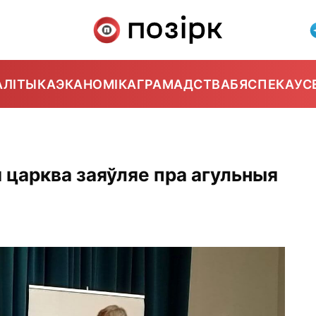
АЛІТЫКА
ЭКАНОМІКА
ГРАМАДСТВА
БЯСПЕКА
УС
 царква заяўляе пра агульныя