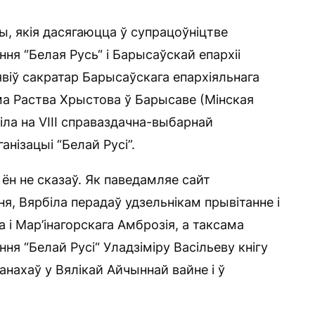
, якія дасягаюцца ў супрацоўніцтве
ння “Белая Русь“ і Барысаўскай епархіі
віў сакратар Барысаўскага епархіяльнага
ма Раства Хрыстова ў Барысаве (Мінская
іла на VIII справаздачна-выбарнай
нізацыі “Белай Русі”.
 ён не сказаў. Як паведамляе сайт
я, Вярбіла перадаў удзельнікам прывітанне і
 і Мар’інагорскага Амброзія, а таксама
я “Белай Русі“ Уладзіміру Васільеву кнігу
манахаў у Вялікай Айчыннай вайне і ў