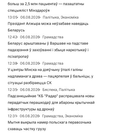
больш за 2,5 млн пацыентаў — пазаштатны
спецыяліст Мінздароўя
13:05
06.08.2026
Палітыка, Эканоміка
Прэзідэнт Алжыра можа неўзабаве наведаць
Беларусь
12:42
06.08.2026
Грамадства
Беларус арыштаваны ў Варшаве на падставе
падазрэння ў захоўванні і збыце наркотыкаў і
псіхатропаў
12:38
06.08.2026
Грамадства
У цэнтры Мінска на дзяўчыну ўпалі галіны
надламанага дрэва — пацярпелая ў бальніцы, у
сітуацыі разбіраецца СК
12:35
06.08.2026
Бяспека, Палітыка
Падсанкцыйнае "КБ "Радар" распрацавала новы
перадатчык перашкодаў для абароны крытычнай
інфраструктуры ад дронаў
12:31
06.08.2026
Грамадства, Эканоміка
Мытня выкрыла намер польскага перавозчыка
схаваць частку грузу