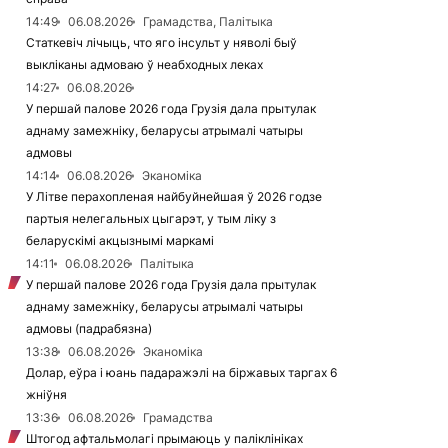
14:49
06.08.2026
Грамадства, Палітыка
Статкевіч лічыць, что яго інсульт у няволі быў
выкліканы адмоваю ў неабходных леках
14:27
06.08.2026
У першай палове 2026 года Грузія дала прытулак
аднаму замежніку, беларусы атрымалі чатыры
адмовы
14:14
06.08.2026
Эканоміка
У Літве перахопленая найбуйнейшая ў 2026 годзе
партыя нелегальных цыгарэт, у тым ліку з
беларускімі акцызнымі маркамі
14:11
06.08.2026
Палітыка
У першай палове 2026 года Грузія дала прытулак
аднаму замежніку, беларусы атрымалі чатыры
адмовы (падрабязна)
13:38
06.08.2026
Эканоміка
Долар, еўра і юань падаражэлі на біржавых таргах 6
жніўня
13:36
06.08.2026
Грамадства
Штогод афтальмолагі прымаюць у паліклініках