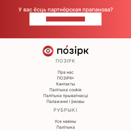
У вас ёсць партнёрская прапанова?
НАПІШЫЦЕ НАМ
ПОЗІРК
Пра нас
ПОЗІРК+
Кантакты
Палітыка cookie
Палітыка прыватнасці
Палажэнні і ўмовы
РУБРЫКІ
Усе навіны
Палітыка