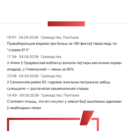
СТУЖКА НАВІН
19:57
06.08.2026
Грамадства, Палітыка
Правабаронцам вядома пра больш за 180 фактаў пераследу па
"справе ЕГУ"
17:36
06.08.2026
Грамадства
У ліпені ў Гродзенскай вобласці выпала паўтары месячныя нормы
ападкаў, у Гомельскай — менш за 60%
15:08
06.08.2026
Грамадства
У Сенненскім раёне 62-гадовая жанчына пагражала забіць
сужыцеля — распачатая крымінальная справа
14:49
06.08.2026
Грамадства, Палітыка
Статкевіч лічыць, что яго інсульт у няволі быў выкліканы адмоваю
ў неабходных леках