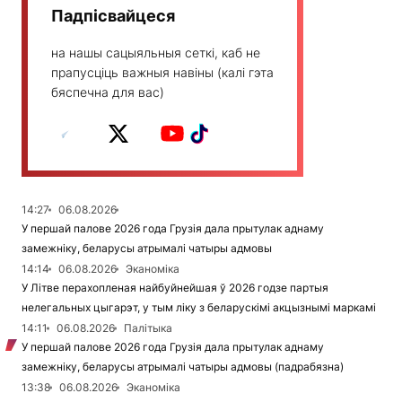
Падпісвайцеся
на нашы сацыяльныя сеткі, каб не
прапусціць важныя навіны (калі гэта
бяспечна для вас)
14:27
06.08.2026
У першай палове 2026 года Грузія дала прытулак аднаму
замежніку, беларусы атрымалі чатыры адмовы
14:14
06.08.2026
Эканоміка
У Літве перахопленая найбуйнейшая ў 2026 годзе партыя
нелегальных цыгарэт, у тым ліку з беларускімі акцызнымі маркамі
14:11
06.08.2026
Палітыка
У першай палове 2026 года Грузія дала прытулак аднаму
замежніку, беларусы атрымалі чатыры адмовы (падрабязна)
13:38
06.08.2026
Эканоміка