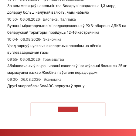
За сем месяцаў насельніцтва Беларусі прадало на 1,3 млрд
долараў больш наяўнай валюты, чым набыло
10:50
06.08.2026
Бяспека, Палітыка
Вучэнні міратворчых сіл і падраздзяленняў РХБ-абароны АДКБ на
беларускай тэрыторыі пройдуць 12–16 кастрычніка
10:04
06.08.2026
Эканоміка
Урад вярнуў нулявыя экспартныя пошліны на лёгкія
вуглевадародныя газы
09:55
06.08.2026
Грамадства
Абвінавачаны ў вырошчванні канопляў і захоўванні больш як 25 кг
марыхуаны жыхар Жлобіна паўстане перад судом
09:30
06.08.2026
Эканоміка
Другі энергаблок БелАЭС вернуты ў працу
ЧЫТАЦЬ