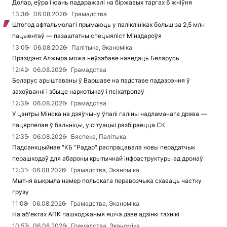
Долар, еўра і юань падаражэлі на біржавых таргах 6 жніўня
13:36
06.08.2026
Грамадства
Штогод афтальмолагі прымаюць у паліклініках больш за 2,5 млн
пацыентаў — пазаштатны спецыяліст Мінздароўя
13:05
06.08.2026
Палітыка, Эканоміка
Прэзідэнт Алжыра можа неўзабаве наведаць Беларусь
12:42
06.08.2026
Грамадства
Беларус арыштаваны ў Варшаве на падставе падазрэння ў
захоўванні і збыце наркотыкаў і псіхатропаў
12:38
06.08.2026
Грамадства
У цэнтры Мінска на дзяўчыну ўпалі галіны надламанага дрэва —
пацярпелая ў бальніцы, у сітуацыі разбіраецца СК
12:35
06.08.2026
Бяспека, Палітыка
Падсанкцыйнае "КБ "Радар" распрацавала новы перадатчык
перашкодаў для абароны крытычнай інфраструктуры ад дронаў
12:31
06.08.2026
Грамадства, Эканоміка
Мытня выкрыла намер польскага перавозчыка схаваць частку
грузу
11:08
06.08.2026
Грамадства, Эканоміка
На аб'ектах АПК пашкоджаныя яшчэ дзве адзінкі тэхнікі
10:57
06.08.2026
Грамадства, Эканоміка