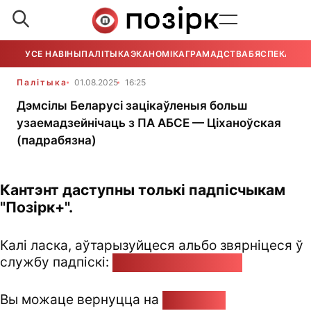
УСЕ НАВІНЫ
ПАЛІТЫКА
ЭКАНОМІКА
ГРАМАДСТВА
БЯСПЕКА
УСЕ
Палітыка
01.08.2025
16:25
Дэмсілы Беларусі зацікаўленыя больш
узаемадзейнічаць з ПА АБСЕ — Ціханоўская
(падрабязна)
Кантэнт даступны толькі падпісчыкам
"Позірк+".
Калі ласка, аўтарызуйцеся альбо звярніцеся ў
службу падпіскі:
pozirk@pozirk.online
Вы можаце вернуцца на
Галоўную