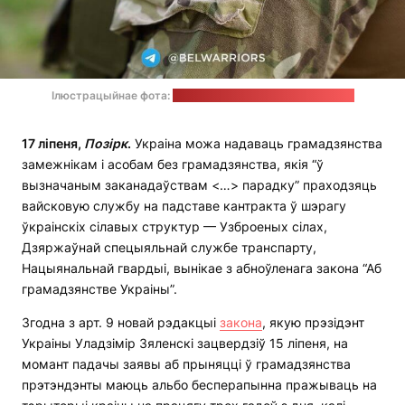
Ілюстрацыйнае фота:
прэс-служба палка Каліноўскага
17 ліпеня,
Позірк
.
Украіна можа надаваць грамадзянства
замежнікам і асобам без грамадзянства, якія “ў
вызначаным заканадаўствам <…> парадку” праходзяць
вайсковую службу на падставе кантракта ў шэрагу
ўкраінскіх сілавых структур — Узброеных сілах,
Дзяржаўнай спецыяльнай службе транспарту,
Нацыянальнай гвардыі, вынікае з абноўленага закона “Аб
грамадзянстве Украіны”.
Згодна з арт. 9 новай рэдакцыі
закона
, якую прэзідэнт
Украіны Уладзімір Зяленскі зацвердзіў 15 ліпеня, на
момант падачы заявы аб прыняцці ў грамадзянства
прэтэндэнты маюць альбо бесперапынна пражываць на