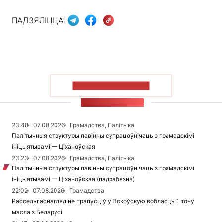
ПАДЗЯЛІЦЦА:
ПАКАЗАЦЬ БОЛЬШ
СТУЖКА НАВІН
23:48
07.08.2026
Грамадства, Палітыка
Палітычныя структуры павінны супрацоўнічаць з грамадскімі
ініцыятывамі — Ціханоўская
23:23
07.08.2026
Грамадства, Палітыка
Палітычныя структуры павінны супрацоўнічаць з грамадскімі
ініцыятывамі — Ціханоўская (падрабязна)
22:02
07.08.2026
Грамадства
Рассельгаснагляд не прапусціў у Пскоўскую вобласць 1 тону
масла з Беларусі