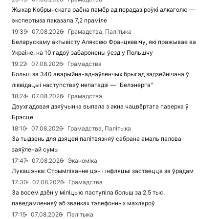
Жыхар Кобрынскага раёна памёр ад перадазіроўкі алкаголю —
экспертыза паказала 7,2 праміле
19:39
07.08.2026
Грамадства, Палітыка
Беларускаму актывісту Аляксею Францкевічу, які пражывае ва
Украіне, на 10 гадоў забаронены ўезд у Польшчу
19:22
07.08.2026
Грамадства
Больш за 340 аварыйна-аднаўленчых брыгад задзейнічана ў
ліквідацыі наступстваў непагадзі — "Белэнерга"
18:24
07.08.2026
Грамадства
Двухгадовая дзяўчынка выпала з акна чацвёртага паверха ў
Брэсце
18:10
07.08.2026
Грамадства, Палітыка
За тыдзень для дзяцей палітвязняў сабрана амаль палова
заяўленай сумы
17:47
07.08.2026
Эканоміка
Лукашэнка: Стрымліванне цэн і інфляцыі застаецца за ўрадам
17:30
07.08.2026
Грамадства
За восем дзён у міліцыю паступіла больш за 2,5 тыс.
паведамленняў аб званках тэлефонных махляроў
17:15
07.08.2026
Палітыка