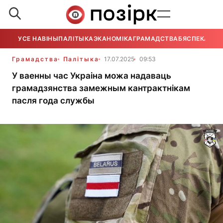
УСЕ НАВІНЫ
ПАЛІТЫКА
ЭКАНОМІКА
ГРАМАДСТВА
БЯСПЕКА
УСЕ
Грамадства
Палітыка
17.07.2025
09:53
У ваенны час Украіна можа надаваць
грамадзянства замежным кантрактнікам
пасля года службы