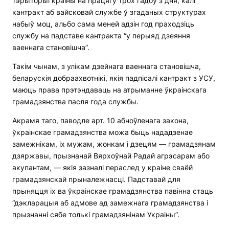
тэрыторыі краіны на працягу трох гадоў з дня, калі
кантракт аб вайсковай службе ў згаданых структурах
набыў моц, альбо сама меней адзін год праходзіць
службу на падставе кантракта “у перыяд дзеяння
ваеннага становішча”.
Такім чынам, з улікам дзейнага ваеннага становішча,
беларускія добраахвотнікі, якія падпісалі кантракт з УСУ,
маюць права прэтэндаваць на атрыманне ўкраінскага
грамадзянства пасля года службы.
Акрамя таго, паводле арт. 10 абноўленага закона,
ўкраінскае грамадзянства можа быць нададзенае
замежнікам, іх мужам, жонкам і дзецям — грамадзянам
дзяржавы, прызнанай Вярхоўнай Радай агрэсарам або
акупантам, — якія зазналі пераслед у краіне сваёй
грамадзянскай прыналежнасці. Падставай для
прыняцця іх ва ўкраінскае грамадзянства павінна стаць
“дэкларацыя аб адмове ад замежнага грамадзянства і
прызнанні сябе толькі грамадзянінам Украіны”.