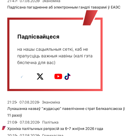
21:47
07.08.2026
Эканоміка
Падпісана пагадненне аб электронным гандлі таварамі ў ЕАЭС
Падпісвайцеся
на нашы сацыяльныя сеткі, каб не
прапусціць важныя навіны (калі гэта
бяспечна для вас)
21:25
07.08.2026
Эканоміка
Лукашэнка назваў “жудасцю” павелічэнне страт Белкаапсаюза ў
11 разоў
21:08
07.08.2026
Палітыка
Хроніка палітычных рэпрэсій за 6–7 жніўня 2026 года
20:15
07.08.2026
Грамадства