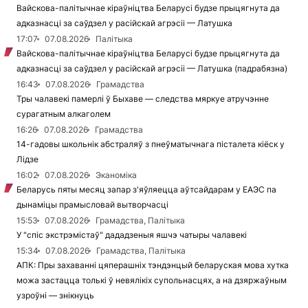
Вайскова-палітычнае кіраўніцтва Беларусі будзе прыцягнута да
адказнасці за саўдзел у расійскай агрэсіі — Латушка
17:07
07.08.2026
Палітыка
Вайскова-палітычнае кіраўніцтва Беларусі будзе прыцягнута да
адказнасці за саўдзел у расійскай агрэсіі — Латушка (падрабязна)
16:43
07.08.2026
Грамадства
Тры чалавекі памерлі ў Быхаве — следства мяркуе атручэнне
сурагатным алкаголем
16:26
07.08.2026
Грамадства
14-гадовы школьнік абстраляў з пнеўматычнага пісталета кіёск у
Лідзе
16:02
07.08.2026
Эканоміка
Беларусь пяты месяц запар з'яўляецца аўтсайдарам у ЕАЭС па
дынаміцы прамысловай вытворчасці
15:53
07.08.2026
Грамадства, Палітыка
У "спіс экстрэмістаў" дададзеныя яшчэ чатыры чалавекі
15:34
07.08.2026
Грамадства, Палітыка
АПК: Пры захаванні цяперашніх тэндэнцый беларуская мова хутка
можа застацца толькі ў невялікіх супольнасцях, а на дзяржаўным
узроўні — знікнуць