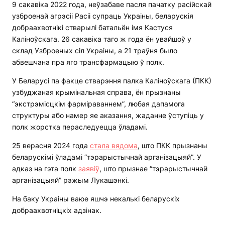
9 сакавіка 2022 года, неўзабаве пасля пачатку расійскай
узброенай агрэсіі Расіі супраць Украіны, беларускія
добраахвотнікі стварылі батальён імя Кастуся
Каліноўскага. 26 сакавіка таго ж года ён увайшоў у
склад Узброеных сіл Украіны, а 21 траўня было
абвешчана пра яго трансфармацыю ў полк.
У Беларусі па факце стварэння палка Каліноўскага (ПКК)
узбуджаная крымінальная справа, ён прызнаны
“экстрэмісцкім фарміраваннем”, любая дапамога
структуры або намер яе аказання, жаданне ўступіць у
полк жорстка пераследуецца ўладамі.
25 верасня 2024 года
стала вядома
, што ПКК прызнаны
беларускімі ўладамі “тэрарыстычнай арганізацыяй”. У
адказ на гэта полк
заявіў
, што прызнае “тэрарыстычнай
арганізацыяй” рэжым Лукашэнкі.
На баку Украіны ваюе яшчэ некалькі беларускіх
добраахвотніцкіх адзінак.