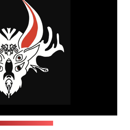
м-канал "Беларускі Гаюн"