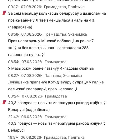
09:17
07.08.2026
Грамадства, Палітыка
За сем месяцаў колькасць беларусаў з дазволам на
пражыванне ў Літве зменшылася амаль на 4%
(падрабязна)
08:58
07.08.2026
Грамадства, Эканоміка
Праз непагадзь у Мінскай вобласці на ранак 7
жніўня без электрычнасці заставалася 288
населеных пунктаў
08:54
07.08.2026
Грамадства
У Мазырскім раёне патануў 4-гадовы хлопчык
08:27
07.08.2026
Палітыка, Эканоміка
Лукашэнка прапануе Кот-д'Івуару супрацу ў галіне
сельскай гаспадаркі, прамысловасці
00:24
07.08.2026
Грамадства
40,3 градуса — новы тэмпературны рэкорд жніўня ў
Беларусі (падрабязна)
22:42
06.08.2026
Грамадства
40,3 градуса — новы тэмпературны рэкорд жніўня ў
Беларусі
19:57
06.08.2026
Грамадства, Палітыка