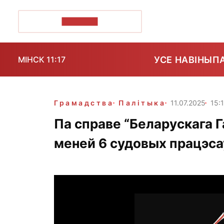
ПОЗІРК+
УСЕ НАВІНЫ
П
МІНСК 11:17
Грамадства
Палітыка
11.07.2025
15:
Па справе “Беларускага 
меней 6 судовых працэса