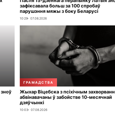
х
Пасля 15-дзённага перапынку Латвія зн
зафіксавала больш за 100 спробаў
парушэння мяжы з боку Беларусі
10:29
07.08.2026
ГРАМАДСТВА
 зноў
Жыхар Віцебска з псіхічным захворван
абвінавачаны ў забойстве 10-месячнай
дзяўчынкі
10:03
07.08.2026