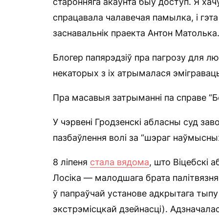
старонняга акаўнта быў доступ. Я хачу
спрацавала чалавечая памылка, і гэт
заснавальнік праекта Антон Матолька
Блогер папярэдзіў пра пагрозу для лю
некаторых з іх атрымалася эміграваць
Пра масавыя затрыманні па справе “
У чэрвені Гродзенскі абласны суд зав
пазбаўлення волі за “шэраг наўмысны
8 ліпеня
стала вядома
, што Віцебскі 
Лосіка — малодшага брата палітвязня 
ў папраўчай установе адкрытага тыпу 
экстрэмісцкай дзейнасці). Адзначала