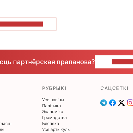
ПАКАЗАЦЬ БОЛЬШ
ёсць партнёрская прапанова?
НАПІШЫ
РУБРЫКІ
САЦСЕТКІ
Усе навіны
Палітыка
Эканоміка
Грамадства
насці
Бяспека
вы
Усе артыкулы