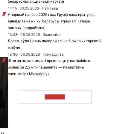
беларускімі акцызнымі маркамі
14:11
06.08.2026
Палітыка
У першай палове 2026 года Грузія дала прытулак
аднаму замежніку, беларусы атрымалі чатыры
адмовы (падрабязна)
13:38
06.08.2026
Эканоміка
Долар, еўра і юань падаражэлі на біржавых таргах 6
жніўня
13:36
06.08.2026
Грамадства
Штогод афтальмолагі прымаюць у паліклініках
больш за 2,5 млн пацыентаў — пазаштатны
спецыяліст Мінздароўя
ЧЫТАЦЬ