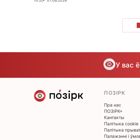
10:20
07.08.2026
У вас 
ПОЗІРК
Пра нас
ПОЗІРК+
Кантакты
Палітыка cookie
Палітыка прыват
Палажэнні і ўмо