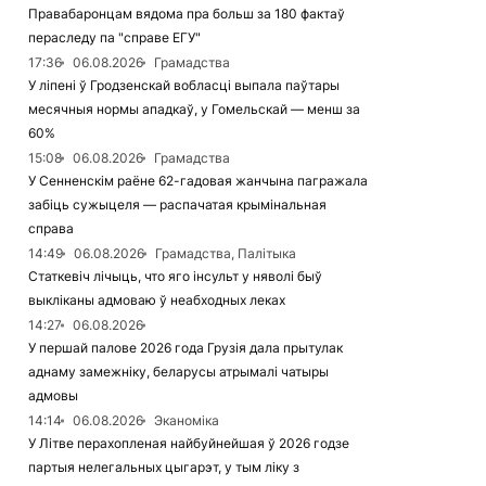
Правабаронцам вядома пра больш за 180 фактаў
пераследу па "справе ЕГУ"
17:36
06.08.2026
Грамадства
У ліпені ў Гродзенскай вобласці выпала паўтары
месячныя нормы ападкаў, у Гомельскай — менш за
60%
15:08
06.08.2026
Грамадства
У Сенненскім раёне 62-гадовая жанчына пагражала
забіць сужыцеля — распачатая крымінальная
справа
14:49
06.08.2026
Грамадства, Палітыка
Статкевіч лічыць, что яго інсульт у няволі быў
выкліканы адмоваю ў неабходных леках
14:27
06.08.2026
У першай палове 2026 года Грузія дала прытулак
аднаму замежніку, беларусы атрымалі чатыры
адмовы
14:14
06.08.2026
Эканоміка
У Літве перахопленая найбуйнейшая ў 2026 годзе
партыя нелегальных цыгарэт, у тым ліку з