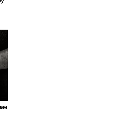
оў
нем