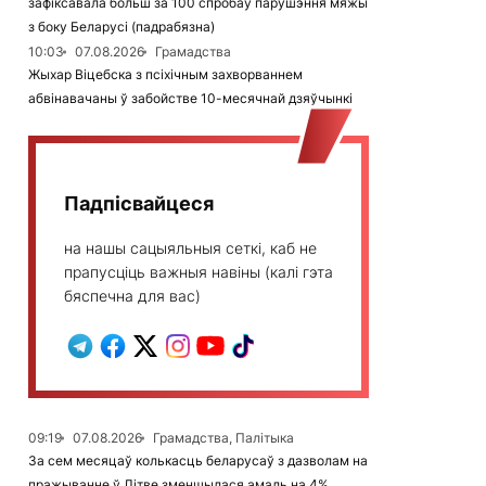
зафіксавала больш за 100 спробаў парушэння мяжы
з боку Беларусі (падрабязна)
10:03
07.08.2026
Грамадства
Жыхар Віцебска з псіхічным захворваннем
абвінавачаны ў забойстве 10-месячнай дзяўчынкі
Падпісвайцеся
на нашы сацыяльныя сеткі, каб не
прапусціць важныя навіны (калі гэта
бяспечна для вас)
09:19
07.08.2026
Грамадства, Палітыка
За сем месяцаў колькасць беларусаў з дазволам на
пражыванне ў Літве зменшылася амаль на 4%