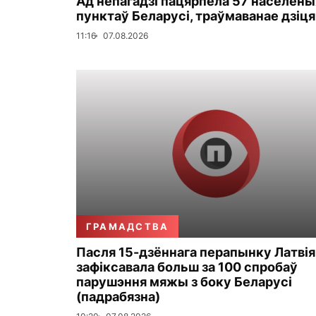
Ад непагадзі пацярпела 57 населены
пунктаў Беларусі, траўмаванае дзіця
11:16
07.08.2026
ГРАМАДСТВА
Пасля 15-дзённага перапынку Латвія
зафіксавала больш за 100 спробаў
парушэння мяжы з боку Беларусі
(падрабязна)