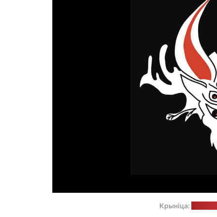
Крыніца:
тэлегра