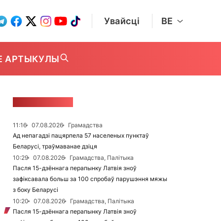
Увайсці
BE
Е АРТЫКУЛЫ
СТУЖКА НАВІН
11:16
07.08.2026
Грамадства
Ад непагадзі пацярпела 57 населеных пунктаў
Беларусі, траўмаванае дзіця
10:29
07.08.2026
Грамадства, Палітыка
Пасля 15-дзённага перапынку Латвія зноў
зафіксавала больш за 100 спробаў парушэння мяжы
з боку Беларусі
10:20
07.08.2026
Грамадства, Палітыка
Пасля 15-дзённага перапынку Латвія зноў