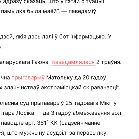
 адразу сказаць, што ў гэтай сітуацыі
а памылка была маёй”, — паведаміў
.
дзей, якія дасылалі ў бот інфармацыю. У
.
Беларускага Гаюна”
паведамлялася
2 траўня.
очна
прыгаварыў
Матольку да 20 гадоў
х злачынстваў экстрэмісцкай скіраванасці”.
абласны суд прыгаварыў 25-гадовага Мікіту
Ігара Лосіка — да 3 гадоў абмежавання волі
паводле арт. 361⁴ КК (садзейнічанне
ся, што мужчыну асудзілі за перасылку