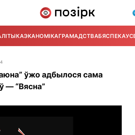
АЛІТЫКА
ЭКАНОМІКА
ГРАМАДСТВА
БЯСПЕКА
УС
14
Гаюна” ўжо адбылося сама
ў — “Вясна”