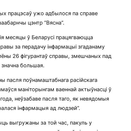
ых працэсаў ужо адбылося па справе
ваабарнчы цэнтр “Вясна”.
ія месяцы ў Беларусі працягваюцца
равы за перадачу інфармацыі згаданаму
мёны 26 фігурантаў справы, змешчаных пад
х значна большая.
ны пасля поўнамаштабнага расійскага
аймаўся маніторынгам ваеннай актыўнасці ў
года, неўзабаве пасля таго, як невядомыя
іралася інфармацыя ад людзей”.
ыць выгружаны за той час, пакуль у