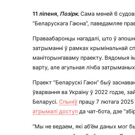
11 ліпеня,
Позірк
.
Сама меней 6 судов
“Беларускага Гаюна”, паведамляе пра
Праваабаронцы нагадалі, што ў апошн
затрыманні ў рамках крымінальнай сп
маніторынгаваму праекту. Вядомыя і
варту, але агульная лічба затрыманы
Праект “Беларускі Гаюн” быў заснава
ўварвання ва Украіну ў 2022 годзе, з
Беларусі.
Спыніў
працу 7 лютага 2025 
атрымалі доступ
да чат-бота, дзе “зб
“Мы не ведаем, які аб’ём даных мог б