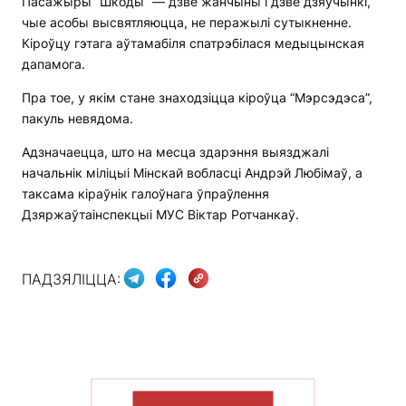
Пасажыры “Шкоды” — дзве жанчыны і дзве дзяўчынкі,
чые асобы высвятляюцца, не перажылі сутыкненне.
Кіроўцу гэтага аўтамабіля спатрэбілася медыцынская
дапамога.
Пра тое, у якім стане знаходзіцца кіроўца “Мэрсэдэса”,
пакуль невядома.
Адзначаецца, што на месца здарэння выязджалі
начальнік міліцыі Мінскай вобласці Андрэй Любімаў, а
таксама кіраўнік галоўнага ўпраўлення
Дзяржаўтаінспекцыі МУС Віктар Ротчанкаў.
ПАДЗЯЛІЦЦА:
ПАКАЗАЦЬ БОЛЬШ