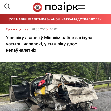
УСЕ НАВІНЫ
ПАЛІТЫКА
ЭКАНОМІКА
ГРАМАДСТВА
БЯСПЕКА
УСЕ
Грамадства
28.06.2025
10:02
У выніку аварыі ў Мінскім раёне загінула
чатыры чалавекі, у тым ліку двое
непаўналетніх