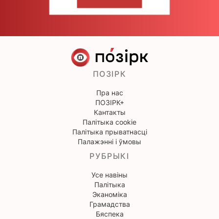
НАПІШЫЦЕ НАМ
ПОЗІРК
Пра нас
ПОЗІРК+
Кантакты
Палітыка cookie
Палітыка прыватнасці
Палажэнні і ўмовы
РУБРЫКІ
Усе навіны
Палітыка
Эканоміка
Грамадства
Бяспека