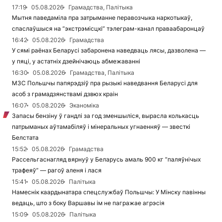
17:19
05.08.2026
Грамадства, Палітыка
Мытня паведаміла пра затрыманне перавозчыка наркотыкаў,
спаслаўшыся на “экстрэмісцкі” тэлеграм-канал праваабаронцаў
16:42
05.08.2026
Грамадства
У сямі раёнах Беларусі забаронена наведваць лясы, дазволена —
у пяці, у астатніх дзейнічаюць абмежаванні
16:30
05.08.2026
Грамадства, Палітыка
МЗС Польшчы папярэдзіў пра рызыкі наведвання Беларусі для
асоб з грамадзянствамі дзвюх краін
16:07
05.08.2026
Эканоміка
Запасы бензіну ў гандлі за год зменшыліся, вырасла колькасць
патрыманых аўтамабіляў і мінеральных угнаенняў — звесткі
Белстата
15:52
05.08.2026
Грамадства
Рассельгаснагляд вярнуў у Беларусь амаль 900 кг “паляўнічых
трафеяў” — рагоў аленя і лася
15:41
05.08.2026
Палітыка
Намеснік каардынатара спецслужбаў Польшчы: У Мінску павінны
ведаць, што з боку Варшавы ім не пагражае агрэсія
15:09
05.08.2026
Палітыка