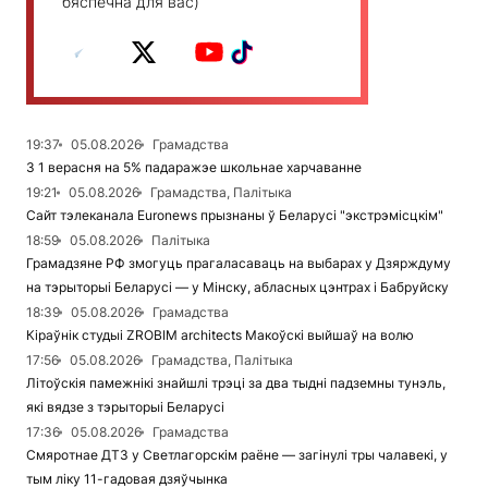
бяспечна для вас)
19:37
05.08.2026
Грамадства
З 1 верасня на 5% падаражэе школьнае харчаванне
19:21
05.08.2026
Грамадства, Палітыка
Сайт тэлеканала Euronews прызнаны ў Беларусі "экстрэмісцкім"
18:59
05.08.2026
Палітыка
Грамадзяне РФ змогуць прагаласаваць на выбарах у Дзярждуму
на тэрыторыі Беларусі — у Мінску, абласных цэнтрах і Бабруйску
18:39
05.08.2026
Грамадства
Кіраўнік студыі ZROBIM architects Макоўскі выйшаў на волю
17:56
05.08.2026
Грамадства, Палітыка
Літоўскія памежнікі знайшлі трэці за два тыдні падземны тунэль,
які вядзе з тэрыторыі Беларусі
17:36
05.08.2026
Грамадства
Смяротнае ДТЗ у Светлагорскім раёне — загінулі тры чалавекі, у
тым ліку 11-гадовая дзяўчынка