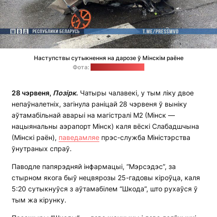
Наступствы сутыкнення на дарозе ў Мінскім раёне
Фота:
прэс-служба МУС
28 чэрвеня,
Позірк
.
Чатыры чалавекі, у тым ліку двое
непаўналетніх, загінула раніцай 28 чэрвеня ў выніку
аўтамабільнай аварыі на магістралі М2 (Мінск —
нацыянальны аэрапорт Мінск) каля вёскі Слабадшчына
(Мінскі раён),
паведамляе
прэс-служба Міністэрства
ўнутраных спраў.
Паводле папярэдняй інфармацыі, “Мэрсэдэс”, за
стырном якога быў нецвярозы 25-гадовы кіроўца, каля
5:20 сутыкнуўся з аўтамабілем “Шкода”, што рухаўся ў
тым жа кірунку.