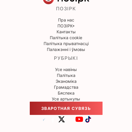
ПОЗІРК
Пра нас
ПОЗІРК+
Кантакты
Палітыка cookie
Палітыка прыватнасці
Палажэнні і ўмовы
РУБРЫКІ
Усе навіны
Палітыка
Эканоміка
Грамадства
Бяспека
Усе артыкулы
ЗВАРОТНАЯ СУВЯЗЬ