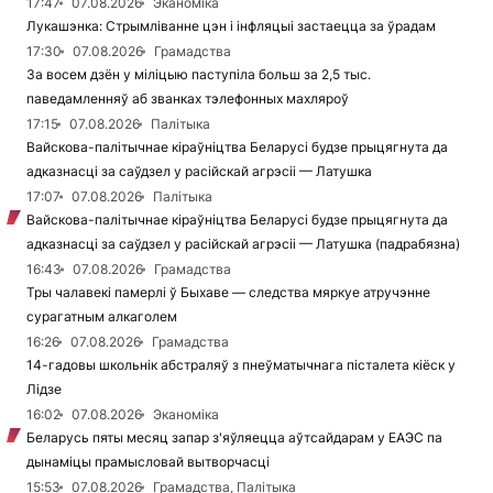
17:47
07.08.2026
Эканоміка
Лукашэнка: Стрымліванне цэн і інфляцыі застаецца за ўрадам
17:30
07.08.2026
Грамадства
За восем дзён у міліцыю паступіла больш за 2,5 тыс.
паведамленняў аб званках тэлефонных махляроў
17:15
07.08.2026
Палітыка
Вайскова-палітычнае кіраўніцтва Беларусі будзе прыцягнута да
адказнасці за саўдзел у расійскай агрэсіі — Латушка
17:07
07.08.2026
Палітыка
Вайскова-палітычнае кіраўніцтва Беларусі будзе прыцягнута да
адказнасці за саўдзел у расійскай агрэсіі — Латушка (падрабязна)
16:43
07.08.2026
Грамадства
Тры чалавекі памерлі ў Быхаве — следства мяркуе атручэнне
сурагатным алкаголем
16:26
07.08.2026
Грамадства
14-гадовы школьнік абстраляў з пнеўматычнага пісталета кіёск у
Лідзе
16:02
07.08.2026
Эканоміка
Беларусь пяты месяц запар з'яўляецца аўтсайдарам у ЕАЭС па
дынаміцы прамысловай вытворчасці
15:53
07.08.2026
Грамадства, Палітыка