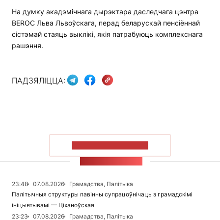
На думку акадэмічнага дырэктара даследчага цэнтра
BEROC Льва Львоўскага, перад беларускай пенсіённай
сістэмай стаяць выклікі, якія патрабуюць комплекснага
рашэння.
ПАДЗЯЛІЦЦА:
ПАКАЗАЦЬ БОЛЬШ
СТУЖКА НАВІН
23:48
07.08.2026
Грамадства, Палітыка
Палітычныя структуры павінны супрацоўнічаць з грамадскімі
ініцыятывамі — Ціханоўская
23:23
07.08.2026
Грамадства, Палітыка