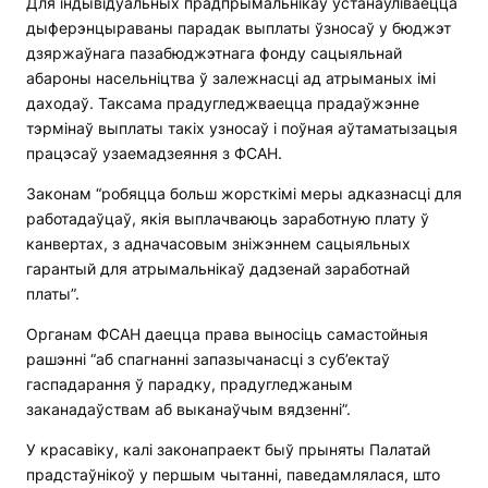
Для індывідуальных прадпрымальнікаў устанаўліваецца
дыферэнцыраваны парадак выплаты ўзносаў у бюджэт
дзяржаўнага пазабюджэтнага фонду сацыяльнай
абароны насельніцтва ў залежнасці ад атрыманых імі
даходаў. Таксама прадугледжваецца прадаўжэнне
тэрмінаў выплаты такіх узносаў і поўная аўтаматызацыя
працэсаў узаемадзеяння з ФСАН.
Законам “робяцца больш жорсткімі меры адказнасці для
работадаўцаў, якія выплачваюць заработную плату ў
канвертах, з адначасовым зніжэннем сацыяльных
гарантый для атрымальнікаў дадзенай заработнай
платы”.
Органам ФСАН даецца права выносіць самастойныя
рашэнні “аб спагнанні запазычанасці з суб’ектаў
гаспадарання ў парадку, прадугледжаным
заканадаўствам аб выканаўчым вядзенні”.
У красавіку, калі законапраект быў прыняты Палатай
прадстаўнікоў у першым чытанні, паведамлялася, што