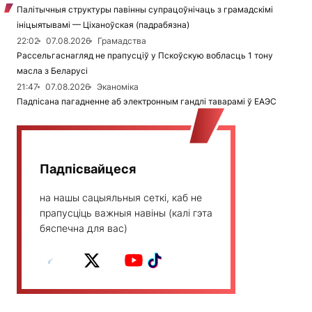
Палітычныя структуры павінны супрацоўнічаць з грамадскімі
ініцыятывамі — Ціханоўская (падрабязна)
22:02
07.08.2026
Грамадства
Рассельгаснагляд не прапусціў у Пскоўскую вобласць 1 тону
масла з Беларусі
21:47
07.08.2026
Эканоміка
Падпісана пагадненне аб электронным гандлі таварамі ў ЕАЭС
Падпісвайцеся
на нашы сацыяльныя сеткі, каб не
прапусціць важныя навіны (калі гэта
бяспечна для вас)