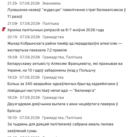
21:25
07.08.2026
Эканоміка
Лукашэнка назваў “жудасцю” павелічэнне страт Белкаапсаюза ў
11 разоў
21:08
07.08.2026
Палітыка
Хроніка палітычных рэпрэсій за 6–7 жніўня 2026 года
20:15
07.08.2026
Грамадства
Жыхар Кобрынскага раёна памёр ад перадазіроўкі алкаголю —
экспертыза паказала 7,2 праміле
19:39
07.08.2026
Грамадства, Палітыка
Беларускаму актывісту Аляксею Францкевічу, які пражывае ва
Украіне, на 10 гадоў забаронены ўезд у Польшчу
19:22
07.08.2026
Грамадства
Больш за 340 аварыйна-аднаўленчых брыгад задзейнічана ў
ліквідацыі наступстваў непагадзі — "Белэнерга"
18:24
07.08.2026
Грамадства
Двухгадовая дзяўчынка выпала з акна чацвёртага паверха ў
Брэсце
18:10
07.08.2026
Грамадства, Палітыка
За тыдзень для дзяцей палітвязняў сабрана амаль палова
заяўленай сумы