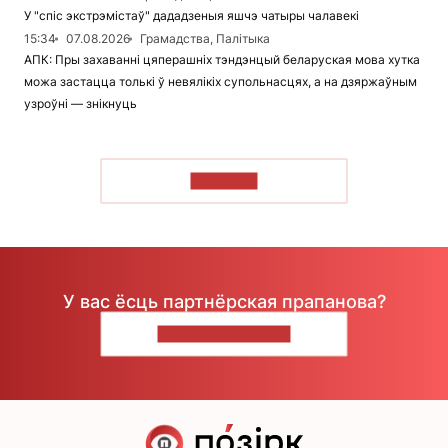
У "спіс экстрэмістаў" дададзеныя яшчэ чатыры чалавекі
15:34
07.08.2026
Грамадства, Палітыка
АПК: Пры захаванні цяперашніх тэндэнцый беларуская мова хутка
можа застацца толькі ў невялікіх супольнасцях, а на дзяржаўным
узроўні — знікнуць
ЧЫТАЦЬ
У вас ёсць партнёрская прапанова?
НАПІШЫЦЕ НАМ