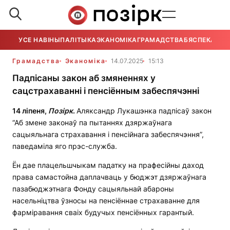
УСЕ НАВІНЫ
ПАЛІТЫКА
ЭКАНОМІКА
ГРАМАДСТВА
БЯСПЕКА
УСЕ
Грамадства
Эканоміка
14.07.2025
15:13
Падпісаны закон аб змяненнях у
сацстрахаванні і пенсіённым забеспячэнні
14 ліпеня,
Позірк
.
Аляксандр Лукашэнка падпісаў закон
“Аб змене законаў па пытаннях дзяржаўнага
сацыяльнага страхавання і пенсійнага забеспячэння”,
паведаміла яго прэс-служба.
Ён дае плацельшчыкам падатку на прафесійны даход
права самастойна даплачваць у бюджэт дзяржаўнага
пазабюджэтнага Фонду сацыяльнай абароны
насельніцтва ўзносы на пенсіённае страхаванне для
фарміравання сваіх будучых пенсіённых гарантый.