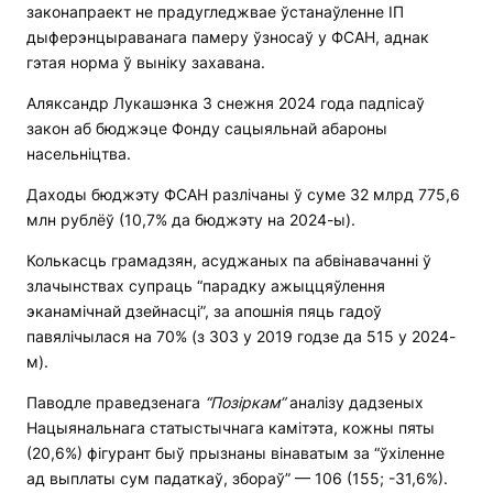
законапраект не прадугледжвае ўстанаўленне ІП
дыферэнцыраванага памеру ўзносаў у ФСАН, аднак
гэтая норма ў выніку захавана.
Аляксандр Лукашэнка 3 снежня 2024 года падпісаў
закон аб бюджэце Фонду сацыяльнай абароны
насельніцтва.
Даходы бюджэту ФСАН разлічаны ў суме 32 млрд 775,6
млн рублёў (10,7% да бюджэту на 2024-ы).
Колькасць грамадзян, асуджаных па абвінавачанні ў
злачынствах супраць “парадку ажыццяўлення
эканамічнай дзейнасці”, за апошнія пяць гадоў
павялічылася на 70% (з 303 у 2019 годзе да 515 у 2024-
м).
Паводле праведзенага
“Позіркам”
аналізу дадзеных
Нацыянальнага статыстычнага камітэта, кожны пяты
(20,6%) фігурант быў прызнаны вінаватым за “ўхіленне
ад выплаты сум падаткаў, збораў” — 106 (155; -31,6%).