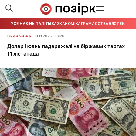
УСЕ НАВІНЫ
ПАЛІТЫКА
ЭКАНОМІКА
ГРАМАДСТВА
БЯСПЕКА
УСЕ
Эканоміка
11.11.2025
13:26
Долар і юань падаражэлі на біржавых таргах
11 лістапада