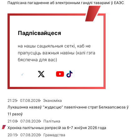
Падпісана пагадненне аб электронным гандлі таварамі ў ЕАЭС
Падпісвайцеся
на нашы сацыяльныя сеткі, каб не
прапусціць важныя навіны (калі гэта
бяспечна для вас)
21:25
07.08.2026
Эканоміка
Лукашэнка назваў “жудасцю” павелічэнне страт Белкаапсаюза ў
11 разоў
21:08
07.08.2026
Палітыка
Хроніка палітычных рэпрэсій за 6–7 жніўня 2026 года
20:15
07.08.2026
Грамадства