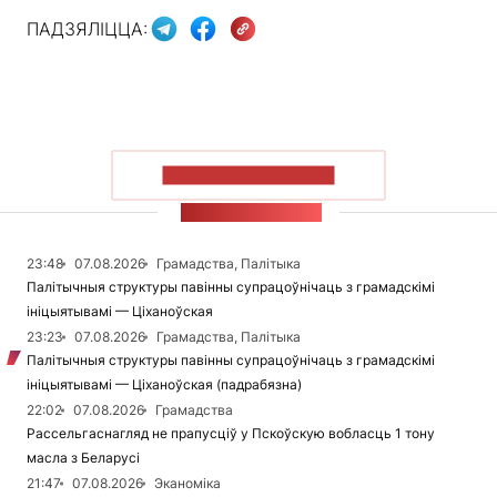
ПАДЗЯЛІЦЦА:
ПАКАЗАЦЬ БОЛЬШ
СТУЖКА НАВІН
23:48
07.08.2026
Грамадства, Палітыка
Палітычныя структуры павінны супрацоўнічаць з грамадскімі
ініцыятывамі — Ціханоўская
23:23
07.08.2026
Грамадства, Палітыка
Палітычныя структуры павінны супрацоўнічаць з грамадскімі
ініцыятывамі — Ціханоўская (падрабязна)
22:02
07.08.2026
Грамадства
Рассельгаснагляд не прапусціў у Пскоўскую вобласць 1 тону
масла з Беларусі
21:47
07.08.2026
Эканоміка