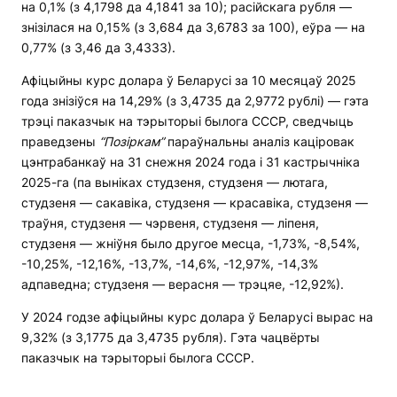
на 0,1% (з 4,1798 да 4,1841 за 10); расійскага рубля —
знізілася на 0,15% (з 3,684 да 3,6783 за 100), еўра — на
0,77% (з 3,46 да 3,4333).
Афіцыйны курс долара ў Беларусі за 10 месяцаў 2025
года знізіўся на 14,29% (з 3,4735 да 2,9772 рублі) — гэта
трэці паказчык на тэрыторыі былога СССР, сведчыць
праведзены
“Позіркам”
параўнальны аналіз каціровак
цэнтрабанкаў на 31 снежня 2024 года і 31 кастрычніка
2025-га (па выніках студзеня, студзеня — лютага,
студзеня — сакавіка, студзеня — красавіка, студзеня —
траўня, студзеня — чэрвеня, студзеня — ліпеня,
студзеня — жніўня было другое месца, -1,73%, -8,54%,
-10,25%, -12,16%, -13,7%, -14,6%, -12,97%, -14,3%
адпаведна; студзеня — верасня — трэцяе, -12,92%).
У 2024 годзе афіцыйны курс долара ў Беларусі вырас на
9,32% (з 3,1775 да 3,4735 рубля). Гэта чацвёрты
паказчык на тэрыторыі былога СССР.