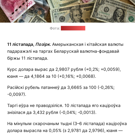
Фота:
unsplash.com
11 лістапада,
Позірк
.
Амерыканская і кітайская валюты
падаражэлі на таргах Беларускай валютна-фондавай
біржы 11 лістапада.
Курс долара вырас да 2,9807 рубля (+0,2%; +0,0059),
юаня — да 4,1864 за 10 (+0,16%; +0,0068).
Расійскі рубель патаннеў да 3,6665 за 100 (-0,26%;
-0,0097).
Таргі еўра не праводзіліся. 10 лістапада яго каціроўка
знізілася да 3,432 рубля (-0,04%; -0,0013).
На мінулым скарочаным тыдні (3–6 лістапада) каціроўка
долара вырасла на 0,05% (з 2,9781 да 2,9796), юаня —