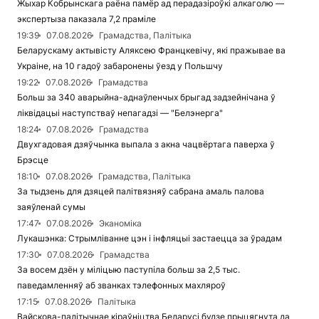
Жыхар Кобрынскага раёна памёр ад перадазіроўкі алкаголю —
экспертыза паказала 7,2 праміле
19:39
07.08.2026
Грамадства, Палітыка
Беларускаму актывісту Аляксею Францкевічу, які пражывае ва
Украіне, на 10 гадоў забаронены ўезд у Польшчу
19:22
07.08.2026
Грамадства
Больш за 340 аварыйна-аднаўленчых брыгад задзейнічана ў
ліквідацыі наступстваў непагадзі — "Белэнерга"
18:24
07.08.2026
Грамадства
Двухгадовая дзяўчынка выпала з акна чацвёртага паверха ў
Брэсце
18:10
07.08.2026
Грамадства, Палітыка
За тыдзень для дзяцей палітвязняў сабрана амаль палова
заяўленай сумы
17:47
07.08.2026
Эканоміка
Лукашэнка: Стрымліванне цэн і інфляцыі застаецца за ўрадам
17:30
07.08.2026
Грамадства
За восем дзён у міліцыю паступіла больш за 2,5 тыс.
паведамленняў аб званках тэлефонных махляроў
17:15
07.08.2026
Палітыка
Вайскова-палітычнае кіраўніцтва Беларусі будзе прыцягнута да