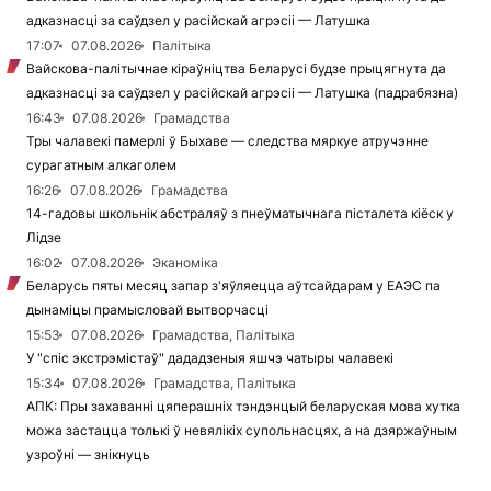
адказнасці за саўдзел у расійскай агрэсіі — Латушка
17:07
07.08.2026
Палітыка
Вайскова-палітычнае кіраўніцтва Беларусі будзе прыцягнута да
адказнасці за саўдзел у расійскай агрэсіі — Латушка (падрабязна)
16:43
07.08.2026
Грамадства
Тры чалавекі памерлі ў Быхаве — следства мяркуе атручэнне
сурагатным алкаголем
16:26
07.08.2026
Грамадства
14-гадовы школьнік абстраляў з пнеўматычнага пісталета кіёск у
Лідзе
16:02
07.08.2026
Эканоміка
Беларусь пяты месяц запар з'яўляецца аўтсайдарам у ЕАЭС па
дынаміцы прамысловай вытворчасці
15:53
07.08.2026
Грамадства, Палітыка
У "спіс экстрэмістаў" дададзеныя яшчэ чатыры чалавекі
15:34
07.08.2026
Грамадства, Палітыка
АПК: Пры захаванні цяперашніх тэндэнцый беларуская мова хутка
можа застацца толькі ў невялікіх супольнасцях, а на дзяржаўным
узроўні — знікнуць