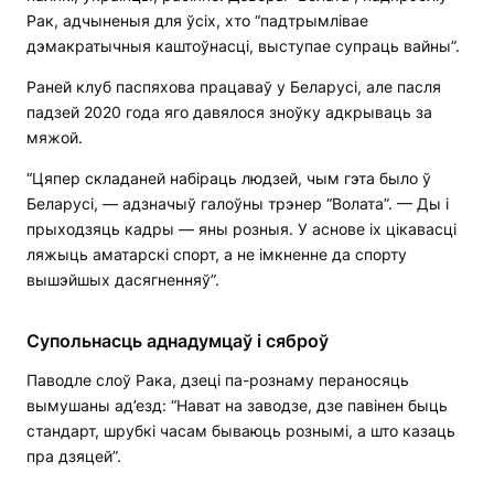
Рак, адчыненыя для ўсіх, хто “падтрымлівае
дэмакратычныя каштоўнасці, выступае супраць вайны”.
Раней клуб паспяхова працаваў у Беларусі, але пасля
падзей 2020 года яго давялося зноўку адкрываць за
мяжой.
“Цяпер складаней набіраць людзей, чым гэта было ў
Беларусі, — адзначыў галоўны трэнер “Волата”. — Ды і
прыходзяць кадры — яны розныя. У аснове іх цікавасці
ляжыць аматарскі спорт, а не імкненне да спорту
вышэйшых дасягненняў”.
Супольнасць аднадумцаў і сяброў
Паводле слоў Рака, дзеці па-рознаму пераносяць
вымушаны ад’езд: “Нават на заводзе, дзе павінен быць
стандарт, шрубкі часам бываюць рознымі, а што казаць
пра дзяцей”.