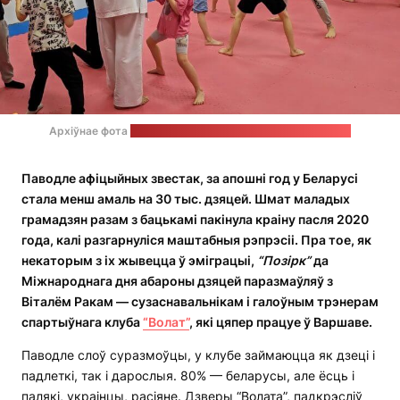
Архіўнае фота
на старонцы клуба "Волат" у "Фэйсбуку"
Паводле афіцыйных звестак, за апошні год у Беларусі
стала менш амаль на 30 тыс. дзяцей. Шмат маладых
грамадзян разам з бацькамі пакінула краіну пасля 2020
года, калі разгарнуліся маштабныя рэпрэсіі. Пра тое, як
некаторым з іх жывецца ў эміграцыі,
“Позірк”
да
Міжнароднага дня абароны дзяцей паразмаўляў з
Віталём Ракам — сузаснавальнікам і галоўным трэнерам
спартыўнага клуба
“Волат”
, які цяпер працуе ў Варшаве.
Паводле слоў суразмоўцы, у клубе займаюцца як дзеці і
падлеткі, так і дарослыя. 80% — беларусы, але ёсць і
палякі, украінцы, расіяне. Дзверы “Волата”, падкрэсліў