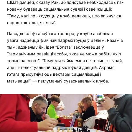
Шмат дзяцей, сказаў Рак, аб’ядноўвае неабходнасць па-
новаму будаваць сацыяльныя сувязі і сваё жыццё:
“Таму, калі прыходзяць у клуб, ведаюць, што апынуліся
сярод такіх жа, як яны”.
Паводле слоў галоўнага трэнера, у клубе асаблівая
ўвага надаецца фізічнай падрыхтоўцы ў цэлым. Разам з
тым, адзначыў ён, ідэя “Волата” заключаецца ў
“гарманічным развіцці асобы, якое не можа рабіць ухіл
толькі на спорт”. “Таму мы займаемся не толькі фізічнай,
але і інтэлектуальнай падрыхтоўкай дзяцей. Акрамя
гэтага прысутнічаюць вектары сацыялізацыі і
матывацыі”, — патлумачыў сузаснавальнік клуба.