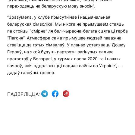
пераходзяць на беларускую мову зносін”.
“Зразумела, у клубе прысутнічае і нацыянальная
беларуская сімволіка. Мы нікога не прымушаем стаяць
па стойцы “смірна” ля бел-чырвона-белага сцяга ці герба
“Пагоня”. Атмасфера сама прымушае людзей паважна
ставіцца да гэтых сімвалаў. У планах усталяваць Дошку
Герояў, на якой будуць партрэты загінулых падчас
пратэстаў у Беларусі, у турмах пасля 2020-га і нашых
ваяроў, якія аддалі жыцці падчас вайны ва Украіне”, —
дадаў галоўны трэнер.
ПАДЗЯЛІЦЦА: