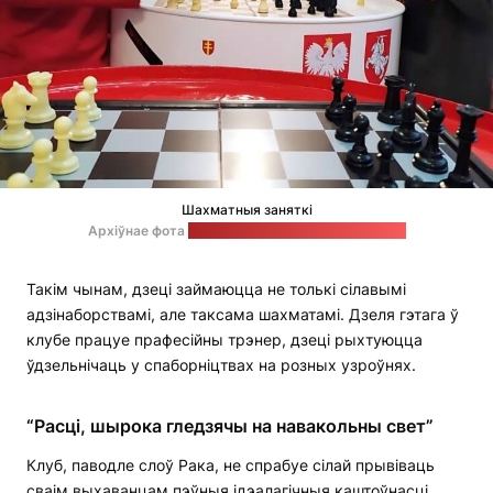
Шахматныя заняткі
Архіўнае фота
на старонцы клуба ў "Фэйсбуку"
Такім чынам, дзеці займаюцца не толькі сілавымі
адзінаборствамі, але таксама шахматамі. Дзеля гэтага ў
клубе працуе прафесійны трэнер, дзеці рыхтуюцца
ўдзельнічаць у спаборніцтвах на розных узроўнях.
“Расці, шырока гледзячы на навакольны свет”
Клуб, паводле слоў Рака, не спрабуе сілай прывіваць
сваім выхаванцам пэўныя ідэалагічныя каштоўнасці.