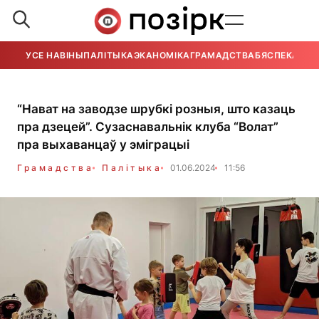
УСЕ НАВІНЫ
ПАЛІТЫКА
ЭКАНОМІКА
ГРАМАДСТВА
БЯСПЕКА
УСЕ
“Нават на заводзе шрубкі розныя, што казаць
пра дзецей”. Сузаснавальнік клуба “Волат”
пра выхаванцаў у эміграцыі
Грамадства
Палітыка
01.06.2024
11:56