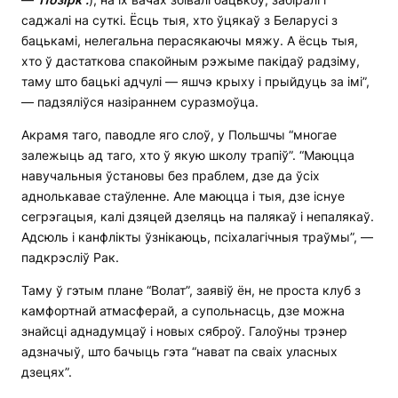
саджалі на суткі. Ёсць тыя, хто ўцякаў з Беларусі з
бацькамі, нелегальна перасякаючы мяжу. А ёсць тыя,
хто ў дастаткова спакойным рэжыме пакідаў радзіму,
таму што бацькі адчулі — яшчэ крыху і прыйдуць за імі”,
— падзяліўся назіраннем суразмоўца.
Акрамя таго, паводле яго слоў, у Польшчы “многае
залежыць ад таго, хто ў якую школу трапіў”. “Маюцца
навучальныя ўстановы без праблем, дзе да ўсіх
аднолькавае стаўленне. Але маюцца і тыя, дзе існуе
сегрэгацыя, калі дзяцей дзеляць на палякаў і непалякаў.
Адсюль і канфлікты ўзнікаюць, псіхалагічныя траўмы”, —
падкрэсліў Рак.
Таму ў гэтым плане “Волат”, заявіў ён, не проста клуб з
камфортнай атмасферай, а супольнасць, дзе можна
знайсці аднадумцаў і новых сяброў. Галоўны трэнер
адзначыў, што бачыць гэта “нават па сваіх уласных
дзецях”.