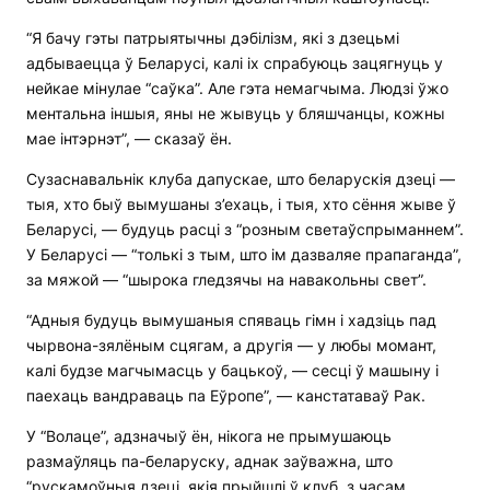
“Я бачу гэты патрыятычны дэбілізм, які з дзецьмі
адбываецца ў Беларусі, калі іх спрабуюць зацягнуць у
нейкае мінулае “саўка”. Але гэта немагчыма. Людзі ўжо
ментальна іншыя, яны не жывуць у бляшчанцы, кожны
мае інтэрнэт”, — сказаў ён.
Сузаснавальнік клуба дапускае, што беларускія дзеці —
тыя, хто быў вымушаны з’ехаць, і тыя, хто сёння жыве ў
Беларусі, — будуць расці з “розным светаўспрыманнем”.
У Беларусі — “толькі з тым, што ім дазваляе прапаганда”,
за мяжой — “шырока гледзячы на навакольны свет”.
“Адныя будуць вымушаныя спяваць гімн і хадзіць пад
чырвона-зялёным сцягам, а другія — у любы момант,
калі будзе магчымасць у бацькоў, — сесці ў машыну і
паехаць вандраваць па Еўропе”, — канстатаваў Рак.
У “Волаце”, адзначыў ён, нікога не прымушаюць
размаўляць па-беларуску, аднак заўважна, што
“рускамоўныя дзеці, якія прыйшлі ў клуб, з часам