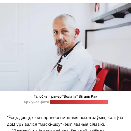
Галоўны трэнер "Волата" Віталь Рак
Архіўнае фота
на старонцы клуба ў "Фэйсбуку"
“Ёсць дзеці, якія перанеслі моцныя псіхатраўмы, калі ў іх
дом урываліся “маскі-шоу” (экіпіяваныя сілавікі.
—
“Позірк”.
), на іх вачах збівалі бацькоў, забіралі і