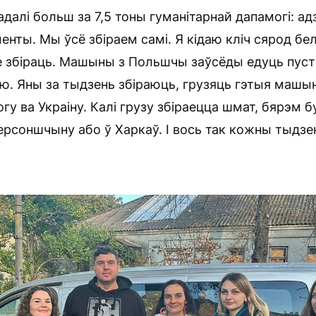
далі больш за 7,5 тоны гуманітарнай дапамогі: адз
енты. Мы ўсё збіраем самі. Я кідаю кліч сярод бе
 збіраць. Машыны з Польшчы заўсёды едуць пусты
ю. Яны за тыдзень збіраюць, грузяць гэтыя машын
у ва Украіну. Калі грузу збіраецца шмат, бярэм бу
ерсоншчыну або ў Харкаў. І вось так кожны тыдзен