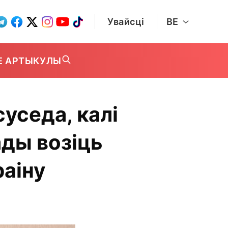
Увайсці
BE
Е АРТЫКУЛЫ
уседа, калі
ады возіць
раіну