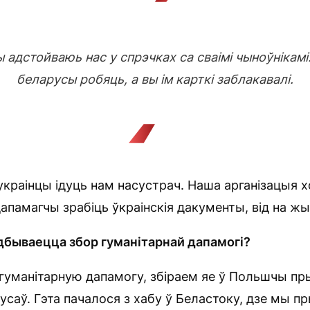
 адстойваюь нас у спрэчках са сваімі чыноўнікамі
беларусы робяць, а вы ім карткі заблакавалі.
украінцы ідуць нам насустрач. Наша арганізацыя х
памагчы зрабіць ўкраінскія дакументы, від на жы
дбываецца збор гуманітарнай дапамогі?
манітарную дапамогу, збіраем яе ў Польшчы пры
саў. Гэта пачалося з хабу ў Беластоку, дзе мы п