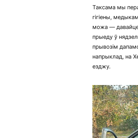
Таксама мы пера
гігіены, медыкам
можа — давайце
прыеду ў нядзел
прывозім дапамог
напрыклад, на Х
езджу.