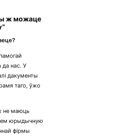
 Вы ж можаце
у”
ваеце?
апамогай
да нас. У
алі дакументы
рамя таго, ўжо
ж не маюць
ваем юрыдычную
чнай фірмы