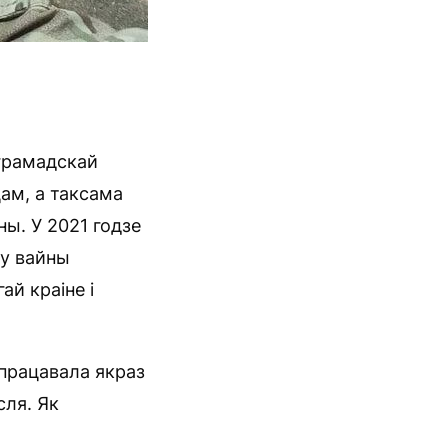
 грамадскай
цам, а таксама
ны. У 2021 годзе
ку вайны
ай краіне і
 працавала якраз
сля. Як