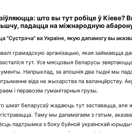
зіўляюцца: што вы тут робіце ў Кіеве?
льшчу, падацца на міжнародную абарон
 “Сустрэча” ва Украіне, якую дапамогу вы аказ
валі грамадскую арганізацыю, якая займаецца д
засталіся тут. Усе мясцовыя беларусы звяртаюцца 
ументы. Напрыклад, за апошнія два тыдні мы пад
 атрыманне віда на жыхарства па валанцёрству. Ак
раем і перавозім гуманітарныя грузы.
то шмат беларусаў жадаюць тут заставацца, але 
эгістравацца. Таму мы дапамагаем з гэтым, аказ
 ёсць падтрымка з боку буйной украінскай юрыды