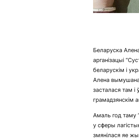
Беларуска Алена
арганізацыі “Сус
беларускім і укр
Алена вымушана з
засталася там і
грамадзянскім а
Амаль год таму 
у сферы лагістык
змянілася яе жы