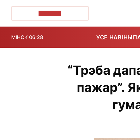
ПОЗІРК+
УСЕ НАВІНЫ
П
МІНСК 06:28
“Трэба дап
пажар”. Я
гума