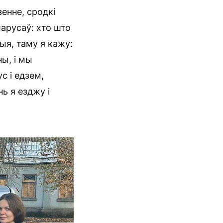
енне, сродкі
ларусаў: хто што
я, таму я кажу:
ы, і мы
с і едзем,
ь я езджу і