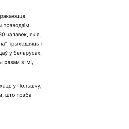
стракаюцца
ы праводзім
 чалавек, якія,
на” прыходзяць і
цаў у беларусах,
 разам з імі,
ехаць у Польшчу,
м, што трэба