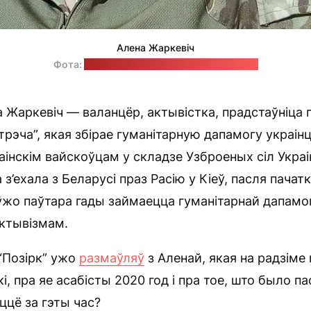
Алена Жаркевіч
Фота:
фэйсбук-старонка Алены Жаркевіч
 Жаркевіч — валанцёр, актывістка, прадстаўніца
трэча”, якая збірае гуманітарную дапамогу украін
аінскім вайскоўцам у складзе Узброеных сіл Украі
’ехала з Беларусі праз Расію у Кіеў, пасля пачат
 ўжо паўтара гады займаецца гуманітарнай дапамог
ктывізмам.
“Позірк” ужо
размаўляў
з Аленай, якая на радзіме
і, пра яе асабісты 2020 год і пра тое, што было па
ццё за гэты час?