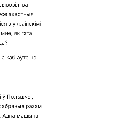
рывозілі ва
усе ахвотныя
я з украінскімі
мне, як гэта
ца?
 а каб аўто не
і ў Польшчы,
 сабраныя разам
ды. Адна машына