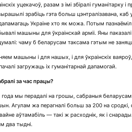
інскіх уцекачоў, разам з імі збіралі гуманітарку і п
вырашылі зрабіць гэта больш цэнтралізавана, каб 
дапамагаць Украіне хто як можа. Потым пазнаёміліс
бывалі машыны для ўкраінскай арміі. Яны паказалі 
адумалі: чаму б беларусам таксама гэтым не заняц
яем машыны і для нашых, і для ўкраінскіх ваяроў,
 пачалі загружаць іх гуманітарнай дапамогай.
абралі за час працы?
 года мы перадалі на грошы, сабраныя беларусам
ын. Агулам жа перагналі больш за 200 на сродкі,
 вайне аўтамабіль — такі ж расходнік, як і снара
м два тыдні.