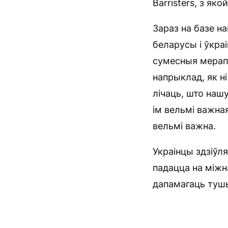
Barristers, з як
Зараз на базе н
беларусы і ўкра
сумесныя мерапр
напрыклад, як н
лічаць, што наш
ім вельмі важная
вельмі важна.
Украінцы здзіўл
падацца на міжн
дапамагаць тушы