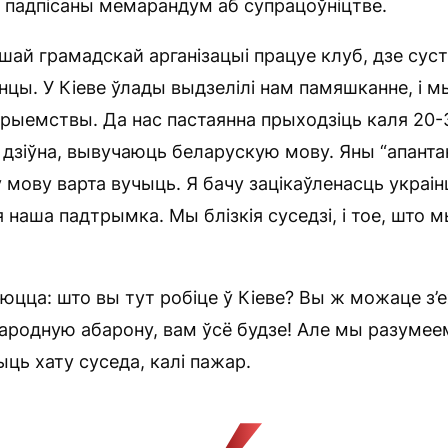
ой падпісаны мемарандум аб супрацоўніцтве.
ашай грамадскай арганізацыі працуе клуб, дзе су
інцы. У Кіеве ўлады выдзелілі нам памяшканне, і м
ыемствы. Да нас пастаянна прыходзіць каля 20-30
і дзіўна, вывучаюць беларускую мову. Яны “апанта
у мову варта вучыць. Я бачу зацікаўленасць украін
 наша падтрымка. Мы блізкія суседзі, і тое, што мы
яюцца: што вы тут робіце ў Кіеве? Вы ж можаце з’
ародную абарону, вам ўсё будзе! Але мы разумее
ць хату суседа, калі пажар.