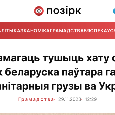
АЛІТЫКА
ЭКАНОМІКА
ГРАМАДСТВА
БЯСПЕКА
УС
амагаць тушыць хату с
к беларуска паўтара г
нітарныя грузы ва Ук
Грамадства
29.11.2023
12:29