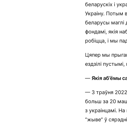
беларускіх і укра
Украіну. Потым 
беларусы маглі 
фондамі, якія на
робіцца, і мы п
Цяпер мы прыган
ездзілі пустымі,
—
Якія аб’ёмы с
— З траўня 2022
больш за 20 маш
з украінцамі. На
“жыве” ў сярэдні