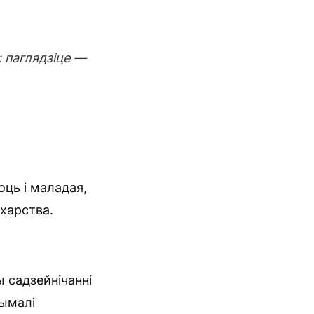
: паглядзіце —
оць і маладая,
харства.
 садзейнічанні
рымалі