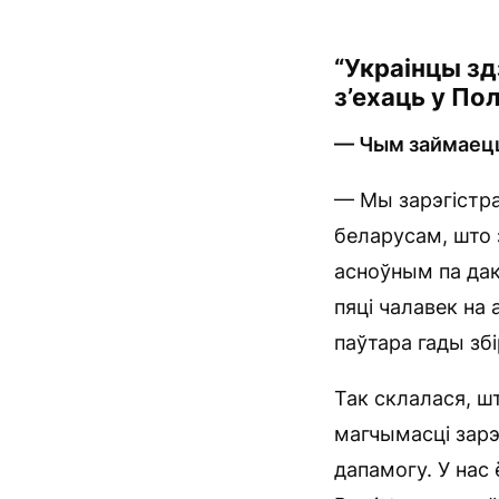
“Украінцы зд
з’ехаць у По
— Чым займаецца
— Мы зарэгістра
беларусам, што 
асноўным па дак
пяці чалавек на
паўтара гады збі
Так склалася, ш
магчымасці зар
дапамогу. У нас