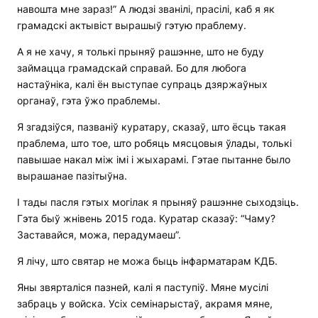
навошта мне зараз!” А людзі званілі, прасілі, каб я як
грамадскі актывіст вырашыў гэтую праблему.
А я не хачу, я толькі прыняў рашэнне, што не буду
займацца грамадскай справай. Бо для любога
настаўніка, калі ён выступае супраць дзяржаўных
органаў, гэта ўжо праблемы.
Я згадзіўся, пазваніў куратару, сказаў, што ёсць такая
праблема, што тое, што робяць мясцовыя ўлады, толькі
павышае накал між імі і жыхарамі. Гэтае пытанне было
вырашанае пазітыўна.
І тады пасля гэтых могілак я прыняў рашэнне сыходзіць.
Гэта быў жнівень 2015 года. Куратар сказаў: “Чаму?
Заставайся, можа, перадумаеш”.
Я лічу, што святар не можа быць інфарматарам КДБ.
Яны звярталіся пазней, калі я паступіў. Мяне мусілі
забраць у войска. Усіх семінарыстаў, акрамя мяне,