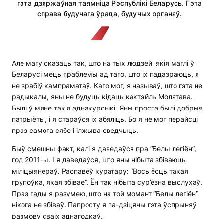
гэта дзяржаўная таямніца Рэспублікі Беларусь. Гэта
справа будучага ўрада, будучых органаў.
Але магу сказаць так, што на тых людзей, якія маглі ў
Беларусі мець праблемы ад таго, што іх падазраюць, я
не зрабіў кампраматаў. Каго мог, я называў, што гэта не
радыкалы, яны не будуць кідаць кактэйль Молатава.
Былі ў мяне такія аднакурснікі. Яны проста былі добрыя
патрыёты, і я стараўся іх абяліць. Бо я не мог перайсці
праз самога сябе і ілжыва сведчыць.
Быў смешны факт, калі я даведаўся пра “Белы легіён”,
год 2011-ы. І я даведаўся, што яны нібыта збіваюць
міліцыянераў. Распавёў куратару: “Вось ёсць такая
групоўка, якая збівае”. Ён так нібыта сур’ёзна выслухаў.
Праз гады я разумею, што на той момант “Белы легіён”
нікога не збіваў. Папросту я па-дзіцячы гэта ўспрыняў
размову сваіх аднагодкаў.