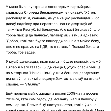
У мяне была сустрэча з яшчэ адным партыйцам,
спадаром
Сяргеем Верамеенкам
, ён сказаў: “Яўген,
распавядзі”. Я, канечне, не ўсё хацеў распавядаць, бо
даваў падпіску пра неразгалошванне дзяржаўнай
таямніцы Рэспублікі Беларусь. Але калі ён сказаў, што
трэба пайсці да палякаў, пагаварыць з імі, я адказаў:
“Добра, калі гэта будзе пацверджваннем з майго боку,
што я не працую на КДБ, то я гатовы”. Польскі бок што
трэба, тое ведае.
Я мусіў дачакацца, якая пазіцыя будзе польскіх служб.
Цяпер я магу гаварыць да канца (Дудкін спасылаецца
на матэрыял “Нашай нівы”, у якім ёсць пацвярджэнне
допытаў польскімі спецслужбамі актывістаў па ягонай
справе. —
“Позірк”
.)
Быў перыяд майго жыцця з восені 2009-га па восень
2016-га, гэта сем гадоў, да моманту, калі я пайшоў у
семінарыю. Потым быў наступны этап, калі я ўжо не
хацеў супрацы з гэтай сістэмай, не супрацоўнічаў. Мяне