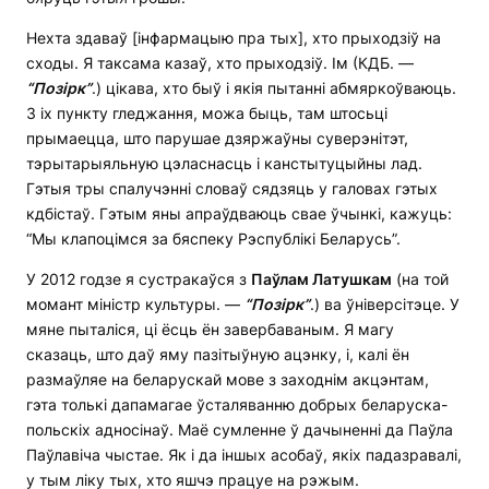
Нехта здаваў [інфармацыю пра тых], хто прыходзіў на
сходы. Я таксама казаў, хто прыходзіў. Ім (КДБ. —
“Позірк”
.) цікава, хто быў і якія пытанні абмяркоўваюць.
З іх пункту гледжання, можа быць, там штосьці
прымаецца, што парушае дзяржаўны суверэнітэт,
тэрытарыяльную цэласнасць і канстытуцыйны лад.
Гэтыя тры спалучэнні словаў сядзяць у галовах гэтых
кдбістаў. Гэтым яны апраўдваюць свае ўчынкі, кажуць:
“Мы клапоцімся за бяспеку Рэспублікі Беларусь”.
У 2012 годзе я сустракаўся з
Паўлам Латушкам
(на той
момант міністр культуры. —
“Позірк”
.) ва ўніверсітэце. У
мяне пыталіся, ці ёсць ён завербаваным. Я магу
сказаць, што даў яму пазітыўную ацэнку, і, калі ён
размаўляе на беларускай мове з заходнім акцэнтам,
гэта толькі дапамагае ўсталяванню добрых беларуска-
польскіх адносінаў. Маё сумленне ў дачыненні да Паўла
Паўлавіча чыстае. Як і да іншых асобаў, якіх падазравалі,
у тым ліку тых, хто яшчэ працуе на рэжым.