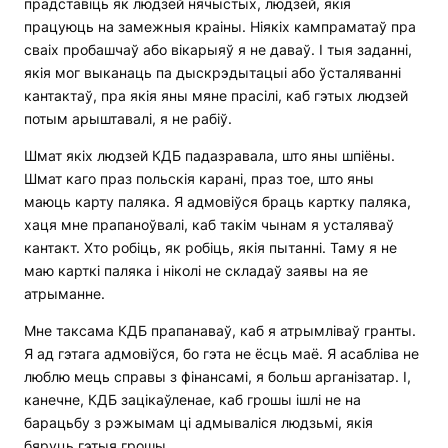
прадставіць як людзей нячыстых, людзей, якія
працуюць на замежныя краіны. Ніякіх кампраматаў пра
сваіх пробашчаў або вікарыяў я не даваў. І тыя заданні,
якія мог выканаць па дыскрэдытацыі або ўсталяванні
кантактаў, пра якія яны мяне прасілі, каб гэтых людзей
потым арыштавалі, я не рабіў.
Шмат якіх людзей КДБ падазравала, што яны шпіёны.
Шмат каго праз польскія карані, праз тое, што яны
маюць карту паляка. Я адмовіўся браць картку паляка,
хаця мне прапаноўвалі, каб такім чынам я усталяваў
кантакт. Хто робіць, як робіць, якія пытанні. Таму я не
маю карткі паляка і ніколі не складаў заявы на яе
атрыманне.
Мне таксама КДБ прапанаваў, каб я атрымліваў гранты.
Я ад гэтага адмовіўся, бо гэта не ёсць маё. Я асабліва не
люблю мець справы з фінансамі, я больш арганізатар. І,
канечне, КДБ зацікаўленае, каб грошы ішлі не на
барацьбу з рэжымам ці адмываліся людзьмі, якія
бяруць гэтыя грошы.