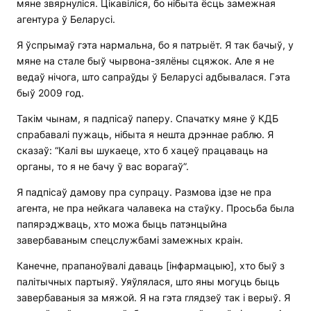
мяне звярнуліся. Цікавіліся, бо нібыта ёсць замежная
агентура ў Беларусі.
Я ўспрымаў гэта нармальна, бо я патрыёт. Я так бачыў, у
мяне на стале быў чырвона-зялёны сцяжок. Але я не
ведаў нічога, што сапраўды ў Беларусі адбывалася. Гэта
быў 2009 год.
Такім чынам, я падпісаў паперу. Спачатку мяне ў КДБ
спрабавалі пужаць, нібыта я нешта дрэннае раблю. Я
сказаў: “Калі вы шукаеце, хто б хацеў працаваць на
органы, то я не бачу ў вас ворагаў”.
Я падпісаў дамову пра супрацу. Размова ідзе не пра
агента, не пра нейкага чалавека на стаўку. Просьба была
папярэджваць, хто можа быць патэнцыйна
завербаваным спецслужбамі замежных краін.
Канечне, прапаноўвалі даваць [інфармацыю], хто быў з
палітычных партыяў. Уяўлялася, што яны могуць быць
завербаваныя за мяжой. Я на гэта глядзеў так і верыў. Я