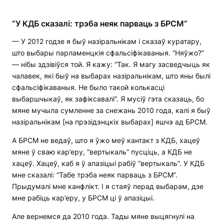
“У КДБ сказалі: трэба неяк парваць з БРСМ”
— У 2012 годзе я быў назіральнікам і сказаў куратару,
што выбары парламенцкія сфальсіфікаваныя. “Няўжо?”
— нібы здзівіўся той. Я кажу: “Так. Я магу засведчыць як
чалавек, які быў на выбарах назіральнікам, што яны былі
сфальсіфікаваныя. Не было такой колькасці
выбаршчыкаў, як зафіксавалі”. Я мусіў гэта сказаць, бо
мяне мучыла сумленне за снежань 2010 года, калі я быў
назіральнікам [на прэзідэнцкіх выбарах] яшчэ ад БРСМ.
А БРСМ не ведаў, што я ўжо меў кантакт з КДБ, хацеў
мяне ў сваю кар’еру, “вертыкаль” пусціць, а КДБ не
хацеў. Хацеў, каб я ў апазіцыі рабіў “вертыкаль”. У КДБ
мне сказалі: “Табе трэба неяк парваць з БРСМ”.
Прыдумалі мне канфлікт. І я стаяў перад выбарам, дзе
мне рабіць кар’еру, у БРСМ ці ў апазіцыі.
Але вернемся да 2010 года. Тады мяне выцягнулі на