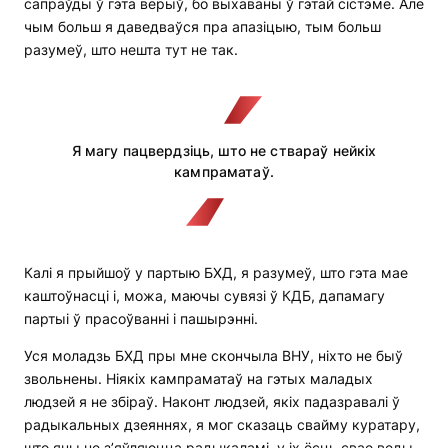
сапраўды ў гэта верыў, бо выхаваны ў гэтай сістэме. Але
чым больш я даведваўся пра апазіцыю, тым больш
разумеў, што нешта тут не так.
Я магу пацвердзіць, што не ствараў нейкіх
кампраматаў.
Калі я прыйшоў у партыю БХД, я разумеў, што гэта мае
каштоўнасці і, можа, маючы сувязі ў КДБ, дапамагу
партыі ў прасоўванні і пашырэнні.
Уся моладзь БХД пры мне скончыла ВНУ, ніхто не быў
звольнены. Ніякіх кампраматаў на гэтых маладых
людзей я не збіраў. Наконт людзей, якіх падазравалі ў
радыкальных дзеяннях, я мог сказаць свайму куратару,
што яны не з’яўляюцца радыкаламі, у іх ёсць свае веды,