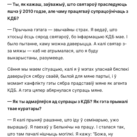
— Ты, як кажаш, заўважыў, што святароў праследуюць
яшчэ ў 2010 годзе, але чаму працягваў супрацоўнічаць з
КДБ?
— Прычына гэтага — звычайны страх. Я ведаў, што
хтосьці ёсць сярод святароў, бо інфармацыю КДБ мае. І
было пытанне, каму можна даверыцца. А калі святар з-
за мяжы — каб не атрымалася, што я буду
выкарыстаны, разумееце.
Сёння мы маем сітуацыю, калі я ў мэтах уласнай бяспекі
даверыўся сябру сваёй, былой для мяне партыі, і ў
момант канфлікту гэты сябра прадставіў мяне як агента
КДБ. А гэта цяпер абярнулася супраць мяне.
—
Як
ты
ад
ма
ўляўся ад супрацы з КДБ? Як гэта прымалі
твае куратары?
— Я калі прыняў рашэнне, што іду ў семінарыю, ужо
вырашыў. Я паехаў у Белынічы на працу. І сталася так,
што там пачалі нішчыць могілкі. Я кажу: “Божа, ну