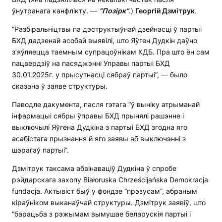
ўнутранага канфлікту. —
“Позірк”
.)
Георгій Дзмітрук
.
“Разбіральніцтвы па дэструктыўнай дзейнасці ў партыі
БХД дадзенай асобай выявілі, што Яўген Дудкін даўно
з’яўляецца таемным супрацоўнікам КДБ. Пра што ён сам
пацвердзіў на пасяджэнні Управы партыі БХД
30.01.2025г. у прысутнасці сябраў партыі”, — было
сказана ў заяве структуры.
Паводле дакумента, пасля гэтага “ў выніку атрыманай
інфармацыі сябры ўправы БХД прынялі рашэнне і
выключылі Яўгена Дудкіна з партыі БХД згодна яго
асабістага прызнання й яго заявы аб выключэнні з
шэрагаў партыі”.
Дзмітрук таксама абвінаваціў Дудкіна ў спробе
рэйдарскага захопу Białoruska Chrześcijańska Demokracja
fundacja. Актывіст быў у фондзе “прэзусам”, абраным
кіраўніком выканаўчай структуры. Дзмітрук заявіў, што
“барацьба з рэжымам вымушае беларускія партыі і