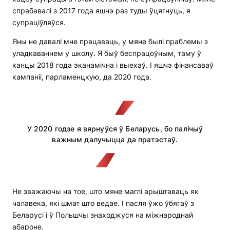
спрабавалі з 2017 года яшчэ раз туды ўцягнуць, я
супраціўляўся.
Яны не давалі мне працаваць, у мяне былі праблемы з
уладкаваннем у школу. Я быў беспрацоўным, таму ў
канцы 2018 года эканамічна і выехаў. І яшчэ фінансаваў
кампаніі, парламенцкую, да 2020 года.
У 2020 годзе я вярнуўся ў Беларусь, бо палічыў
важным далучыцца да пратэстаў.
Не зважаючы на тое, што мяне маглі арыштаваць як
чалавека, які шмат што ведае. І пасля ўжо ўбягаў з
Беларусі і ў Польшчы знаходжуся на міжнароднай
абароне.