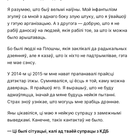
Я разумею, што быў вельмі наіўны. Мой інфантылізм
згуляў са мной з аднаго боку злую штуку, што я ўвайшоў
у гэтую арганізацыю. А з другога — добрую, што я не
рабіў даносаў на людзей, якія рабілі тое, за што іх можна
было арыштаваць.
Бо былі людзі на Плошчы, якія заклікалі да радыкальных
дзеянняў, але я казаў, што іх ніхто не падтрымлівае, гэта
не мае сэнсу.
У 2014-м ці 2015-м мне нават прапанавалі прайсці
дэтэктар ілжы. Сумняваліся, ці ёсць я той, каму можна
давяраць. Я прайшоў яго. Я вырашыў, што не буду
адмаўляцца, іначай да мяне будуць нейкія пытанні.
Страх зноў узнікае, што могуць мне зрабіць дрэннае.
Яны цікавіліся, ці маю я нейкую супрацу з замежнымі
выведкамі. Канечне, такіх кантактаў не было.
— Ці былі сітуацыі, калі ад тваёй супрацы з КДБ