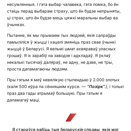
несумленныя. І гэта выбар чалавека, гэта ломка, бо ён
стаіць перад выбарам страху, што ён будзе непрыняты,
ці страх, што ён будзе мець цяжкі маральны выбар ва
ўчынках.
Пытанне, як мы прымаем тых людзей, якія сапраўды
памыліліся ў жыцці і хацелі змяніць праз свае ўчынкі
жыццё ў Беларусі. Я вельмі шмат ахвяраваў уласных
грошаў. Я іх зарабіў на заводзе і адкладаў. Я ўклаў
некалькі тысячаў даляраў, не адну, не дзве, не тры,
проста дапамагаючы людзям.
Пры гэтым я меў невялікую стыпендыю ў 2.000 злотых
(каля 500 еўра па сённяшнім курсе. —
“Позірк”
.), і толькі
праз два гады атрымаў большую. Пры гэтым я
дапамагаў маці.
Я стараўся рабіць тыя беларускія справы, якія мог