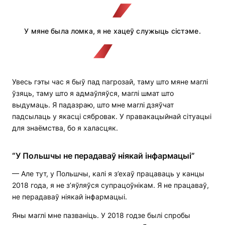
У мяне была ломка, я не хацеў служыць сістэме.
Увесь гэты час я быў пад пагрозай, таму што мяне маглі
ўзяць, таму што я адмаўляўся, маглі шмат што
выдумаць. Я падазраю, што мне маглі дзяўчат
падсылаць у якасці сябровак. У правакацыйнай сітуацыі
для знаёмства, бо я халасцяк.
“У Польшчы не перадаваў ніякай інфармацыі”
— Але тут, у Польшчы, калі я з’ехаў працаваць у канцы
2018 года, я не з’яўляўся супрацоўнікам. Я не працаваў,
не перадаваў ніякай інфармацыі.
Яны маглі мне пазваніць. У 2018 годзе былі спробы