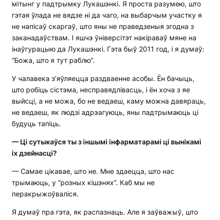
мітынг у падтрымку Лукашэнкі. Я проста разумею, што
гэтая ўлада не вядзе ні да чаго, на выбарчым участку я
не напісаў скаргаў, што яны не праведзеныя згодна з
заканадаўствам. І яшчэ ўніверсітэт накіраваў мяне на
інаўгурацыю да Лукашэнкі. Гэта быў 2011 год, і я думаў:
“Божа, што я тут раблю”.
У чалавека з’яўляецца раздваенне асобы. Ён бачыць,
што робіць сістэма, несправядлівасць, і ён хоча з яе
выйсці, а не можа, бо не ведаеш, каму можна давяраць,
не ведаеш, як людзі адрэагуюць, яны падтрымаюць ці
будуць тапіць.
— Ці сутыкаўся ты з іншымі інфарматарамі ці вынікамі
іх дзейнасці?
— Самае цікавае, што не. Мне здаецца, што нас
трымаюць, у “розных кішэнях”. Каб мы не
перакрыжоўваліся.
Я думаў пра гэта, як распазнаць. Але я заўважыў, што