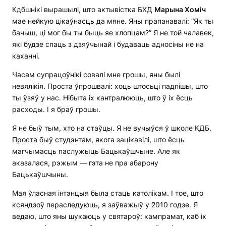
Кдбшнікі вырашылі, што актывістка БХД
Марына Хоміч
мае нейкую цікаўнасць да мяне. Яны прапанавалі: “Як ты
бачыш, ці мог бы ты быць яе хлопцам?” Я не той чалавек,
які будзе спаць з дзяўчынай і будаваць адносіны не на
каханні.
Часам супрацоўнікі совалі мне грошы, яны былі
невялікія. Проста ўпрошвалі: хоць штосьці падпішы, што
ты ўзяў у нас. Нібыта іх кантралююць, што ў іх ёсць
расходы. І я браў грошы.
Я не быў тым, хто на стаўцы. Я не вучыўся ў школе КДБ.
Проста быў студэнтам, якога зацікавілі, што ёсць
магчымасць паслужыць Бацькаўшчыне. Але як
аказалася, рэжым — гэта не пра абарону
Бацькаўшчыны.
Мая ўласная інтэнцыя была стаць католікам. І тое, што
ксяндзоў пераследуюць, я заўважыў у 2010 годзе. Я
ведаю, што яны шукаюць у святароў: кампрамат, каб іх