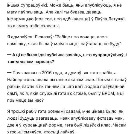
іншыя супрацоўнікі. Можа быць, яны апублікуюць, я не
магу паўплываць. Але калі ты будзеш даваць
інфармацыю [пра тое, што адбываецца] ў Паўла Латушкі,
то я змагу цябе схаваць”.
Я адмовіўся. Я сказаў: “Рабіце што хочаце, але я
памылку, якая была ў маім жыцці, паўтараць не буду”.
—
А ці не было ідэі публічна заявіць, што супрацоўнічаў, і
такім чынам парваць?
— Пачынаючы з 2016 года, я думаў, як гэта зрабіць.
Найперш хвалявала пытанне эканамічнае. Потым я пачаў
рабіць пасты з пытаннямі: а што калі людзі з праўладнай
сям’і, як я, якія служылі гэтай сістэме, былі ў БРСМ, а ці
прымеце вы нас?
Я трошкі рабіў гэта рознымі хадамі, мне цікава было, як
людзі будуць рэагаваць. Неяк апублікаваў фотаздымак,
дзе я ў курсанцкай форме, гэта быў ліцэйскі клас. Часам
хтосьці смяяўся, хтосьці лайкаў.