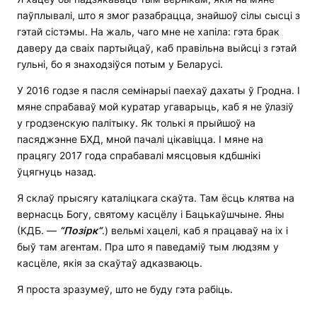
паўплывалі, што я змог разабрацца, знайшоў сілы сысці з
гэтай сістэмы. На жаль, чаго мне не хапіла: гэта брак
даверу да сваіх партыйцаў, каб правільна выйсці з гэтай
гульні, бо я знаходзіўся потым у Беларусі.
У 2016 годзе я пасля семінарыі паехаў дахаты ў Гродна. І
мяне спрабаваў мой куратар угаварыць, каб я не ўлазіў
у гродзенскую палітыку. Як толькі я прыйшоў на
пасяджэнне БХД, мной пачалі цікавіцца. І мяне на
працягу 2017 года спрабавалі мясцовыя кдбшнікі
ўцягнуць назад.
Я склаў прысягу каталіцкага скаўта. Там ёсць клятва на
вернасць Богу, святому касцёлу і Бацькаўшчыне. Яны
(КДБ. —
“
Позірк
“
.) вельмі хацелі, каб я працаваў на іх і
быў там агентам. Пра што я паведаміў тым людзям у
касцёле, якія за скаўтаў адказваюць.
Я проста зразумеў, што не буду гэта рабіць.