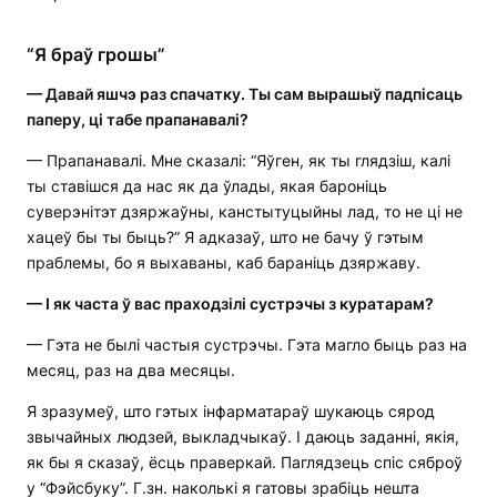
“Я браў грошы”
—
Давай яшчэ раз спачатку
. Ты сам вырашыў падпісаць
паперу, ці табе прапанавалі?
— Прапанавалі. Мне сказалі: “Яўген, як ты глядзіш, калі
ты ставішся да нас як да ўлады, якая бароніць
суверэнітэт дзяржаўны, канстытуцыйны лад, то не ці не
хацеў бы ты быць?” Я адказаў, што не бачу ў гэтым
праблемы, бо я выхаваны, каб бараніць дзяржаву.
—
І як часта ў вас праходзілі сустрэчы з куратарам?
— Гэта не былі частыя сустрэчы. Гэта магло быць раз на
месяц, раз на два месяцы.
Я зразумеў, што гэтых інфарматараў шукаюць сярод
звычайных людзей, выкладчыкаў. І даюць заданні, якія,
як бы я сказаў, ёсць праверкай. Паглядзець спіс сяброў
у “Фэйсбуку”. Г.зн. наколькі я гатовы зрабіць нешта