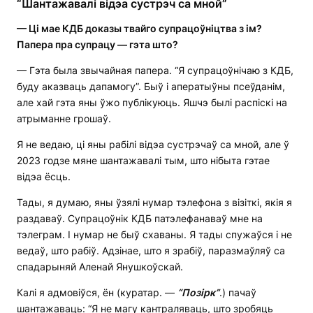
“Шантажавалі відэа сустрэч са мной”
— Ці мае КДБ доказы твайго супрацоўніцтва з ім?
Папера пра супрацу — гэта што?
— Гэта была звычайная папера. “Я супрацоўнічаю з КДБ,
буду аказваць дапамогу”. Быў і аператыўны псеўданім,
але хай гэта яны ўжо публікуюць. Яшчэ былі распіскі на
атрыманне грошаў.
Я не ведаю, ці яны рабілі відэа сустрэчаў са мной, але ў
2023 годзе мяне шантажавалі тым, што нібыта гэтае
відэа ёсць.
Тады, я думаю, яны ўзялі нумар тэлефона з візіткі, якія я
раздаваў. Супрацоўнік КДБ патэлефанаваў мне на
тэлеграм. І нумар не быў схаваны. Я тады спужаўся і не
ведаў, што рабіў. Адзінае, што я зрабіў, паразмаўляў са
спадарыняй Аленай Янушкоўскай.
Калі я адмовіўся, ён (куратар. —
“Позірк”
.) пачаў
шантажаваць: “Я не магу кантраляваць, што зробяць