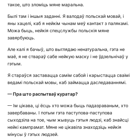
такое, што зломіць мяне маральна.
Былі там і іншыя заданні. Я валодаў польскай мовай, і
яны хацелі, каб я нейкім чынам меў кантакт з палякамі.
Можа быць, нейкія спецслужбы польскія мяне
завярбуюць.
Але калі я бачыў, што выглядаю ненатуральна, гэта не
маё, я не ствараў сабе нейкую маску і не ўдзельнічаў у
гэтым.
Я стараўся заставацца самім сабой і карыстацца сваімі
ведамі польскай мовы, каб займацца даследаваннямі.
—
Пра што распытваў куратар?
— Ім цікава, ці ёсць хто можа быць падазраваным, хто
завербаваны. І потым гэта паступова-паступова
сыходзіла на тое, чым жывуць гэтыя людзі, каб знайсці
нейкі кампрамат. Мяне не цікавіла знаходзіць нейкія
мінусы ў гэтых людзей.