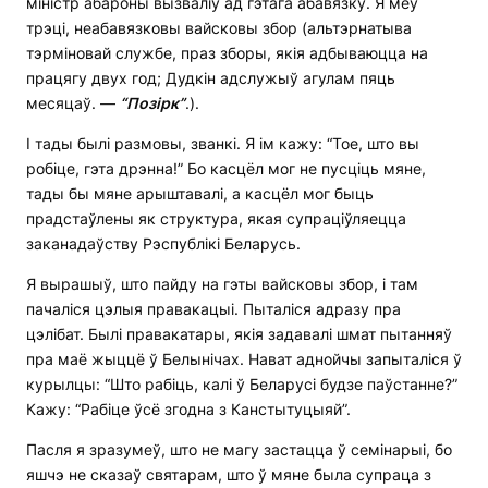
міністр абароны вызваліў ад гэтага абавязку. Я меў
трэці, неабавязковы вайсковы збор (альтэрнатыва
тэрміновай службе, праз зборы, якія адбываюцца на
працягу двух год; Дудкін адслужыў агулам пяць
месяцаў. —
“
Позірк”
.).
І тады былі размовы, званкі. Я ім кажу: “Тое, што вы
робіце, гэта дрэнна!” Бо касцёл мог не пусціць мяне,
тады бы мяне арыштавалі, а касцёл мог быць
прадстаўлены як структура, якая супраціўляецца
заканадаўству Рэспублікі Беларусь.
Я вырашыў, што пайду на гэты вайсковы збор, і там
пачаліся цэлыя правакацыі. Пыталіся адразу пра
цэлібат. Былі правакатары, якія задавалі шмат пытанняў
пра маё жыццё ў Белынічах. Нават аднойчы запыталіся ў
курылцы: “Што рабіць, калі ў Беларусі будзе паўстанне?”
Кажу: “Рабіце ўсё згодна з Канстытуцыяй”.
Пасля я зразумеў, што не магу застацца ў семінарыі, бо
яшчэ не сказаў святарам, што ў мяне была супраца з