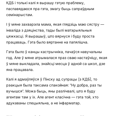
КДБ і толькі калі я вырашу гэтую праблему,
паспавядаюся пра гэта, змагу быць сапраўдным
семінарыстам.
І ў мяне захварэла мама, якая глядзіць маю сястру —
інваліда з дзяцінства, тады былі матэрыяльныя
цяжкасці. Я вырашыў, што вярнуся і буду проста
працаваць. Гэта было вяртанне на папялішча.
Гэта было ў канцы кастрычніка, пачаўся навучальны
год. Але ў мяне атрымалася праз сваю настаўніцу, якая
ў мяне выкладала, знайсці месца ў адной са школ, дзе
яна працавала.
Калі я адмаўляўся ў Пінску ад супрацы [з КДБ], то
рэакцыя была таксама спакойная: “Ну добра, раз ты
вучышся”. Можа быць, яны разлічвалі, што я буду
агентам там у іх. Але агент класічна — гэта той, хто
адукаваны спецыяльна, а не інфарматар.