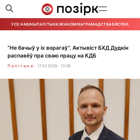
УСЕ НАВІНЫ
ПАЛІТЫКА
ЭКАНОМІКА
ГРАМАДСТВА
БЯСПЕКА
УСЕ
“Не бачыў у іх ворагаў”. Актывіст БХД Дудкін
распавёў пра сваю працу на КДБ
Палітыка
17.02.2025
13:26