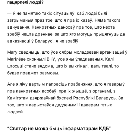
пацярпелі людзі?
— Я не памятаю такіх сітуацыяў, каб людзі былі
затрыманыя праз тое, што я пра іх казаў. Няма такога
адчування. Канкрэтных даносаў пра тое, што нехта
зрабіў нешта дрэннае, за што яго могуць прыцягнуць да
адказнасці ў Беларусі, я не зрабіў.
Магу сведчыць, што ўсе сябры моладзевай арганізацыі ў
Магілёве скончылі ВНУ, усе яны ўладкаваныя. Калі
штосьці стане вядома, што іх выклікалі, дапытвалі, то
будзе прадмет размовы.
Але я лічу вартым папрасіць прабачэння, што я гаварыў
пра канкрэтных асобаў, пра іх жыццё, з органамі, з
Камітэтам дзяржаўнай бяспекі Рэспублікі Беларусь. За
тое, што я карыстаўся дадзенымі і даверам гэтых
людзей.
“Святар не можа быць інфарматарам КДБ”