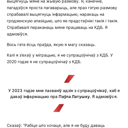
выцягнуць мяне на жывую размову. Я, канечне,
пагадзіўся проста пагаварыць, але праз гэтую размову
спрабавалі выцягнуць інфармацыю, наракаць на
гродзенскую апазіцыю, што яе прадстаўнікі такія і такія.
Спрабавалі пераканаць мяне працаваць на КДБ. Я
адмовіўся.
Вось гэта ёсць праўда, якую я магу сказаць.
Калі я з’ехаў у міграцыю, я не супрацоўнічаў з КДБ. У
2020 годзе я не супрацоўнічаў з КДБ.
У 2023 годзе мне пазваніў адзін з супрацоўнікаў, каб я
даваў інфармацыю пра
Паўла Латушку
. Я адмовіўся.
Сказаў: “Рабіце што хочаце, але я не буду даваць