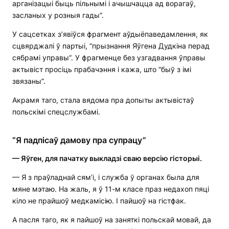
арганізацыі быць пільнымі і ачышчацца ад ворагаў,
засланых у розныя гады”.
У сацсетках з’явіўся фрагмент аўдыёпаведамлення, як
сцвярджалі ў партыі, “прызнання Яўгена Дудкіна перад
сябрамі управы”. У фрагменце без узгадвання ўправы
актывіст просіць прабачэння і кажа, што “быў з імі
звязаны”.
Акрамя таго, стала вядома пра допыты актывістаў
польскімі спецслужбамі.
“Я падпісаў дамову пра супрацу”
—
Яўген, для пачатку выкладзі сваю версію гісторыі.
— Я з праўладнай сям’і, і служба ў органах была для
мяне мэтаю. На жаль, я ў 11-м класе праз недахоп пяці
кіло не прайшоў медкамісію. І пайшоў на гістфак.
А пасля таго, як я пайшоў на заняткі польскай мовай, да