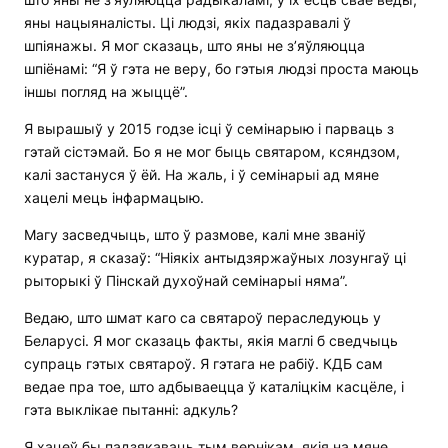
яны нацыяналісты. Ці людзі, якіх падазравалі ў
шпіянажы. Я мог сказаць, што яны не з’яўляюцца
шпіёнамі: “Я ў гэта не веру, бо гэтыя людзі проста маюць
іншы погляд на жыццё”.
Я вырашыў у 2015 годзе ісці ў семінарыю і парваць з
гэтай сістэмай. Бо я не мог быць святаром, ксяндзом,
калі застануся ў ёй. На жаль, і ў семінарыі ад мяне
хацелі мець інфармацыю.
Магу засведчыць, што ў размове, калі мне званіў
куратар, я сказаў: “Ніякіх антыдзяржаўных лозунгаў ці
рыторыкі ў Пінскай духоўнай семінарыі няма”.
Ведаю, што шмат каго са святароў пераследуюць у
Беларусі. Я мог сказаць факты, якія маглі б сведчыць
супраць гэтых святароў. Я гэтага не рабіў. КДБ сам
ведае пра тое, што адбываецца ў каталіцкім касцёле, і
гэта выклікае пытанні: адкуль?
Я хацеў бы падзякаваць тым вернікам, якія на мяне