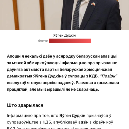
Яўген Дудкін
Фота:
сацсеткі Яўгена Дудкіна
Апошнія некалькі дзён у асяродку беларускай апазіцыі
за мяжой абмяркоўваюць інфармацыю пра прызнанне
даўняга актывіста партыі Беларуская хрысціянская
дэмакратыя Яўгена Дудкіна ў супрацы з КДБ.
“Позірк”
выслухаў ягоную версію падзеяў. Размова атрымалася
працяглай, але мы вырашылі яе не скарачаць.
Што здарылася
Інфармацыю пра тое, што
Яўген Дудкін
прызнаўся ў
супрацоўніцтве з КДБ, апублікаваў адзін з кіраўнікоў
БХД (яна падзялілася на некалькі частак пасля