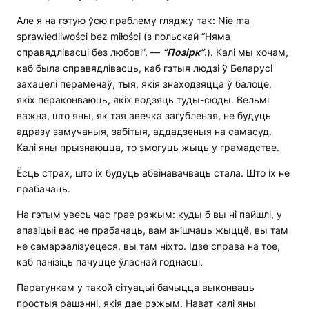
Але я на гэтую ўсю праблему гляджу так: Nie ma
sprawiedliwości bez miłości (з польскай “Няма
справядлівасці без любові”. —
“Позірк”
.). Калі мы хочам,
каб была справядлівасць, каб гэтыя людзі ў Беларусі
захацелі пераменаў, тыя, якія знаходзяцца ў балоце,
якіх пераконваюць, якіх водзяць туды-сюды. Вельмі
важна, што яны, як тая авечка загубленая, не будуць
адразу замучаныя, забітыя, аддадзеныя на самасуд.
Калі яны прызнаюцца, то змогуць жыць у грамадстве.
Ёсць страх, што іх будуць абвінавачваць стала. Што іх не
прабачаць.
На гэтым увесь час грае рэжым: куды б вы ні пайшлі, у
апазіцыі вас не прабачаць, вам знішчаць жыццё, вы там
не самарэалізуецеся, вы там ніхто. Ідзе справа на тое,
каб панізіць пачуццё ўласнай годнасці.
Паратункам у такой сітуацыі бачыцца выконваць
простыя рашэнні, якія дае рэжым. Нават калі яны