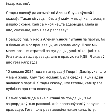
інфармацыю”.
Я тады паехаў да актывісткі
Алены Янушкоўскай
і
сказаў: “Такая сітуацыя была ў маім жыцці, калі ласка, я
дашлю скрын. Калі са мной нешта здарыцца, мала ці
што, скажыце, што я вам распавёў”.
Прайшоў год, у нас з Аленай узніклі пытанні па партыі, бо
я больш не мог працаваць, не хапала часу. Плюс мы
маем розныя стратэгіі па фундацыі, узніклі канфлікты.
Яна пачала падазраваць, што я працую на КДБ. Я сказаў,
што гэта няпраўда.
10 снежня 2024 года я папярэдзіў Георгія Дзмітрука, што
ў маім жыцці быў такі момант. Была сведка, яшчэ адзін
чалавек з партыі. Я тады сказаў, што гатовы, калі трэба,
публічна пра гэта сказаць.
Пазней узніклі да мяне пытанні па фундацыі, я не
зацвярджаў тыя рашэнні, якія прапаноўвалі ў парушэнне
працэдур. Гэта яшчэ раз павысіла накал канфлікту.