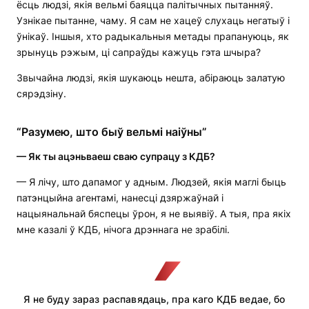
ёсць людзі, якія вельмі баяцца палітычных пытанняў.
Узнікае пытанне, чаму. Я сам не хацеў слухаць негатыў і
ўнікаў. Іншыя, хто радыкальныя метады прапануюць, як
зрынуць рэжым, ці сапраўды кажуць гэта шчыра?
Звычайна людзі, якія шукаюць нешта, абіраюць залатую
сярэдзіну.
“Разумею, што быў вельмі наіўны”
—
Як ты ацэньваеш сваю супрацу з КДБ?
— Я лічу, што дапамог у адным. Людзей, якія маглі быць
патэнцыйна агентамі, нанесці дзяржаўнай і
нацыянальнай бяспецы ўрон, я не выявіў. А тыя, пра якіх
мне казалі ў КДБ, нічога дрэннага не зрабілі.
Я не буду зараз распавядаць, пра каго КДБ ведае, бо