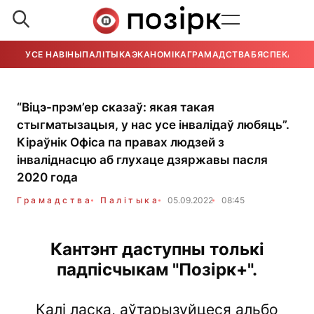
УСЕ НАВІНЫ
ПАЛІТЫКА
ЭКАНОМІКА
ГРАМАДСТВА
БЯСПЕКА
УСЕ
“Віцэ-прэм’ер сказаў: якая такая
стыгматызацыя, у нас усе інвалідаў любяць”.
Кіраўнік Офіса па правах людзей з
інваліднасцю аб глухаце дзяржавы пасля
2020 гoда
Грамадства
Палітыка
05.09.2022
08:45
Кантэнт даступны толькі
падпісчыкам "Позірк+".
Калі ласка, аўтарызуйцеся альбо