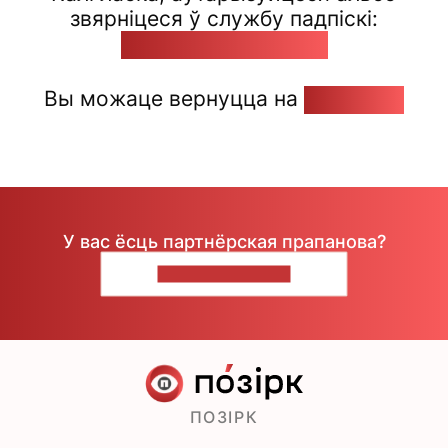
звярніцеся ў службу падпіскі:
pozirk@pozirk.online
Вы можаце вернуцца на
Галоўную
У вас ёсць партнёрская прапанова?
НАПІШЫЦЕ НАМ
ПОЗІРК