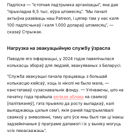
Падпіска — “істотная падтрымка арганізацыі”, яна дае
“прыкладна 6,5 тыс. еўра штомесяц”. “Мы пачалі
актыўна развіваць наш Patreon, і цяпер там у нас каля
100 падпісчыкаў і каля 1.000 долараў штомесяц”, —
сказаў Стрыжак.
Нагрузка на эвакуацыйную службу ўзрасла
Паводле яго інфармацыі, у 2024 годзе павялічылася
колькасць збораў для людзей, эвакуяваных з Беларусі.
“Служба эвакуацыі пачала працаваць з большай
колькасцю кейсаў, хоць іх ніколі не было мала, —
канстатаваў сузаснавальнік фонду. — Улічваючы, што на
пачатку года прайшла
вялікая аблава
на сваякоў
[палітвязняў], гэта прывяло да росту выпадкаў, калі
выязджаюць цэлыя сем’і, якія раней падтрымлівалі
сваякоў у зняволенні, таму што ўсе яны былі так ці інакш
задзейнічаныя ў праграме дапамогі і іх у выніку могуць
усіх перасаджаць”.