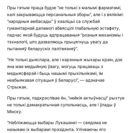
Пры гэтым праца будзе “не толькі з малымі фарматамі,
калі закрываюцца персанальныя зборы”, але і з вялікімі:
“народныя амбасады” ў кааліцыі са службай
гуманітарнай дапамогі абвясцілі глабальную эстафету,
падчас якой будуць адпрацаваныя “розныя механізмы і
тэхналогіі, што дазваляюць прыцягнуць увагу да
пытанняў беларускіх палітвязняў”.
“Не толькі дыяспара, але і карэнныя жыхары краін, дзе
яна мае медыйную ўвагу, могуць працаваць з
медыясферай і быць нашымі прыхільнікамі, ім
неабыякавая сітуацыя ў Беларусі”, — адзначае
Стрыжак.
Пры гэтым, падкрэслівае ён, “нейкія актыўнасці” рыхтуе
не толькі дэмакратычная супольнасць, але і ўлады ў
Мінску.
“Набліжаюцца выбары Лукашэнкі — свядома не
называю іх выбарамі прэзідэнта. Улічваючы яго