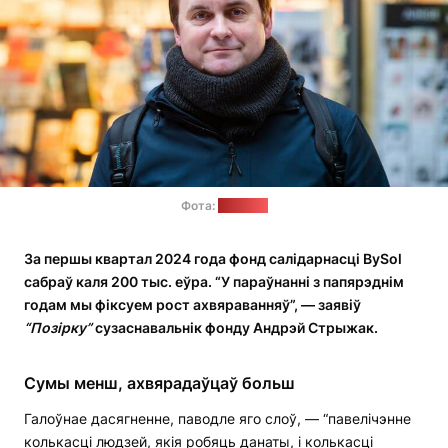
Фота:
"Позірк"
За першы квартал 2024 года фонд салідарнасці BySol
сабраў каля 200 тыс. еўра. “У параўнанні з папярэднім
годам мы фіксуем рост ахвяраванняў”, — заявіў
“Позірку”
сузаснавальнік фонду Андрэй Стрыжак.
Сумы менш, ахвярадаўцаў больш
Галоўнае дасягненне, паводле яго слоў, — “павелічэнне
колькасці людзей, якія робяць данаты, і колькасці