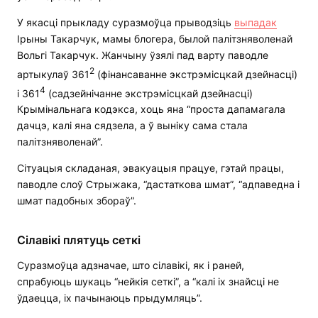
У якасці прыкладу суразмоўца прыводзіць
выпадак
Ірыны Такарчук, мамы блогера, былой палітзняволенай
Вольгі Такарчук. Жанчыну ўзялі пад варту паводле
2
артыкулаў 361
(фінансаванне экстрэмісцкай дзейнасці)
4
і 361
(садзейнічанне экстрэмісцкай дзейнасці)
Крымінальнага кодэкса, хоць яна “проста дапамагала
дачцэ, калі яна сядзела, а ў выніку сама стала
палітзняволенай”.
Сітуацыя складаная, эвакуацыя працуе, гэтай працы,
паводле слоў Стрыжака, “дастаткова шмат”, “адпаведна і
шмат падобных збораў”.
Сілавікі плятуць сеткі
Суразмоўца адзначае, што сілавікі, як і раней,
спрабуюць шукаць “нейкія сеткі”, а “калі іх знайсці не
ўдаецца, іх пачынаюць прыдумляць”.