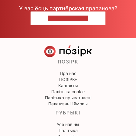
У вас ёсць партнёрская прапанова?
НАПІШЫЦЕ НАМ
ПОЗІРК
Пра нас
ПОЗІРК+
Кантакты
Палітыка cookie
Палітыка прыватнасці
Палажэнні і ўмовы
РУБРЫКІ
Усе навіны
Палітыка