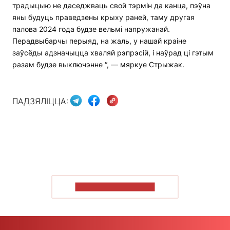
традыцыю не даседжваць свой тэрмін да канца, пэўна
яны будуць праведзены крыху раней, таму другая
палова 2024 года будзе вельмі напружанай.
Перадвыбарчы перыяд, на жаль, у нашай краіне
заўсёды адзначыцца хваляй рэпрэсій, і наўрад ці гэтым
разам будзе выключэнне “, — мяркуе Стрыжак.
ПАДЗЯЛІЦЦА:
ПАКАЗАЦЬ БОЛЬШ