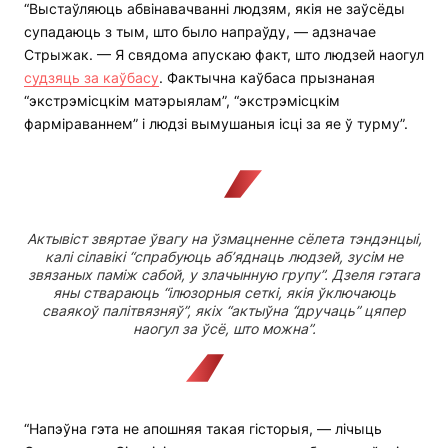
“Выстаўляюць абвінавачванні людзям, якія не заўсёды
супадаюць з тым, што было напраўду, — адзначае
Стрыжак. — Я свядома апускаю факт, што людзей наогул
судзяць за каўбасу
. Фактычна каўбаса прызнаная
“экстрэмісцкім матэрыялам”, “экстрэмісцкім
фарміраваннем” і людзі вымушаныя ісці за яе ў турму”.
Актывіст звяртае ўвагу на ўзмацненне сёлета тэндэнцыі,
калі сілавікі “спрабуюць аб’яднаць людзей, зусім не
звязаных паміж сабой, у злачынную групу”. Дзеля гэтага
яны ствараюць “ілюзорныя сеткі, якія ўключаюць
сваякоў палітвязняў”, якіх “актыўна “дручаць” цяпер
наогул за ўсё, што можна”.
“Напэўна гэта не апошняя такая гісторыя, — лічыць