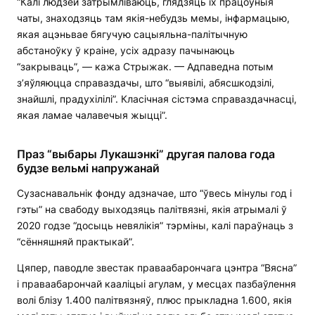
“Калі людзей затрымліваюць, глядзяць іх працоўныя
чаты, знаходзяць там якія-небудзь мемы, інфармацыю,
якая ацэньвае бягучую сацыяльна-палітычную
абстаноўку ў краіне, усіх адразу пачынаюць
“закрываць”, — кажа Стрыжак. — Адпаведна потым
з’яўляюцца справаздачы, што “выявілі, абясшкодзілі,
знайшлі, прадухілілі”. Класічная сістэма справаздачнасці,
якая ламае чалавечыя жыцці”.
Праз “выбары Лукашэнкі” другая палова года
будзе вельмі напружанай
Сузаснавальнік фонду адзначае, што “ўвесь мінулы год і
гэты” на свабоду выходзяць палітвязні, якія атрымалі ў
2020 годзе “досыць невялікія” тэрміны, калі параўнаць з
“сённяшняй практыкай”.
Цяпер, паводле звестак праваабарончага цэнтра “Вясна”
і праваабарончай кааліцыі агулам, у месцах пазбаўлення
волі блізу 1.400 палітвязняў, плюс прыкладна 1.600, якія