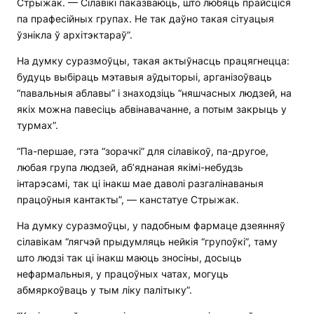
Стрыжак. — Сілавікі паказваюць, што любяць прайсціся
па прафесійных групах. Не так даўно такая сітуацыя
ўзнікла ў архітэктараў”.
На думку суразмоўцы, такая актыўнасць працягнецца:
будуць выбіраць мэтавыя аўдыторыі, арганізоўваць
“павальныя аблавы” і знаходзіць “няшчасных людзей, на
якіх можна павесіць абвінавачанне, а потым закрыць у
турмах”.
“Па-першае, гэта “зорачкі” для сілавікоў, па-другое,
любая група людзей, аб’яднаная якімі-небудзь
інтарэсамі, так ці інакш мае даволі разгалінаваныя
працоўныя кантакты”, — канстатуе Стрыжак.
На думку суразмоўцы, у падобным фармаце дзеянняў
сілавікам “лягчэй прыдумляць нейкія “групоўкі”, таму
што людзі так ці інакш маюць зносіны, досыць
нефармальныя, у працоўных чатах, могуць
абмяркоўваць у тым ліку палітыку”.