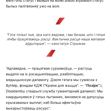
мелі гэты статус і выйшлі на волю альбо атрымалі статус
былых палітвязняў ужо на волі.
“Гэта толькі тыя, пра каго вядома, і мы бачым, што і гэтыя
лічбы працягваюць расці. Фактычна расце наша мэтавая
аўдыторыя”, — канстатуе Стрыжак.
“Адпаведна, — працягвае суразмоўца, — растуць
выдаткі на іх рэсацыялізацыю, рэабілітацыю,
медыцынскую дапамогу. Дзеля гэтага мы сумесна з
ByHelp, фондам КДЖ (“Краіна для жыцця”. —
“Позірк”
.),
Dissidentby стварылі службу гуманітарнай дапамогі. Мы
каардынуемся ў гэтых пытаннях, імкнемся не дапусціць
крыжаваных выплат, каб больш эфектыўна
выкарыстоўваць рэсурс”.