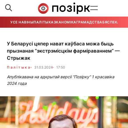
УСЕ НАВІНЫ
ПАЛІТЫКА
ЭКАНОМІКА
ГРАМАДСТВА
БЯСПЕКА
УСЕ
У Беларусі цяпер нават каўбаса можа быць
прызнаная “экстрэмісцкім фарміраваннем” —
Стрыжак
Палітыка
31.03.2024
17:50
Апублікавана на адкрытай версіі “Позірку” 1 красавіка
2024 года