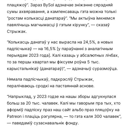
плацяжоў”. Зараз BySol адзначае зніжэнне сярэдняй
сумы ахвяравання, а кампенсаваць гэта можна толькі
“ростам колькасці данатараў”. “Мы актыўна імкнемся
павялічыць магчымасці ў гэтым кірунку”, — сказаў
Стрыжак.
“Колькасць данатаў у нас вырасла на 24,5%, а новых
падпісчыкаў — на 16,5% [у параўнанні з аналагічным
перыядам 2023 года]. Калі казаць у абсалютных лічбах,
то за першы квартал мы фіксуем роўна 5 тыс.
карыстальнікаў (данатараў)”, — адзначыў суразмоўца.
Нямала падпісчыкаў, падкрэсліў Стрыжак,
пералічваюць сродкі на пастаяннай аснове.
“Напрыклад, у 2023 годзе на нашы зборы адгукнулася
больш за 20 тыс. чалавек. Калі мы гаворым пра тых, хто
аформіў падпіску праз наш сайт альбо праз пляцоўку на
Patreon і плаціць рэгулярна, — то гэта каля 300 чалавек”,
— паведаміў сузаснавальнік фонду.