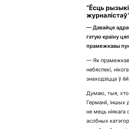
“Ёсць рызыкі
журналістаў
— Давайце адраз
гэтую краіну ця
прамежкавы пунк
— Як прамежкавы
небяспекі, ніког
знаходзіцца ў ё
Думаю, тыя, хто
Германіі, іншых 
не мець ніякага
асобных катэгор