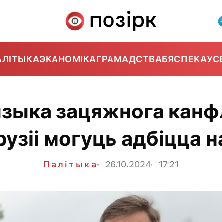
АЛІТЫКА
ЭКАНОМІКА
ГРАМАДСТВА
БЯСПЕКА
УС
зыка зацяжнога канфл
узіі могуць адбіцца 
Палітыка
26.10.2024
17:21