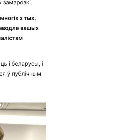
у замарозкі.
ногіх з тых,
 паводле вашых
налістам
ь і беларусы, і
ся ў публічным