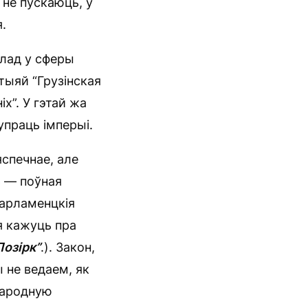
ю не пускаюць, у
.
клад у сферы
тыяй “Грузінская
х”. У гэтай жа
упраць імперыі.
спечнае, але
ь — поўная
парламенцкія
зя кажуць пра
Позірк”
.). Закон,
 не ведаем, як
народную