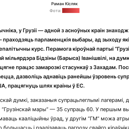
Раман Кісляк
Фота:
"Позірк"
ычніка, у Грузіі — адной з асноўных краін знаход
— праходзяць парламенцкія выбары, ад зыходу як
алітычны курс. Перамога кіроўнай партыі “Груз
яй мільярдэра Бідзіны (Барыса) Іванішвілі, на ду
ацягне працэс замарозкі стасункаў з Захадам. По
каецца, дазволіць аднавіць ранейшы ўзровень суп
А, працягнуць шлях краіны ў ЕС.
скай думкі, заказаныя супрацьлеглымі лагерамі,
 “Грузінскай мары” — 35 супраць 60. У першым в
маваць кааліцыйны ўрад, у другім “ГМ” можа атр
большасць і рэалізаваць пагрозу свайго кіраўніка