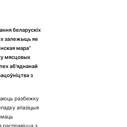
жання беларускіх
іх
залежыць яе
інская мара”
мку мясцовых
спех аб’яднанай
рацоўніцтва з
 даюць разбежку
ыпадку апазіцыя
ымаць
 расправіцца з