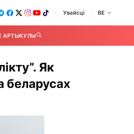
Увайсці
BE
Е АРТЫКУЛЫ
ікту”. Як
на беларусах