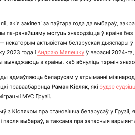
іі, якія закіпелі за паўтара года да выбараў, закра
ны па-ранейшаму могуць знаходзіцца ў краіне без в
а — некаторым актывістам беларускай дыяспары ў Г
ку 2023 года і
Андрэю Мялешку
ў верасні 2024-га
яны выязджаюць з краіны, каб абнуліць тэрмін знах
лады адмаўляюць беларусам у атрыманні міжнарод
эсцкі праваабаронца
Раман Кісляк
, які
будзе судзіц
іграцыі МУС Грузіі.
ў з Кісляком пра становішча беларусаў у Грузіі, я
ыі пасля выбараў, а таксама пра запасныя варыянт