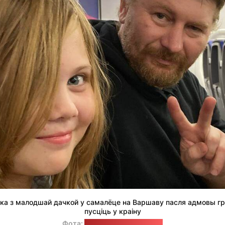
а з малодшай дачкой у самалёце на Варшаву пасля адмовы гру
пусціць у краіну
Фота:
архіў Андрэя Мялешкі