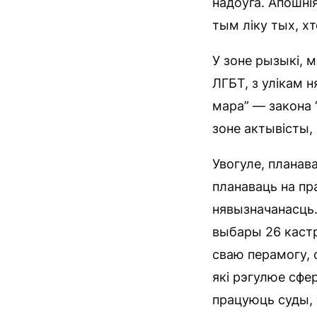
надоўга. Апошнія
тым ліку тых, х
У зоне рызыкі, 
ЛГБТ, з улікам 
мара” — закона 
зоне актывісты, 
Увогуле, планав
планаваць на пр
нявызначанасць.
выбары 26 кастры
сваю перамогу, 
які рэгулюе сфе
працуюць суды, 