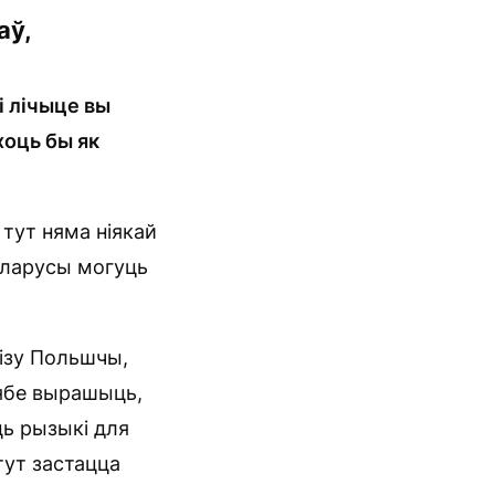
аў,
і лічыце вы
хоць бы як
тут няма ніякай
беларусы могуць
візу Польшчы,
 сябе вырашыць,
ць рызыкі для
тут застацца