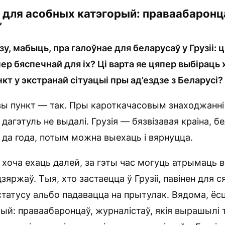
 для асобных катэгорый: праваабаронц
”
у, мабыць, пра галоўнае для беларусаў у Грузіі: ц
пер бяспечнай для іх? Ці варта яе цяпер выбіраць 
т у экстранай сітуацыі пры ад’ездзе з Беларусі?
 пункт — так. Пры кароткачасовым знаходжанні 
а дагэтуль не выдалі. Грузія — бязвізавая краіна, 
й да года, потым можна выехаць і вярнуцца.
 хоча ехаць далей, за гэты час могуць атрымаць 
дзяржаў. Тыя, хто застаецца ў Грузіі, павінен для
 статусу альбо падавацца на прытулак. Вядома, ёс
ый: праваабаронцаў, журналістаў, якія вырашылі 