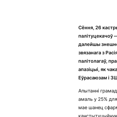
Сёння, 26 кастр
палітуцекачоў 
далейшы знешнеп
звязанага з Рас
і
палітолагаў, пр
апазіцыі, як ча
Еўрасаюзам і ЗШ
Апытанні грамад
амаль у 25% для
мае шанец сфар
канстытуцыйную 