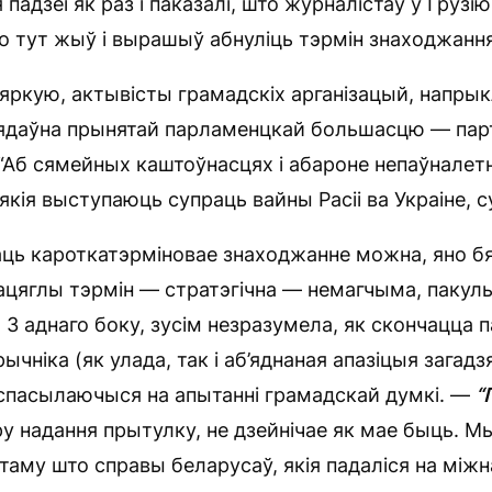
 падзеі як раз і паказалі, што журналістаў у Грузі
то тут жыў і вырашыў абнуліць тэрмін знаходжання
мяркую, актывісты грамадскіх арганізацый, напры
нядаўна прынятай парламенцкай большасцю — пар
“Аб сямейных каштоўнасцях і абароне непаўналетні
якія выступаюць супраць вайны Расіі ва Украіне, с
аць кароткатэрміновае знаходжанне можна, яно бя
ацяглы тэрмін — стратэгічна — немагчыма, пакул
 З аднаго боку, зусім незразумела, як скончацца 
чніка (як улада, так і аб’яднаная апазіцыя загад
спасылаючыся на апытанні грамадскай думкі. —
“
ру надання прытулку, не дзейнічае як мае быць. Мы
таму што справы беларусаў, якія падаліся на між