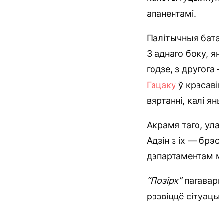
апанентамі.
Палітычныя батал
З аднаго боку, я
годзе, з другог
Гацаку
ў красаві
вяртанні, калі 
Акрамя таго, у
Адзін з іх — бр
дэпартаментам м
“Позірк”
пагавары
развіццё сітуац