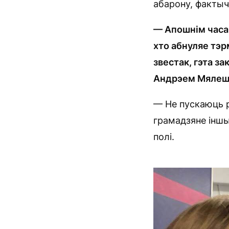
абарону, фактыч
— Апошнім часам
хто абнуляе тэр
звестак, гэта з
Андрэем Мялеш
— Не пускаюць р
грамадзяне іншы
полі.