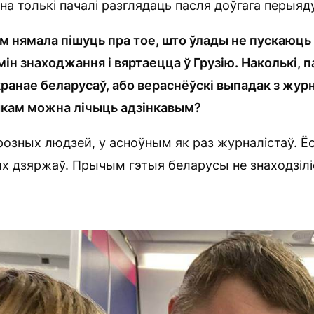
на толькі пачалі разглядаць пасля доўгага перыяд
 нямала пішуць пра тое, што ўлады не пускаюць м
мін знаходжання і вяртаецца ў Грузію. Наколькі,
акранае беларусаў, або вераснёўскі выпадак з жур
кам можна лічыць адзінкавым?
озных людзей, у асноўным як раз журналістаў. Ёсц
х дзяржаў. Прычым гэтыя беларусы не знаходзілі