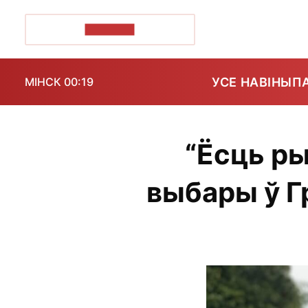
ПОЗІРК+
УСЕ НАВІНЫ
П
МІНСК 00:19
“Ёсць ры
выбары ў Гр