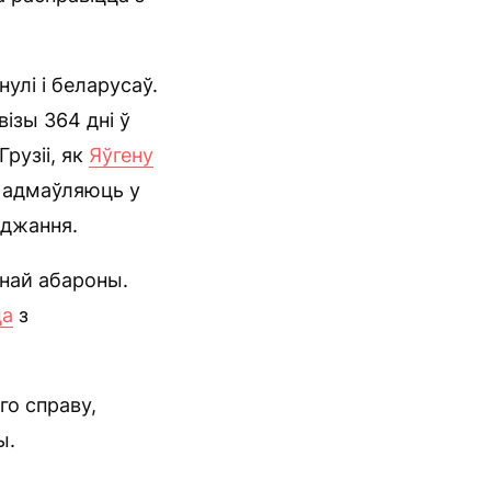
нулі і беларусаў.
ізы 364 дні ў
рузіі, як
Яўгену
, адмаўляюць у
оджання.
най абароны.
ца
з
го справу,
ы.