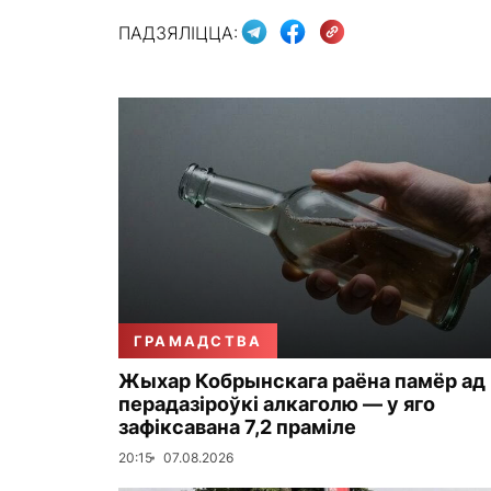
ПАДЗЯЛІЦЦА:
ГРАМАДСТВА
Жыхар Кобрынскага раёна памёр ад
перадазіроўкі алкаголю — у яго
зафіксавана 7,2 праміле
20:15
07.08.2026