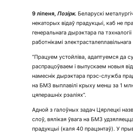
9 ліпеня,
Позірк
.
Беларускі металургі
некаторых відаў прадукцыі, каб не пр
генеральнага дырэктара па тэхналогіі 
работнікамі электрасталеплавільнага 
“Працуем устойліва, адаптуемся да с
распрацоўваем і выпускаем новыя від
намеснік дырэктара прэс-служба пра
на БМЗ выплавілі крыху менш за 1 млн 
цяперашніх рэаліях”.
Адной з галоўных задач Цярлецкі назв
слоў, вялікая ўвага на БМЗ удзяляецц
прадукцыі (каля 40 працэнтаў). У пры