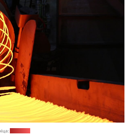
іца:
сайт БМЗ