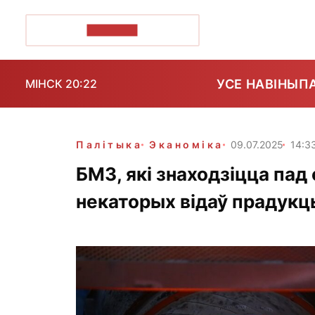
ПОЗІРК+
УСЕ НАВІНЫ
П
МІНСК 20:22
Палітыка
Эканоміка
09.07.2025
14:3
БМЗ, які знаходзіцца пад
некаторых відаў прадукц