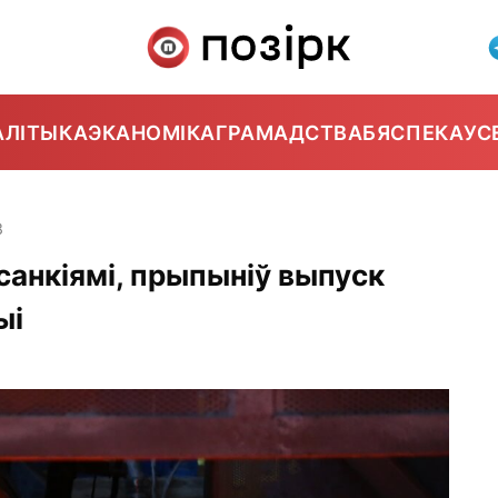
АЛІТЫКА
ЭКАНОМІКА
ГРАМАДСТВА
БЯСПЕКА
УС
3
 санкіямі, прыпыніў выпуск
ыі