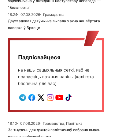
задзейнічана ў ліквідацыі наступстваў непагадзі —
"Белэнерга"
18:24
07.08.2026
Грамадства
Двухгадовая дзяўчынка выпала з акна чацвёртага
паверха ў Брэсце
Падпісвайцеся
на нашы сацыяльныя сеткі, каб не
прапусціць важныя навіны (калі гэта
бяспечна для вас)
18:10
07.08.2026
Грамадства, Палітыка
За тыдзень для дзяцей палітвязняў сабрана амаль
палова заяўленай сумы