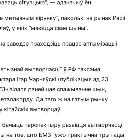
аваць сітуацыю”, — адзначыў ён.
 метызным кірунку”, паколькі на рынак Расіі
яў, у якіх “маюцца свае шыны”.
“на заводзе праходзіць працэс аптымізацыі
етызнай вытворчасці” ў РФ таксама
тара Ігар Чарняўскі (публікацыя ад 23
 “Знізілася ранейшае спажыванне шын,
металакорду. Да таго ж на гэтым рынку
у кітайскіх вытворцаў.
т бачыць перспектыру развіцця вытворчасці
чы на ​​тое, што БМЗ “ужо практычна тры гады