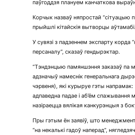
паўгоддзя плануем канчаткова выраўн
Корчык назваў няпростай “сітуацыю па
прыйшлі кітайскія вытворцы аўтамабіл
У сувязі з падзеннем экспарту корда 
персаналу”, сказаў гендырэктар.
“Тэндэнцыю памяншэння заказаў па м
адзначыў намеснік генеральнага дырэк
чэрвеня), які курыруе гэты напрамак:
адпаведна падае і аб’ём спажывання 
назіраецца вялікая канкурэнцыя з бок
Пры гэтым ён заявіў, што менеджмен
“на некалькі гадоў наперад”, нягледзя