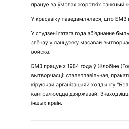
працуе ва ўмовах жорсткіх санкцыйн
У красавіку паведамлялася, што БМЗ п
У студзені гэтага года аб’яднанне был
звёнаў у ланцужку масавай вытворчас
войска.
БМЗ працуе з 1984 года ў Жлобіне (Г
вытворчасці: сталеплавільная, пракат
кіруючай арганізацыяй холдынгу “Бела
кантралюецца дзяржавай. Знаходзіцца
іншых краін.