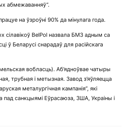
ых абмежаванняў”.
рацуе на ўзроўні 90% да мінулага года.
ых сілавікоў BelPol назвала БМЗ адным са
ці ў Беларусі снарадаў для расійскага
омельская вобласць). Аб’ядноўвае чатыры
ная, трубная і метызная. Завод з’яўляецца
руская металургічная кампанія”, які
 пад санкцыямі Еўрасаюза, ЗША, Украіны і