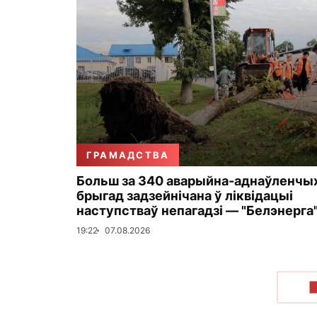
ГРАМАДСТВА
Больш за 340 аварыйна-аднаўленчы
брыгад задзейнічана ў ліквідацыі
наступстваў непагадзі — "Белэнерга
19:22
07.08.2026