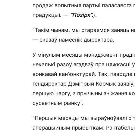
продаж вопытныя партыі паласавога пр
прадукцыі. —
“Позірк”.
).
“Такім чынам, мы стараемся заняць на
— сказаў намеснік дырэктара.
У мінулым месяцы мэнэджмент прадп
некалькі разоў згадваў пра цяжкасці 
вонкавай кан’юнктурай. Так, паводле
гендырэктар Дзмітрый Корчык заявіў,
першую чаргу, з прычыны зніжэння к
сусветным рынку”.
“Першыя месяцы мы выраўноўвалі сіту
аперацыйным прыбыткам. Рэнтабельнас