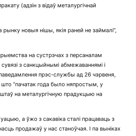
акату (адзін з відаў металургічнай
 рынку новыя нішы, якія раней не займалі”,
рыемства на сустрэчах з персаналам
ў сувязі з санкцыйнымі абмежаваннямі і
 паведамлення прэс-службы ад 26 чэрвеня,
 што “пачатак года было няпростым, у
оштаў на металургічную прадукцыю на
ацыю, а ўжо з сакавіка сталі працаваць з
ць продажаў у нас станоўчая. І па выніках