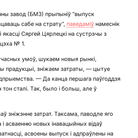
чны завод (БМЗ) прыпыніў “выпуск
ацаваць сабе на страту”,
паведаміў
намеснік
і якасці Сяргей Цярлецкі на сустрэчы з
цэха № 1.
учасных умоў, шукаем новыя рынкі,
ы прадукцыі, зніжаем затраты, — цытуе
дпрыемства. — Да канца першага паўгоддзя
тон сталі. Так, было і больш, але ў
аў зніжэнне затрат. Таксама, паводле яго
а і асваенню новых інавацыйных відаў
ватнасці, асвоены выпуск і адпраўлены на