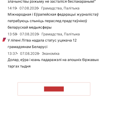
злачынствы рэжыму не засталіся беспакаранымі"
14:19
07.08.2026
Грамадства, Палітыка
Міжнародная і Еўрапейская федэрацыі журналістаў
патрабуюць спыніць пераслед прадстаўнікоў
беларускай медыясферы
13:58
07.08.2026
Грамадства, Палітыка
У ліпені Літва надала статус уцекача 12
грамадзянам Беларусі
13:37
07.08.2026
Эканоміка
Долар, еўра і юань падаражэлі на апошніх біржавых
таргах тыдня
ЧЫТАЦЬ