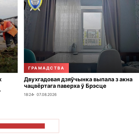
ГРАМАДСТВА
х
Двухгадовая дзяўчынка выпала з акна
чацвёртага паверха ў Брэсце
"
18:24
07.08.2026
ПАКАЗАЦЬ БОЛЬШ