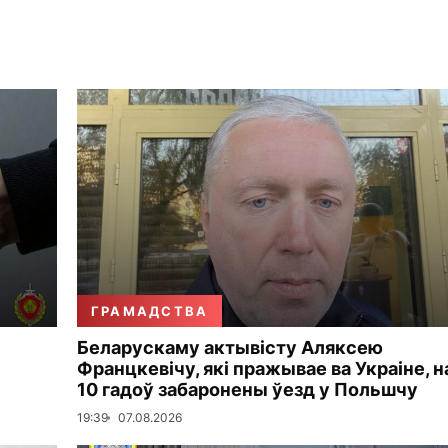
ГРАМАДСТВА
Беларускаму актывісту Аляксею
Францкевічу, які пражывае ва Украіне, н
10 гадоў забаронены ўезд у Польшчу
19:39
07.08.2026