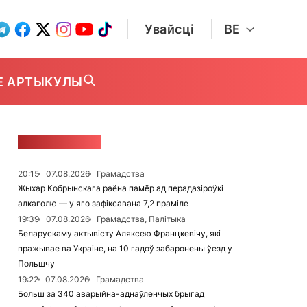
Увайсці
BE
Е АРТЫКУЛЫ
СТУЖКА НАВІН
20:15
07.08.2026
Грамадства
Жыхар Кобрынскага раёна памёр ад перадазіроўкі
алкаголю — у яго зафіксавана 7,2 праміле
19:39
07.08.2026
Грамадства, Палітыка
Беларускаму актывісту Аляксею Францкевічу, які
пражывае ва Украіне, на 10 гадоў забаронены ўезд у
Польшчу
19:22
07.08.2026
Грамадства
Больш за 340 аварыйна-аднаўленчых брыгад