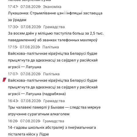
17:47
07.08.2026
Эканоміка
Лукашэнка: Стрымліванне цэн і інфляцыі застаецца
за ўрадам
17:30
07.08.2026
Грамадства
За восем дзён у міліцыю паступіла больш за 2,5 тыс.
паведамленняў аб званках тэлефонных махляроў
17:15
07.08.2026
Палітыка
Вайскова-палітычнае кіраўніцтва Беларусі будзе
прыцягнута да адказнасці за саўдзел у расійскай
агрэсіі — Латушка
17:07
07.08.2026
Палітыка
Вайскова-палітычнае кіраўніцтва Беларусі будзе
прыцягнута да адказнасці за саўдзел у расійскай
агрэсіі — Латушка (падрабязна)
16:43
07.08.2026
Грамадства
Тры чалавекі памерлі ў Быхаве — следства мяркуе
атручэнне сурагатным алкаголем
16:26
07.08.2026
Грамадства
14-гадовы школьнік абстраляў з пнеўматычнага
пісталета кіёск у Лідзе