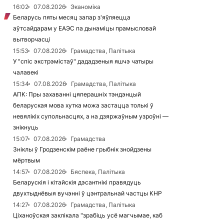
16:02
07.08.2026
Эканоміка
Беларусь пяты месяц запар з'яўляецца
аўтсайдарам у ЕАЭС па дынаміцы прамысловай
вытворчасці
15:53
07.08.2026
Грамадства, Палітыка
У "спіс экстрэмістаў" дададзеныя яшчэ чатыры
чалавекі
15:34
07.08.2026
Грамадства, Палітыка
АПК: Пры захаванні цяперашніх тэндэнцый
беларуская мова хутка можа застацца толькі ў
невялікіх супольнасцях, а на дзяржаўным узроўні —
знікнуць
15:07
07.08.2026
Грамадства
Зніклы ў Гродзенскім раёне грыбнік знойдзены
мёртвым
14:57
07.08.2026
Бяспека, Палітыка
Беларускія і кітайскія дэсантнікі правядуць
двухтыднёвыя вучэнні ў цэнтральнай частцы КНР
14:27
07.08.2026
Грамадства, Палітыка
Ціханоўская заклікала "зрабіць усё магчымае, каб