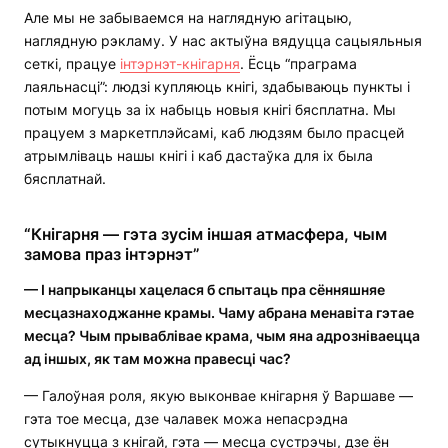
Але мы не забываемся на наглядную агітацыю,
наглядную рэкламу. У нас актыўна вядуцца сацыяльныя
сеткі, працуе
інтэрнэт-кнігарня
. Ёсць “праграма
лаяльнасці”: людзі купляюць кнігі, здабываюць пункты і
потым могуць за іх набыць новыя кнігі бясплатна. Мы
працуем з маркетплэйсамі, каб людзям было прасцей
атрымліваць нашы кнігі і каб дастаўка для іх была
бясплатнай.
“Кнігарня — гэта зусім іншая атмасфера, чым
замова праз інтэрнэт”
— І напрыканцы хацелася б спытаць пра сённяшняе
месцазнаходжанне крамы. Чаму абрана менавіта гэтае
месца? Чым прываблівае крама, чым яна адрозніваецца
ад іншых, як там можна правесці час?
— Галоўная роля, якую выконвае кнігарня ў Варшаве —
гэта тое месца, дзе чалавек можа непасрэдна
сутыкнуцца з кнігай, гэта — месца сустрэчы, дзе ён