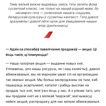
Таму вельмі важна выдаваць увесь гэты залаты фонд
сусветнай класікі, і не толькі на нашай роднай мове, бо
насамрэч гэта — уключэнне нашага соцыума,
беларускай культуры ў сусветны кантэкст. Гэта даволі
зразумелы і даволі лёгкі крок для ўмацавання нашых
апор ідэнтычнасці.
— Адзін са спосабаў павелічэння продажаў — акцыі. Ці
ёсць такія, ці плануюцца
?
— Наша галоўная акцыя — выданне новых кніг.
Улічваючы, што нашы рэсурсы, як і наш калектыў, даволі
абмежаваныя, мы не марнуем шмат сіл на арганізацыю
так званых акцый. Мы больш засяроджаны на тым, каб
пашыраць асартымент, каталог і рабіць высілак на
продаж тых кніг, якія ўжо ёсць у нас. А з улікам таго, што
мы прадаем кнігі не з вялікай “маржой”, магчымасці
нейкіх акцый, распродажу для нас вельмі абмежаваныя.