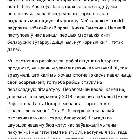
non-fiction. Але неўзабаве, праз некалькі гадоў, мы
пераключыліся на ўніверсальны фармат, пачалі
выдаваць мастацкую літаратуру. Усё пачалося з кнігі
лаўрэата Нобелеўскай прэміі Кнута Гамсэна з Нарвегіі. І
паступова ў нас выйшлі першыя мастацкія кнігі
беларускіх аўтараў, дзіцячыя, кулінарныя кнігі і гэтак
далей.
Мы пастаянна развіваліся, рабілі акцэнт на інтэрнэт-
продажах, на цесным узаемадзеянні з чытачамі. Хутка
зразумелі, што калі мы хочам істотна і якасна павялічыць
свой асартымент, то трэба рабіць стаўку на
перакладную літаратуру. Пераломнай вехай, канешне,
для нас стала выданне ў 2019 годзе першай кнігі Джоан
Роўлінг пра Гары Потэра, менавіта “Гары Потэр і
філасофскі камень”. Гэта быў штуршок для нашай
распазнавальнасці сярод беларусаў. І гэта дало
штуршок нашаму бюджэту: нас заўважылі чытачы-
пакупнікі, і мы гэты тэмп не згубілі, наступныя тры гады