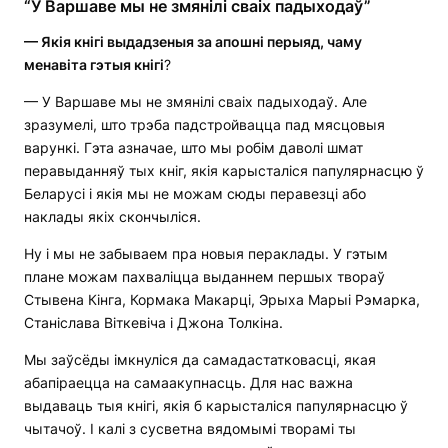
“У Варшаве мы не змянілі сваіх падыходаў”
— Якія кнігі выдадзеныя за апошні перыяд, чаму
менавіта гэтыя кнігі
?
— У Варшаве мы не змянілі сваіх падыходаў. Але
зразумелі, што трэба падстройвацца пад мясцовыя
варункі. Гэта азначае, што мы робім даволі шмат
перавыданняў тых кніг, якія карысталіся папулярнасцю ў
Беларусі і якія мы не можам сюды перавезці або
наклады якіх скончыліся.
Ну і мы не забываем пра новыя пераклады. У гэтым
плане можам пахваліцца выданнем першых твораў
Стывена Кінга, Кормака Макарці, Эрыха Марыі Рэмарка,
Станіслава Віткевіча і Джона Толкіна.
Мы заўсёды імкнуліся да самадастатковасці, якая
абапіраецца на самаакупнасць. Для нас важна
выдаваць тыя кнігі, якія б карысталіся папулярнасцю ў
чытачоў. І калі з сусветна вядомымі творамі ты