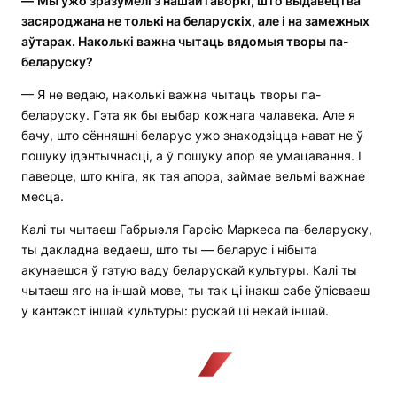
—
Мы ўжо зразумелі з нашай гаворкі, што выдавецтва
засяроджана не толькі на беларускіх, але і на замежных
аўтарах. Наколькі важна чытаць вядомыя творы па-
беларуску?
— Я не ведаю, наколькі важна чытаць творы па-
беларуску. Гэта як бы выбар кожнага чалавека. Але я
бачу, што сённяшні беларус ужо знаходзіцца нават не ў
пошуку ідэнтычнасці, а ў пошуку апор яе умацавання. І
паверце, што кніга, як тая апора, займае вельмі важнае
месца.
Калі ты чытаеш Габрыэля Гарсію Маркеса па-беларуску,
ты дакладна ведаеш, што ты — беларус і нібыта
акунаешся ў гэтую ваду беларускай культуры. Калі ты
чытаеш яго на іншай мове, ты так ці інакш сабе ўпісваеш
у кантэкст іншай культуры: рускай ці некай іншай.