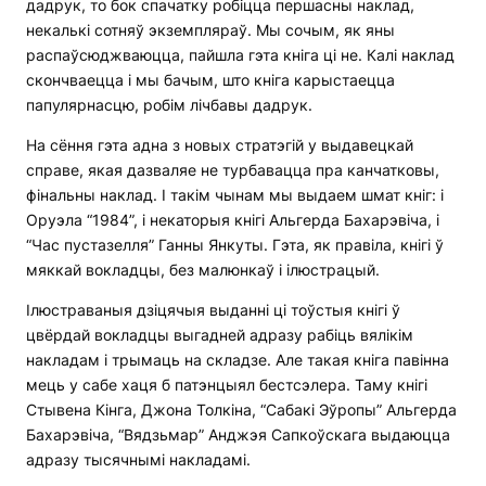
дадрук, то бок спачатку робіцца першасны наклад,
некалькі сотняў экземпляраў. Мы сочым, як яны
распаўсюджваюцца, пайшла гэта кніга ці не. Калі наклад
скончваецца і мы бачым, што кніга карыстаецца
папулярнасцю, робім лічбавы дадрук.
На сёння гэта адна з новых стратэгій у выдавецкай
справе, якая дазваляе не турбавацца пра канчатковы,
фінальны наклад. І такім чынам мы выдаем шмат кніг: і
Оруэла “1984”, і некаторыя кнігі Альгерда Бахарэвіча, і
“Час пустазелля” Ганны Янкуты. Гэта, як правіла, кнігі ў
мяккай вокладцы, без малюнкаў і ілюстрацый.
Ілюстраваныя дзіцячыя выданні ці тоўстыя кнігі ў
цвёрдай вокладцы выгадней адразу рабіць вялікім
накладам і трымаць на складзе. Але такая кніга павінна
мець у сабе хаця б патэнцыял бестсэлера. Таму кнігі
Стывена Кінга, Джона Толкіна, “Сабакі Эўропы” Альгерда
Бахарэвіча, “Вядзьмар” Анджэя Сапкоўскага выдаюцца
адразу тысячнымі накладамі.