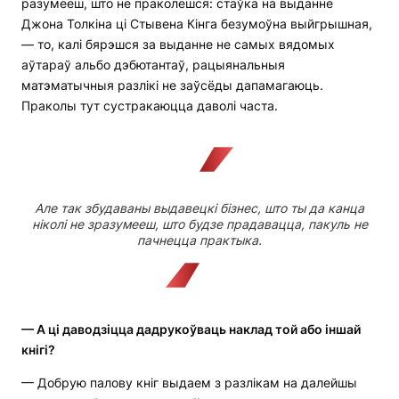
разумееш, што не праколешся: стаўка на выданне
Джона Толкіна ці Стывена Кінга безумоўна выйгрышная,
— то, калі бярэшся за выданне не самых вядомых
аўтараў альбо дэбютантаў, рацыянальныя
матэматычныя разлікі не заўсёды дапамагаюць.
Праколы тут сустракаюцца даволі часта.
Але так збудаваны выдавецкі бізнес, што ты да канца
ніколі не зразумееш, што будзе прадавацца, пакуль не
пачнецца практыка.
— А ці даводзіцца дадрукоўваць наклад той або іншай
кнігі?
— Добрую палову кніг выдаем з разлікам на далейшы