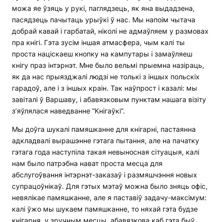
можа яе ўзяць у рукі, паглядзець, як яна выдадзена,
пасядзець пачытаць урыўкі ў нас. Мы напоім чытача
добрай кавай і гарбатай, ніколі не адмаўляем у размовах
пра кнігі. Гэта зусім іншая атмасфера, чым калі ты
проста націскаеш кнопку на кампутары і замаўляеш
кнігу праз інтэрнэт. Мне было вельмі прыемна назіраць,
як да нас прыязджалі людзі не толькі з іншых польскіх
гарадоў, але і з іншых краін. Так наўпрост і казалі: мы
завіталі ў Варшаву, і абавязковым пунктам нашага візіту
з’яўлялася наведванне “Кнігаўкі”.
Мы доўга шукалі памяшканне для кнігарні, пастаянна
адкладвалі вырашэнне гэтага пытання, але на пачатку
гэтага года наступіла такая невыносная сітуацыя, калі
нам было патрэбна нават проста месца для
абслугоўвання інтэрнэт-заказаў і размяшчэння новых
супрацоўнікаў. Для гэтых мэтаў можна было зняць офіс,
невялікае памяшканне, але я паставіў задачу-максімум:
калі ўжо мы шукаем памяшканне, то няхай гэта будзе
кнігарня, у зручным месцы, абавязкова каб гэта быў