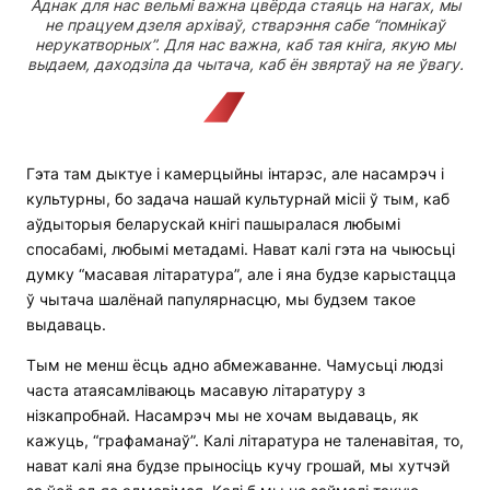
Аднак для нас вельмі важна цвёрда стаяць на нагах, мы
не працуем дзеля архіваў, стварэння сабе “помнікаў
нерукатворных”. Для нас важна, каб тая кніга, якую мы
выдаем, даходзіла да чытача, каб ён звяртаў на яе ўвагу.
Гэта там дыктуе і камерцыйны інтарэс, але насамрэч і
культурны, бо задача нашай культурнай місіі ў тым, каб
аўдыторыя беларускай кнігі пашыралася любымі
спосабамі, любымі метадамі. Нават калі гэта на чыюсьці
думку “масавая літаратура”, але і яна будзе карыстацца
ў чытача шалёнай папулярнасцю, мы будзем такое
выдаваць.
Тым не менш ёсць адно абмежаванне. Чамусьці людзі
часта атаясамліваюць масавую літаратуру з
нізкапробнай. Насамрэч мы не хочам выдаваць, як
кажуць, “графаманаў”. Калі літаратура не таленавітая, то,
нават калі яна будзе прыносіць кучу грошай, мы хутчэй