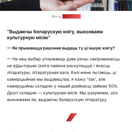
Фота:
"Кнігаўка"
“Выдаючы беларускую кнігу, выконваем
культурную місію”
— Як прымаецца рашэнне выдаць ту ці іншую кнігу?
— На наш выбар уплываюць дзве рэчы: накіраванасць
на аўдыторыю (кніга павінна раскупацца) і якасць
літаратуры, літаратурная вага. Калі мяне пытаюць, ці
камерцыйнае мы выдавецтва, я кажу “так”, але
камерцыйны складнік у нашай дзейнасці займае 50%.
Другі складнік — культурная місія. Мы разумеем, што
выконваем яе, выдаючы беларускую літаратуру.