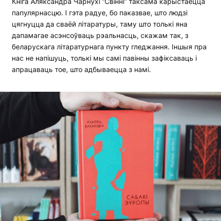
Кніга Аляксандра Чарнухі “Свінні” таксама карыстаецца
папулярнасцю. І гэта радуе, бо паказвае, што людзі
цягнуцца да сваёй літаратуры, таму што толькі яна
дапамагае асэнсоўваць рэальнасць, скажам так, з
беларускага літаратурнага пункту гледжання. Іншыя пра
нас не напішуць, толькі мы самі павінны зафіксаваць і
апрацаваць тое, што адбываецца з намі.