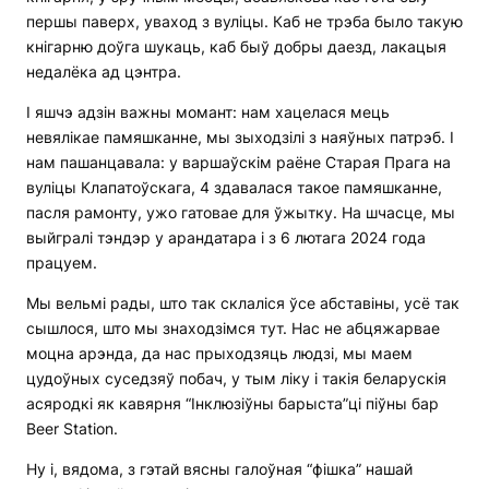
першы паверх, уваход з вуліцы. Каб не трэба было такую
кнігарню доўга шукаць, каб быў добры даезд, лакацыя
недалёка ад цэнтра.
І яшчэ адзін важны момант: нам хацелася мець
невялікае памяшканне, мы зыходзілі з наяўных патрэб. І
нам пашанцавала: у варшаўскім раёне Старая Прага на
вуліцы Клапатоўскага, 4 здавалася такое памяшканне,
пасля рамонту, ужо гатовае для ўжытку. На шчасце, мы
выйгралі тэндэр у арандатара і з 6 лютага 2024 года
працуем.
Мы вельмі рады, што так склаліся ўсе абставіны, усё так
сышлося, што мы знаходзімся тут. Нас не абцяжарвае
моцна арэнда, да нас прыходзяць людзі, мы маем
цудоўных суседзяў побач, у тым ліку і такія беларускія
асяродкі як кавярня “Інклюзіўны барыста”ці піўны бар
Beer Station.
Ну і, вядома, з гэтай вясны галоўная “фішка” нашай