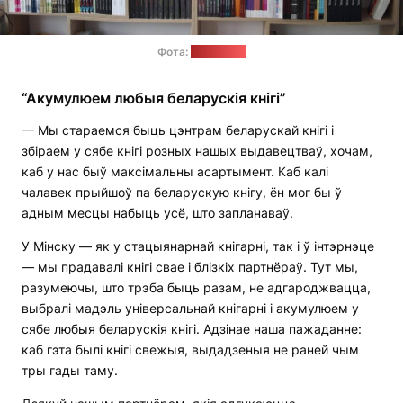
Фота:
"Кнігаўка"
“Акумулюем любыя беларускія кнігі”
— Мы стараемся быць цэнтрам беларускай кнігі і
збіраем у сябе кнігі розных нашых выдавецтваў, хочам,
каб у нас быў максімальны асартымент. Каб калі
чалавек прыйшоў па беларускую кнігу, ён мог бы ў
адным месцы набыць усё, што запланаваў.
У Мінску — як у стацыянарнай кнігарні, так і ў інтэрнэце
— мы прадавалі кнігі свае і блізкіх партнёраў. Тут мы,
разумеючы, што трэба быць разам, не адгароджвацца,
выбралі мадэль універсальнай кнігарні і акумулюем у
сябе любыя беларускія кнігі. Адзінае наша пажаданне:
каб гэта былі кнігі свежыя, выдадзеныя не раней чым
тры гады таму.