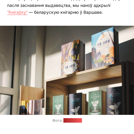
пасля заснавання выдавецтва, мы наноў адкрылі
“Кнігаўку”
— беларускую кнігарню ў Варшаве.
Фота:
"Кнігаўка"