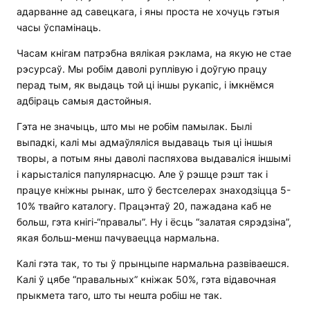
адарванне ад савецкага, і яны проста не хочуць гэтыя
часы ўспамінаць.
Часам кнігам патрэбна вялікая рэклама, на якую не стае
рэсурсаў. Мы робім даволі руплівую і доўгую працу
перад тым, як выдаць той ці іншы рукапіс, і імкнёмся
адбіраць самыя дастойныя.
Гэта не значыць, што мы не робім памылак. Былі
выпадкі, калі мы адмаўляліся выдаваць тыя ці іншыя
творы, а потым яны даволі паспяхова выдаваліся іншымі
і карысталіся папулярнасцю. Але ў рэшце рэшт так і
працуе кніжны рынак, што ў бестселерах знаходзіцца 5-
10% твайго каталогу. Працэнтаў 20, пажадана каб не
больш, гэта кнігі-“правалы”. Ну і ёсць “залатая сярэдзіна”,
якая больш-менш пачуваецца нармальна.
Калі гэта так, то ты ў прынцыпе нармальна развіваешся.
Калі ў цябе “правальных” кніжак 50%, гэта відавочная
прыкмета таго, што ты нешта робіш не так.