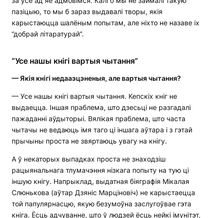
за ўсё ад яе адмовімся. Калі б мы не займалі такую
пазіцыю, то мы б зараз выдавалі творы, якія
карыстаюцца шалёным попытам, але ніхто не назаве іх
“добрай літаратурай”.
“Усе нашы кнігі вартыя чытання”
— Якія кнігі недааэцэненыя, але вартыя чытання?
— Усе нашы кнігі вартыя чытання. Кепскіх кніг не
выдаецца. Іншая праблема, што дзесьці не разгадалі
пажаданні аўдыторыі. Вялікая праблема, што часта
чытачы не ведаюць імя таго ці іншага аўтара і з гэтай
прычыны проста не звяртаюць увагу на кнігу.
А ў некаторых выпадках проста не знаходзіш
рацыянальнага тлумачэння нізкага попыту на тую ці
іншую кнігу. Напрыклад, выдатная біяграфія Мікалая
Слюнькова (аўтар Дзяніс Марціновіч) не карыстаецца
той папулярнасцю, якую безумоўна заслугоўвае гэта
кніга. Ёсць адчуванне, што ў людзей ёсць нейкі імунітэт,