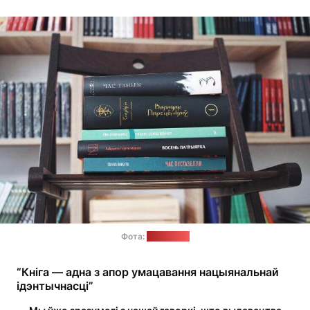
Фота:
"Кнігаўка"
“Кніга — адна з апор умацавання нацыянальнай
ідэнтычнасці”