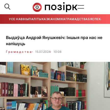
УСЕ НАВІНЫ
ПАЛІТЫКА
ЭКАНОМІКА
ГРАМАДСТВА
БЯСПЕКА
УСЕ
Выдаўца Андрэй Янушкевіч: Іншыя пра нас не
напішуць
Грамадства
15.07.2024
10:08