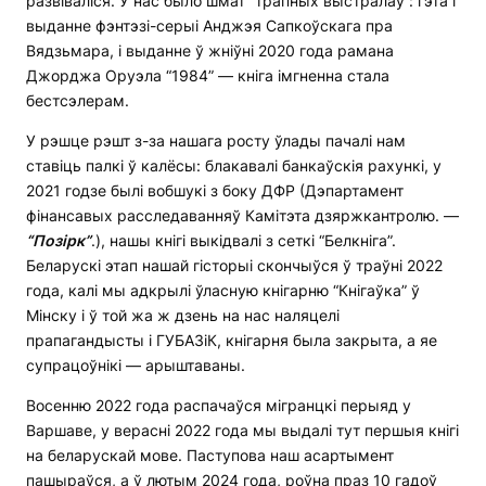
развіваліся. У нас было шмат “трапных выстралаў”: гэта і
выданне фэнтэзі-серыі Анджэя Сапкоўскага пра
Вядзьмара, і выданне ў жніўні 2020 года рамана
Джорджа Оруэла “1984” — кніга імгненна стала
бестсэлерам.
У рэшце рэшт з-за нашага росту ўлады пачалі нам
ставіць палкі ў калёсы: блакавалі банкаўскія рахункі, у
2021 годзе былі вобшукі з боку ДФР (Дэпартамент
фінансавых расследаванняў Камітэта дзяржкантролю. —
“Позірк”
.), нашы кнігі выкідвалі з сеткі “Белкніга”.
Беларускі этап нашай гісторыі скончыўся ў траўні 2022
года, калі мы адкрылі ўласную кнігарню “Кнігаўка” ў
Мінску і ў той жа ж дзень на нас наляцелі
прапагандысты і ГУБАЗіК, кнігарня была закрыта, а яе
супрацоўнікі — арыштаваны.
Восенню 2022 года распачаўся мігранцкі перыяд у
Варшаве, у верасні 2022 года мы выдалі тут першыя кнігі
на беларускай мове. Паступова наш асартымент
пашыраўся, а ў лютым 2024 года, роўна праз 10 гадоў