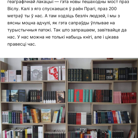
геаграфічнай лакацыі — гэта новы пешаходны мост праз
Віслу. Калі з яго спускаешся ў раён Прагі, праз 200
метраў ты ў нас. А там ходзіць безліч людзей, і мы з
вясны моцна адчулі, як гэта сапраўды ўплывае на
турыстычныя патокі. Так што запрашаем, завітвайце да
нас. У нас можна не толькі набыць кнігі, але і цікава
правесці час.