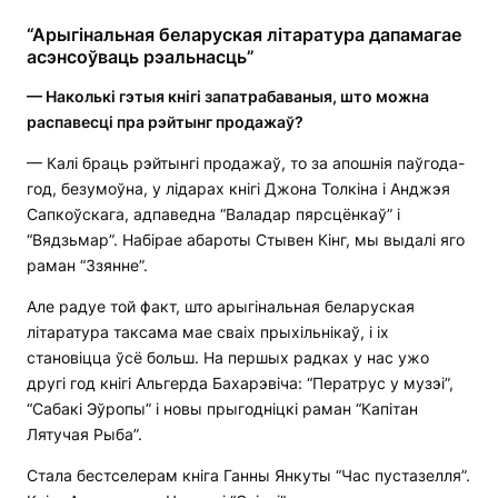
“Арыгінальная беларуская літаратура дапамагае
асэнсоўваць рэальнасць”
— Наколькі гэтыя кнігі запатрабаваныя, што можна
распавесці пра рэйтынг продажаў?
— Калі браць рэйтынгі продажаў, то за апошнія паўгода-
год, безумоўна, у лідарах кнігі Джона Толкіна і Анджэя
Сапкоўскага, адпаведна “Валадар пярсцёнкаў” і
“Вядзьмар”. Набірае абароты Стывен Кінг, мы выдалі яго
раман “Ззянне”.
Але радуе той факт, што арыгінальная беларуская
літаратура таксама мае сваіх прыхільнікаў, і іх
становіцца ўсё больш. На першых радках у нас ужо
другі год кнігі Альгерда Бахарэвіча: “Ператрус у музэі”,
“Сабакі Эўропы” і новы прыгодніцкі раман “Капітан
Лятучая Рыба”.
Стала бестселерам кніга Ганны Янкуты “Час пустазелля”.