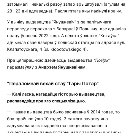
затрымалі і некалькі разоў запар арыштоўвалі (агулам на
28 і 23 дні адпаведна). Пасля гэтага яны пакінулі краіну.
У выніку выдавецтва “Янушкевіч” з-за палітычнага
пераследу пераехала з Беларусі ў Польшчу, дзе аднавіла
працу ўвосень 2022 года. А сёлета ў лютым “Кнігаўка”
адчыніла свае дзверы ў польскай сталіцы па адрасе вул.
Клапатоўскага, 4 (ul. Kłopotowskiego 4).
Пра цяперашнюю дзейнасць выдавецтва
“Позірк”
паразмаўляў з
Андрэем Янушкевічам
.
“Пераломнай вехай стаў “Гары Потэр”
— Калі ласка, нагадайце гісторыю выдавецтва,
распавядзіце пра яго спецыялізацыю.
— Нашае выдавецтва было заснавана ў 2014 годзе, то
бок прайшло ўжо 10 гадоў. З самога пачатку яно
задумвалася як выдавецтва спецыялізаванае, з
акцэнтам на выданне гістарычнай літаратуры ў жанры