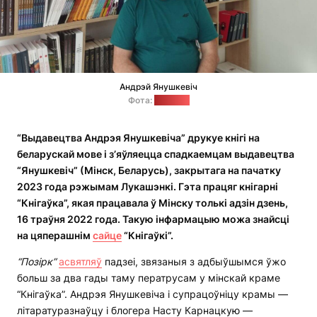
Андрэй Янушкевіч
Фота:
"Позірк"
“Выдавецтва Андрэя Янушкевіча” друкуе кнігі на
беларускай мове і з’яўляецца спадкаемцам выдавецтва
“Янушкевіч” (Мінск, Беларусь), закрытага на пачатку
2023 года рэжымам Лукашэнкі. Гэта працяг кнігарні
“Кнігаўка”, якая працавала ў Мінску толькі адзін дзень,
16 траўня 2022 года. Такую інфармацыю можа знайсці
на цяперашнім
сайце
“Кнігаўкі”.
“Позірк”
асвятляў
падзеі, звязаныя з адбыўшымся ўжо
больш за два гады таму ператрусам у мінскай краме
“Кнігаўка”. Андрэя Янушкевіча і супрацоўніцу крамы —
літаратуразнаўцу і блогера Насту Карнацкую —