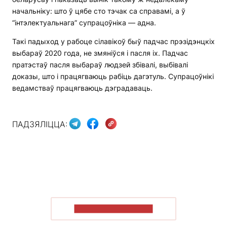
начальніку: што ў цябе сто тэчак са справамі, а ў
“інтэлектуальнага” супрацоўніка — адна.
Такі падыход у рабоце сілавікоў быў падчас прэзідэнцкіх
выбараў 2020 года, не змяніўся і пасля іх. Падчас
пратэстаў пасля выбараў людзей збівалі, выбівалі
доказы, што і працягваюць рабіць дагэтуль. Супрацоўнікі
ведамстваў працягваюць дэградаваць.
ПАДЗЯЛІЦЦА:
ПАКАЗАЦЬ БОЛЬШ