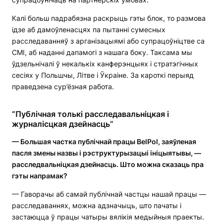
Калі больш падрабязна раскрыць гэты блок, то размова
ідзе аб дамоўленасцях па пытанні сумесных
расследаванняў з арганізацыямі або супрацоўніцтве са
СМІ, аб наданні дапамогі з нашага боку. Таксама мы
ўдзельнічалі ў некалькіх канферэнцыях і стратэгічных
сесіях у Польшчы, Літве і Ўкраіне. За кароткі перыяд
праведзена сур’ёзная работа.
“Публічная толькі расследавальніцкая і
журналісцкая дзейнасць”
— Большая частка публічнай працы BelPol, заяўленая
пасля змены назвы і рэструктурызацыі ініцыятывы, —
расследвальніцкая дзейнасць. Што можна сказаць пра
гэты напрамак?
— Гаворачы аб самай публічнай частцы нашай працы —
расследаваннях, можна адзначыць, што пачаты і
застаюцца ў працы чатыры вялікія медыйныя праекты.