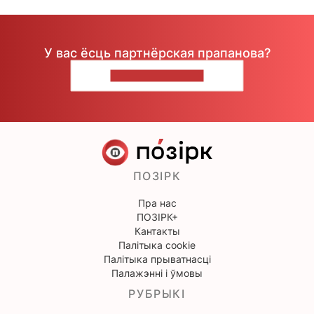
У вас ёсць партнёрская прапанова?
НАПІШЫЦЕ НАМ
ПОЗІРК
Пра нас
ПОЗІРК+
Кантакты
Палітыка cookie
Палітыка прыватнасці
Палажэнні і ўмовы
РУБРЫКІ