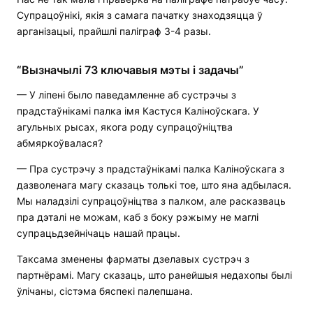
Супрацоўнікі, якія з самага пачатку знаходзяцца ў
арганізацыі, прайшлі паліграф 3-4 разы.
“Вызначылі 73 ключавыя мэты і задачы”
— У ліпені было паведамленне аб сустрэчы з
прадстаўнікамі палка імя Кастуся Каліноўскага. У
агульных рысах, якога роду супрацоўніцтва
абмяркоўвалася?
— Пра сустрэчу з прадстаўнікамі палка Каліноўскага з
дазволенага магу сказаць толькі тое, што яна адбылася.
Мы наладзілі супрацоўніцтва з палком, але расказваць
пра дэталі не можам, каб з боку рэжыму не маглі
супрацьдзейнічаць нашай працы.
Таксама зменены фарматы дзелавых сустрэч з
партнёрамі. Магу сказаць, што ранейшыя недахопы былі
ўлічаны, сістэма бяспекі палепшана.