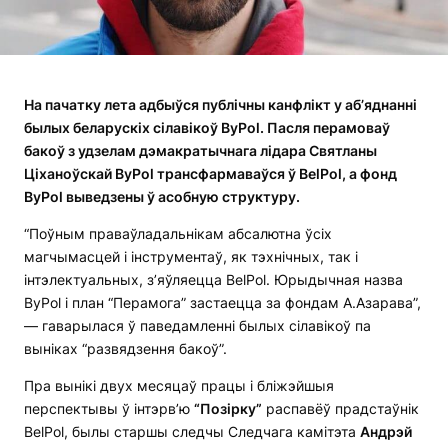
На пачатку лета адбыўся публічны канфлікт у аб’яднанні
былых беларускіх сілавікоў ByPol. Пасля перамоваў
бакоў з удзелам дэмакратычнага лідара Святланы
Ціханоўскай ByPol трансфармаваўся ў BelPol, а фонд
ByPol выведзены ў асобную структуру.
“Поўным праваўладальнікам абсалютна ўсіх
магчымасцей і інструментаў, як тэхнічных, так і
інтэлектуальных, з’яўляецца BelPol. Юрыдычная назва
ByPol і план “Перамога” застаецца за фондам А.Азарава”,
— гаварылася ў паведамленні былых сілавікоў па
выніках “развядзення бакоў”.
Пра вынікі двух месяцаў працы і бліжэйшыя
перспектывы ў інтэрв’ю
“Позірку”
распавёў прадстаўнік
BelPol, былы старшы следчы Следчага камітэта
Андрэй