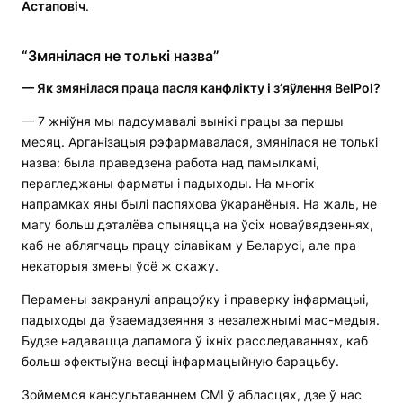
Астаповіч
.
“Змянілася не толькі назва”
— Як змянілася праца пасля канфлікту і з’яўлення BelPol?
— 7 жніўня мы падсумавалі вынікі працы за першы
месяц. Арганізацыя рэфармавалася, змянілася не толькі
назва: была праведзена работа над памылкамі,
перагледжаны фарматы і падыходы. На многіх
напрамках яны былі паспяхова ўкаранёныя. На жаль, не
магу больш дэталёва спыняцца на ўсіх новаўвядзеннях,
каб не аблягчаць працу сілавікам у Беларусі, але пра
некаторыя змены ўсё ж скажу.
Перамены закранулі апрацоўку і праверку інфармацыі,
падыходы да ўзаемадзеяння з незалежнымі мас-медыя.
Будзе надавацца дапамога ў іхніх расследаваннях, каб
больш эфектыўна весці інфармацыйную барацьбу.
Зоймемся кансультаваннем СМІ ў абласцях, дзе ў нас