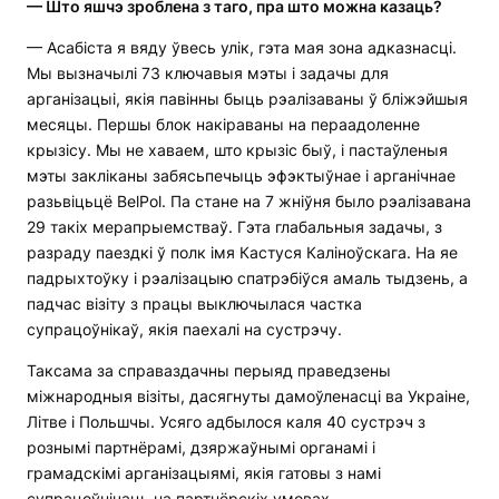
— Што яшчэ зроблена з таго, пра што можна казаць?
— Асабіста я вяду ўвесь улік, гэта мая зона адказнасці.
Мы вызначылі 73 ключавыя мэты і задачы для
арганізацыі, якія павінны быць рэалізаваны ў бліжэйшыя
месяцы. Першы блок накіраваны на пераадоленне
крызісу. Мы не хаваем, што крызіс быў, і пастаўленыя
мэты закліканы забясьпечыць эфэктыўнае і арганічнае
разьвіцьцё BelPol. Па стане на 7 жніўня было рэалізавана
29 такіх мерапрыемстваў. Гэта глабальныя задачы, з
разраду паездкі ў полк імя Кастуся Каліноўскага. На яе
падрыхтоўку і рэалізацыю спатрэбіўся амаль тыдзень, а
падчас візіту з працы выключылася частка
супрацоўнікаў, якія паехалі на сустрэчу.
Таксама за справаздачны перыяд праведзены
міжнародныя візіты, дасягнуты дамоўленасці ва Украіне,
Літве і Польшчы. Усяго адбылося каля 40 сустрэч з
рознымі партнёрамі, дзяржаўнымі органамі і
грамадскімі арганізацыямі, якія гатовы з намі
супрацоўнічаць на партнёрскіх умовах.