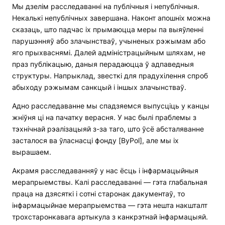
Мы дзелім расследаванні на публічныя і непублічныя.
Некалькі непублічных завершана. Наконт апошніх можна
сказаць, што падчас іх прымаюцца меры па выяўленні
парушэнняў або злачынстваў, учыненых рэжымам або
яго прыхваснямі. Далей адміністрацыйным шляхам, не
праз публікацыю, даныя перадаюцца ў адпаведныя
структуры. Напрыклад, звесткі для прадухілення спроб
абыходу рэжымам санкцый і іншых злачынстваў.
Адно расследаванне мы спадзяемся выпусціць у канцы
жніўня ці на пачатку верасня. У нас былі праблемы з
тэхнічнай рэалізацыяй з-за таго, што ўсё абсталяванне
засталося ва ўласнасці фонду [ByPol], але мы іх
вырашаем.
Акрамя расследаванняў у нас ёсць і інфармацыйныя
мерапрыемствы. Калі расследаванні — гэта глабальная
праца на дзясяткі і сотні старонак дакументаў, то
інфармацыйнае мерапрыемства — гэта нешта накшталт
трохстаронкавага артыкула з канкрэтнай інфармацыяй.