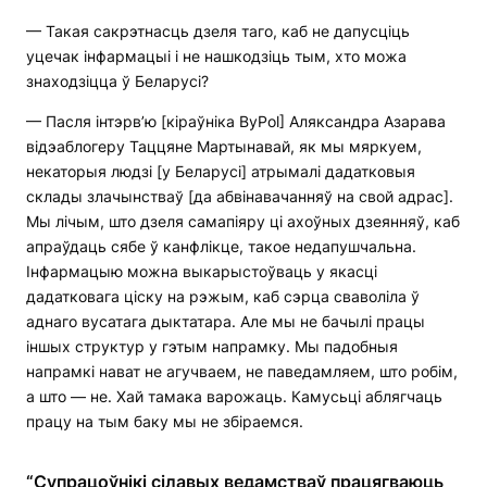
— Такая сакрэтнасць дзеля таго, каб не дапусціць
уцечак інфармацыі і не нашкодзіць тым, хто можа
знаходзіцца ў Беларусі?
— Пасля інтэрв’ю [кіраўніка ByPol] Аляксандра Азарава
відэаблогеру Таццяне Мартынавай, як мы мяркуем,
некаторыя людзі [у Беларусі] атрымалі дадатковыя
склады злачынстваў [да абвінавачанняў на свой адрас].
Мы лічым, што дзеля самапіяру ці ахоўных дзеянняў, каб
апраўдаць сябе ў канфлікце, такое недапушчальна.
Інфармацыю можна выкарыстоўваць у якасці
дадатковага ціску на рэжым, каб сэрца сваволіла ў
аднаго вусатага дыктатара. Але мы не бачылі працы
іншых структур у гэтым напрамку. Мы падобныя
напрамкі нават не агучваем, не паведамляем, што робім,
а што — не. Хай тамака варожаць. Камусьці аблягчаць
працу на тым баку мы не збіраемся.
“Супрацоўнікі сілавых ведамстваў працягваюць