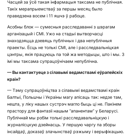
Часцей за ўсё такая інфармацыя таксама не публічная.
Такіх мерапрыемстваў за першы месяц было
праведзена восем і 11 яшчэ ў рабоце.
Асобны блок — сумесныя расследаванні з шэрагам
арганізацый і СМІ. Ужо на стадыі вытворчасці
знаходзяцца дзевяць публічных і два непублічныя
праекты. Ёсць не толькі СМІ, але і расследвальніцкая
цэнтры, якія працуюць па той жа методыцы, што і мы. З
імі мы таксама супрацоўнічаем непублічна.
— Вы кантактуеце з сілавымі ведамствамі еўрапейскіх
краін?
— Тэму супрацоўніцтва з сілавымі ведамствамі краін
Балтыі, Польшчы і Украіны магу апісаць так: недзе там,
нешта, у ліку нашых сустрэч магло быць ці не. Пакінем
прастору для фантазіі нашым “апанентам” у Беларусі.
Публічнай мы робім толькі расследавальніцкую і
журналісцкую дзейнасць. У першую чаргу па зборы
інсайдаў, доказаў злачынстваў рэжыму і верыфікацыю.