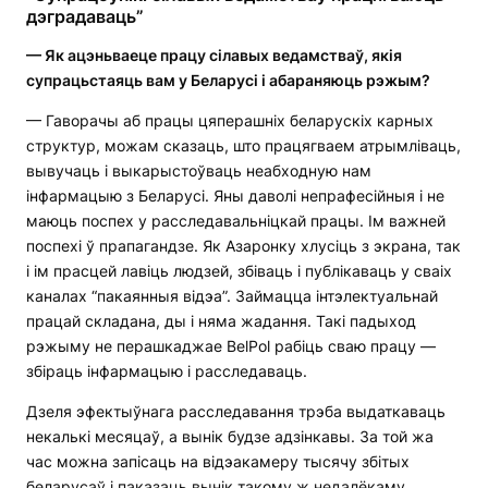
дэградаваць”
— Як ацэньваеце працу сілавых ведамстваў, якія
супрацьстаяць вам у Беларусі і абараняюць рэжым?
— Гаворачы аб працы цяперашніх беларускіх карных
структур, можам сказаць, што працягваем атрымліваць,
вывучаць і выкарыстоўваць неабходную нам
інфармацыю з Беларусі. Яны даволі непрафесійныя і не
маюць поспех у расследавальніцкай працы. Ім важней
поспехі ў прапагандзе. Як Азаронку хлусіць з экрана, так
і ім прасцей лавіць людзей, збіваць і публікаваць у сваіх
каналах “пакаянныя відэа”. Займацца інтэлектуальнай
працай складана, ды і няма жадання. Такі падыход
рэжыму не перашкаджае BelPol рабіць сваю працу —
збіраць інфармацыю і расследаваць.
Дзеля эфектыўнага расследавання трэба выдаткаваць
некалькі месяцаў, а вынік будзе адзінкавы. За той жа
час можна запісаць на відэакамеру тысячу збітых
беларусаў і паказаць вынік такому ж недалёкаму