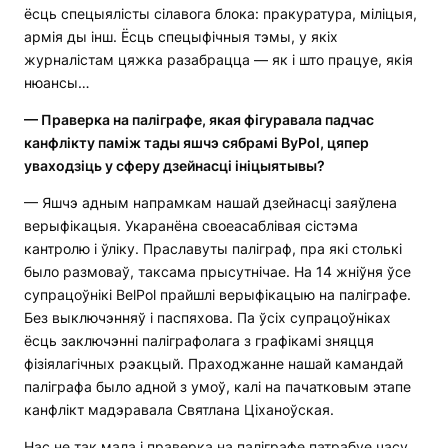
ёсць спецыялісты сілавога блока: пракуратура, міліцыя,
армія ды інш. Ёсць спецыфічныя тэмы, у якіх
журналістам цяжка разабрацца — як і што працуе, якія
нюансы…
— Праверка на паліграфе, якая фігуравала падчас
канфлікту паміж тады яшчэ сябрамі ByPol, цяпер
уваходзіць у сферу дзейнасці ініцыятывы?
— Яшчэ адным напрамкам нашай дзейнасці заяўлена
верыфікацыя. Укаранёна своеасаблівая сістэма
кантролю і ўліку. Праславуты паліграф, пра які столькі
было размоваў, таксама прысутнічае. На 14 жніўня ўсе
супрацоўнікі BelPol прайшлі верыфікацыю на паліграфе.
Без выключэнняў і паспяхова. Па ўсіх супрацоўніках
ёсць заключэнні паліграфолага з графікамі зняцця
фізіялагічных рэакцый. Праходжанне нашай камандай
паліграфа было адной з умоў, калі на пачатковым этапе
канфлікт мадэравала Святлана Ціханоўская.
Нас не так мала і праверка на паліграфе патрабуе часу.